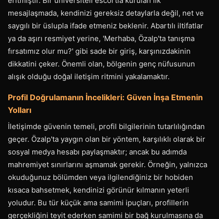
eritmiştir. Bir üniversiteli escortla kurulan ilk
mesajlaşmada, kendinizi gereksiz detaylarla değil, net ve
saygılı bir üslupla ifade etmeniz beklenir. Abartılı iltifatlar
ya da aşırı resmiyet yerine, 'Merhaba, Özalp'ta tanışma
fırsatımız olur mu?' gibi sade bir giriş, karşınızdakinin
dikkatini çeker. Önemli olan, bölgenin genç nüfusunun
alışık olduğu doğal iletişim ritmini yakalamaktır.
Profil Doğrulamanın İncelikleri: Güven İnşa Etmenin
Yolları
İletişimde güvenin temeli, profil bilgilerinin tutarlılığından
geçer. Özalp'ta yaygın olan bir yöntem, karşılıklı olarak bir
sosyal medya hesabı paylaşmaktır; ancak bu adımda
mahremiyet sınırlarını aşmamak gerekir. Örneğin, yalnızca
okuduğunuz bölümden veya ilgilendiğiniz bir hobiden
kısaca bahsetmek, kendinizi görünür kılmanın yeterli
yoludur. Bu tür küçük ama samimi ipuçları, profillerin
gerçekliğini teyit ederken samimi bir bağ kurulmasına da