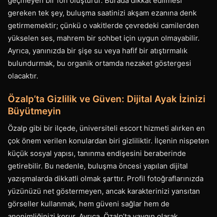
geçmeyen bir fon oluşturur. Burada dikkat edilmesi
gereken tek şey, buluşma saatinizi akşam ezanına denk
getirmemektir; çünkü o vakitlerde çevredeki camilerden
yükselen ses, mahrem bir sohbet için uygun olmayabilir.
Ayrıca, yanınızda bir şişe su veya hafif bir atıştırmalık
bulundurmak, bu organik ortamda nezaket göstergesi
olacaktır.
Özalp’ta Gizlilik ve Güven: Dijital Ayak İzinizi
Büyütmeyin
Özalp gibi bir ilçede, üniversiteli escort hizmeti alırken en
çok önem verilen konulardan biri gizliliktir. İlçenin nispeten
küçük sosyal yapısı, tanınma endişesini beraberinde
getirebilir. Bu nedenle, buluşma öncesi yapılan dijital
yazışmalarda dikkatli olmak şarttır. Profil fotoğraflarınızda
yüzünüzü net göstermeyen, ancak karakterinizi yansıtan
görseller kullanmak, hem güveni sağlar hem de
anonimliğinizi korur. Ayrıca, Özalp’ta yaygın olarak