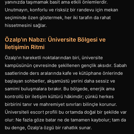
yanınızda taşımamak basit ama etkili önlemlerdir.
Unutmayın, konforlu ve risksiz bir randevu için mekan
seçiminde özen göstermek, her iki tarafın da rahat
hissetmesini sağlar.
Özalp'ın Nabzı: Üniversite Bölgesi ve
İletişimin Ritmi
Özalp'ın hareketli noktalarından biri, üniversite
kampüsünün çevresinde şekillenen gençlik aksıdır. Sabah
saatlerinde ders aralarında kafe ve kütüphane önlerinde
başlayan sohbetler, akşamüstü yerini daha sessiz ve
samimi buluşmalara bırakır. Bu bölgede, enerjik ama
kontrollü bir iletişim kültürü hâkimdir; çünkü herkes
birbirini tanır ve mahremiyet sınırları bilinçle korunur.
Üniversiteli escort profili bu ortamda doğal bir şekilde var
olur: Ne fazla göze batar ne de tamamen kaybolur; tam da
bu denge, Özalp'a özgü bir rahatlık sunar.