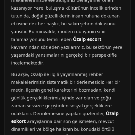
makalelerimizde ele aldığımız deneyimler önem
kazanıyor. Yerel buluşma kültürünün inceliklerinden
tutun da, doğal güzelliklerin insan ruhuna dokunan
etkisine dek her başlık, bu sakin şehrin dokusunu
yansıtır. Bu minvalde, modern dünyanın sınır
tanımaz yönünü temsil eden
Özalp escort
kavramından söz eden yazılarımız, bu sektörün yerel
yaşamdaki yansımalarını gerçekçi bir perspektifle
incelemektedir.
Bu arşiv, Özalp ile ilgili yayımlanmış rehber
makalelerimizin sistematik bir derlemesidir. Her bir
metin, ilçenin genel karakterini bozmadan, kendi
günlük gerçekliklerimiz içinde var olan ve çoğu
zaman sessizce geçiştirilen sosyal gerçekliklere
odaklanır. Derinlemesine yapılan gözlemler,
Özalp
eskort
arayışlarına dair son gelişmeleri, mevcut
dinamikleri ve bölge halkının bu konudaki örtülü