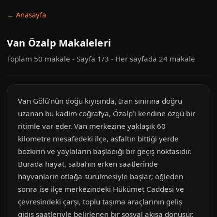
← Anasayfa
Van Özalp Makaleleri
Toplam 50 makale - Sayfa 1/3 - Her sayfada 24 makale
Van Gölü’nün doğu kıyısında, İran sınırına doğru
uzanan bu kadim coğrafya, Özalp’i kendine özgü bir
ritimle var eder. Van merkezine yaklaşık 60
kilometre mesafedeki ilçe, asfaltın bittiği yerde
bozkırın ve yaylaların başladığı bir geçiş noktasıdır.
Burada hayat, sabahın erken saatlerinde
hayvanların otlağa sürülmesiyle başlar; öğleden
sonra ise ilçe merkezindeki Hükümet Caddesi ve
çevresindeki çarşı, toplu taşıma araçlarının geliş
gidiş saatleriyle belirlenen bir sosyal akışa dönüşür.