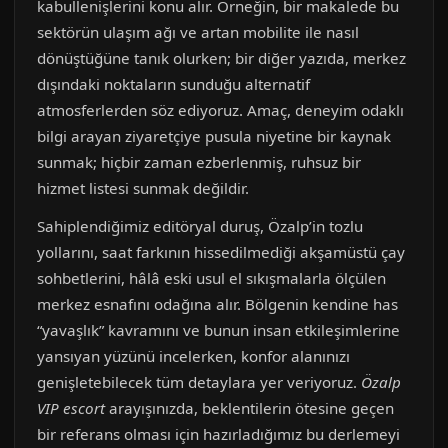
kabullenişlerini konu alır. Örneğin, bir makalede bu
sektörün ulaşım ağı ve artan mobilite ile nasıl
dönüştüğüne tanık olurken; bir diğer yazıda, merkez
dışındaki noktaların sunduğu alternatif
atmosferlerden söz ediyoruz. Amaç, deneyim odaklı
bilgi arayan ziyaretçiye pusula niyetine bir kaynak
sunmak; hiçbir zaman ezberlenmiş, ruhsuz bir
hizmet listesi sunmak değildir.
Sahiplendiğimiz editöryal duruş, Özalp’in tozlu
yollarını, saat farkının hissedilmediği akşamüstü çay
sohbetlerini, hâlâ eski usul el sıkışmalarla ölçülen
merkez esnafını odağına alır. Bölgenin kendine has
“yavaşlık” kavramını ve bunun insan etkileşimlerine
yansıyan yüzünü incelerken, konfor alanınızı
genişletebilecek tüm detaylara yer veriyoruz.
Özalp
VIP escort
arayışınızda, beklentilerin ötesine geçen
bir referans olması için hazırladığımız bu derlemeyi