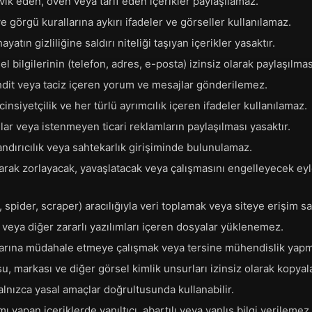
eşvik eden, öven veya tarif eden içerikler paylaşılamaz.
 görgü kurallarına aykırı ifadeler ve görseller kullanılamaz.
yatın gizliliğine saldırı niteliği taşıyan içerikler yasaktır.
sel bilgilerinin (telefon, adres, e-posta) izinsiz olarak paylaşılmas
ehdit veya taciz içeren yorum ve mesajlar gönderilemez.
 cinsiyetçilik ve her türlü ayrımcılık içeren ifadeler kullanılamaz.
ar veya istenmeyen ticari reklamların paylaşılması yasaktır.
ndırıcılık veya sahtekarlık girişiminde bulunulamaz.
ı olarak zorlayacak, yavaşlatacak veya çalışmasını engelleyecek 
, spider, scraper) aracılığıyla veri toplamak veya siteye erişim s
 veya diğer zararlı yazılımları içeren dosyalar yüklenemez.
arına müdahale etmeye çalışmak veya tersine mühendislik yapma
u, markası ve diğer görsel kimlik unsurları izinsiz olarak kopya
yalnızca yasal amaçlar doğrultusunda kullanabilir.
ı yapan içeriklerde yanıltıcı, abartılı veya yanlış bilgi verilemez.