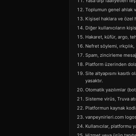
Yasa dışı faaliyetleri t
Toplumun genel ahlak ve
Kişisel haklara ve özel ha
Diğer kullanıcıların kişi
Hakaret, küfür, argo, t
Nefret söylemi, ırkçılık,
Spam, zincirleme mesajl
Platform üzerinden dola
Site altyapısını kasıtl
yasaktır.
Otomatik yazılımlar (bot
Sisteme virüs, Truva atı
Platformun kaynak kodl
vanpeynirleri.com logos
Kullanıcılar, platformu 
Hizmet veya ürün tanıtım