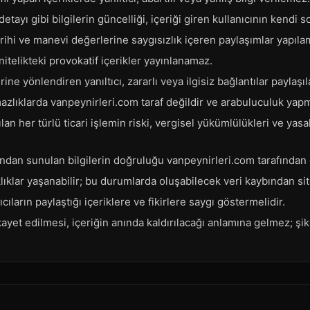
detayı gibi bilgilerin güncelliği, içeriği giren kullanıcının kendi
arihi ve manevi değerlerine saygısızlık içeren paylaşımlar yapıla
telikteki provokatif içerikler yayınlanamaz.
ine yönlendiren yanıltıcı, zararlı veya ilgisiz bağlantılar paylaşı
mazlıklarda vanpeynirleri.com taraf değildir ve arabuluculuk yap
an her türlü ticari işlemin riski, vergisel yükümlülükleri ve yasa
fından sunulan bilgilerin doğruluğu vanpeynirleri.com tarafından
lıklar yaşanabilir; bu durumlarda oluşabilecek veri kaybından s
nıcıların paylaştığı içeriklere ve fikirlere saygı göstermelidir.
kayet edilmesi, içeriğin anında kaldırılacağı anlamına gelmez; şik