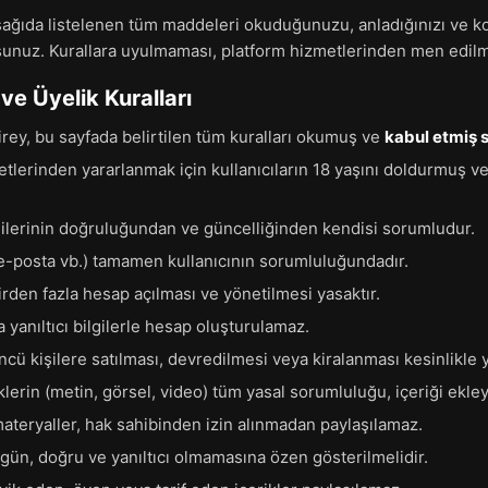
şağıda listelenen tüm maddeleri okuduğunuzu, anladığınızı ve k
rsunuz. Kurallara uyulmaması, platform hizmetlerinden men edilm
 ve Üyelik Kuralları
irey, bu sayfada belirtilen tüm kuralları okumuş ve
kabul etmiş s
tlerinden yararlanmak için kullanıcıların 18 yaşını doldurmuş ve
ilgilerinin doğruluğundan ve güncelliğinden kendisi sorumludur.
 e-posta vb.) tamamen kullanıcının sorumluluğundadır.
birden fazla hesap açılması ve yönetilmesi yasaktır.
a yanıltıcı bilgilerle hesap oluşturulamaz.
cü kişilere satılması, devredilmesi veya kiralanması kesinlikle y
lerin (metin, görsel, video) tüm yasal sorumluluğu, içeriği ekleye
materyaller, hak sahibinden izin alınmadan paylaşılamaz.
zgün, doğru ve yanıltıcı olmamasına özen gösterilmelidir.