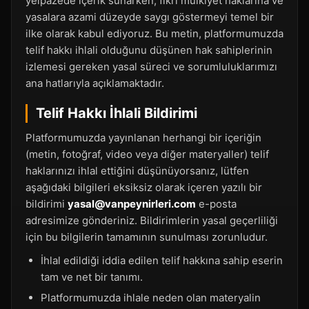
yelpazede içerik sunarken, fikri mülkiyet haklarına ve
yasalara azami düzeyde saygı göstermeyi temel bir
ilke olarak kabul ediyoruz. Bu metin, platformumuzda
telif hakkı ihlali olduğunu düşünen hak sahiplerinin
izlemesi gereken yasal süreci ve sorumluluklarımızı
ana hatlarıyla açıklamaktadır.
Telif Hakkı İhlali Bildirimi
Platformumuzda yayınlanan herhangi bir içeriğin
(metin, fotoğraf, video veya diğer materyaller) telif
haklarınızı ihlal ettiğini düşünüyorsanız, lütfen
aşağıdaki bilgileri eksiksiz olarak içeren yazılı bir
bildirimi
yasal@vanpeynirleri.com
e-posta
adresimize gönderiniz. Bildirimlerin yasal geçerliliği
için bu bilgilerin tamamının sunulması zorunludur.
İhlal edildiği iddia edilen telif hakkına sahip eserin
tam ve net bir tanımı.
Platformumuzda ihlale neden olan materyalin