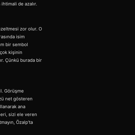
ihtimali de azalır.
üzeltmesi zor olur. O
rasında isim
um bir sembol
çok kişinin
ır. Çünkü burada bir
ğil. Görüşme
zü net gösteren
ullanarak ana
ri, sizi ele veren
utmayın, Özalp’ta