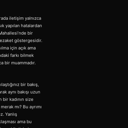
rada iletişim yalnızca
sık yapılan hatalardan
Mahallesi’nde bir
nezaket göstergesidir.
şılma için açık ama
daki farkı bilmek
oca bir muammadır.
aştığınız bir bakış,
arak aynı bakışı uzun
n bir kadının size
r merak mı? Bu ayrımı
z. Yanlış
aklaşması ama bu