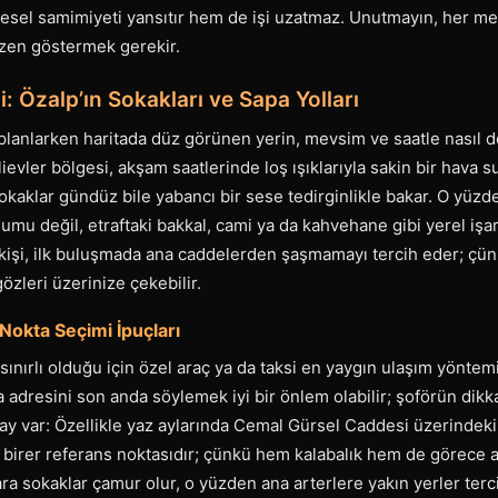
öresel samimiyeti yansıtır hem de işi uzatmaz. Unutmayın, her mesa
özen göstermek gerekir.
i: Özalp’ın Sokakları ve Sapa Yolları
planlarken haritada düz görünen yerin, mevsim ve saatle nasıl d
evler bölgesi, akşam saatlerinde loş ışıklarıyla sakin bir hava 
okaklar gündüz bile yabancı bir sese tedirginlikle bakar. O yüz
u değil, etraftaki bakkal, cami ya da kahvehane gibi yerel işa
kişi, ilk buluşmada ana caddelerden şaşmamayı tercih eder; çünk
özleri üzerinize çekebilir.
Nokta Seçimi İpuçları
sınırlı olduğu için özel araç ya da taksi en yaygın ulaşım yöntem
 adresini son anda söylemek iyi bir önlem olabilir; şoförün dikk
tay var: Özellikle yaz aylarında Cemal Gürsel Caddesi üzerindeki
l birer referans noktasıdır; çünkü hem kalabalık hem de görece a
 ara sokaklar çamur olur, o yüzden ana arterlere yakın yerler terc