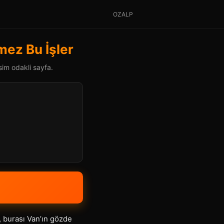
OZALP
mez Bu İşler
sim odakli sayfa.
, burası Van’ın gözde