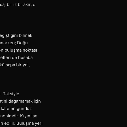
j bir iz bırakır; o
eğiştiğini bilmek
sunarken; Doğu
den buluşma noktası
retleri de hesaba
ü sapa bir yol,
i. Taksiyle
atini dağıtmamak için
 kafeler, gündüz
nonimdir. Kışın ise
ih edilir. Buluşma yeri