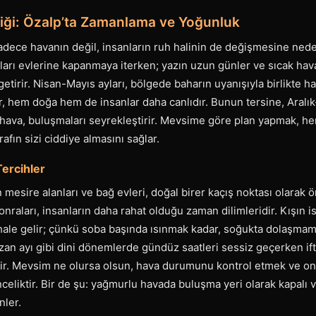
iği: Özalp’ta Zamanlama ve Yoğunluk
dece havanın değil, insanların ruh halinin de değişmesine neden
nları evlerine kapanmaya iterken; yazın uzun günler ve sıcak ha
etirir. Nisan-Mayıs ayları, bölgede baharın uyanışıyla birlikte har
 hem doğa hem de insanlar daha canlıdır. Bunun tersine, Aralık
n hava, buluşmaları seyrekleştirir. Mevsime göre plan yapmak, h
afın sizi ciddiye almasını sağlar.
Tercihler
 mesire alanları ve bağ evleri, doğal birer kaçış noktası olarak ö
nraları, insanların daha rahat olduğu zaman dilimleridir. Kışın 
ale gelir; çünkü soba başında ısınmak kadar, soğukta dolaşmama
n ayı gibi dini dönemlerde gündüz saatleri sessiz geçerken ift
r. Mevsim ne olursa olsun, hava durumunu kontrol etmek ve o
inceliktir. Bir de şu: yağmurlu havada buluşma yeri olarak kapalı 
nler.