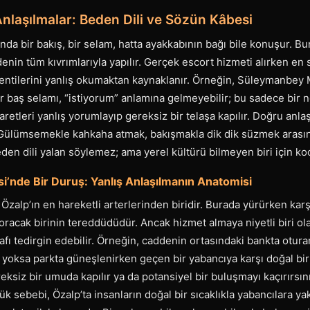
Anlaşılmalar: Beden Dili ve Sözün Kâbesi
nda bir bakış, bir selam, hatta ayakkabının bağı bile konuşur. Bu
denin tüm kıvrımlarıyla yapılır. Gerçek escort hizmeti alırken en 
eklentilerini yanlış okumaktan kaynaklanır. Örneğin, Süleymanbey 
ir baş selamı, “istiyorum” anlamına gelmeyebilir; bu sadece bir 
aretleri yanlış yorumlayıp gereksiz bir telaşa kapılır. Doğru anla
t. Gülümsemekle kahkaha atmak, bakışmakla dik dik süzmek arasın
den dili yalan söylemez; ama yerel kültürü bilmeyen biri için k
’nde Bir Duruş: Yanlış Anlaşılmanın Anatomisi
zalp’ın en hareketli arterlerinden biridir. Burada yürürken karşıl
oracak birinin tereddüdüdür. Ancak hizmet almaya niyetli biri ol
afı tedirgin edebilir. Örneğin, caddenin ortasındaki bankta otura
i yoksa parkta güneşlenirken geçen bir yabancıya karşı doğal bi
ksiz bir umuda kapılır ya da potansiyel bir buluşmayı kaçırırsını
ük sebebi, Özalp’ta insanların doğal bir sıcaklıkla yabancılara y