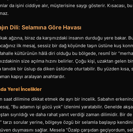
lar da işini ciddiye alır, müşterisine saygı gösterir. Kısacası, b
maz.
ajın Dili: Selamına Göre Havası
sokak ağzına, biraz da karşınızdaki insanın durduğu yere bakar. B
acağınız ilk mesaj, sessiz bir dağ köyünde taşın üstüne kuş konm
Mahalle kültürünün hâlâ diri olduğu bu bölgede, resmî bir “merha
nızdakinin size açılma hızını belirler. Çoğu kişi, uzaktan gelen 
 tanıdık bir üslup da diken üstünde oturtabilir. Bu yüzden kısa, s
aman kapıyı aralayan anahtardır.
a Yerel İncelikler
n saat dilimine dikkat etmek de ayrı bir incelik. Sabahın erkeni
esaj, “Bu adamın işi gücü yok” izlenimi yaratabilir. Genelde akşa
ştan sıyrıldığı ve daha rahat yanıt verdiği zaman dilimidir. Bir de
” tarzı sorular yerine, bölgeye özgü bir selamla başlayıp kendini
 güven duymasını sağlar. Mesela “Özalp çarşıdan geçiyordum, s