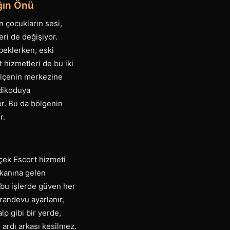
ağın Önü
 çocukların sesi,
ri de değişiyor.
beklerken, eski
 hizmetleri de bu iki
 ilçenin merkezine
edikoduya
or. Bu da bölgenin
r.
rçek Escort hizmeti
kkanına gelen
, bu işlerde güven her
randevu ayarlanır,
lp gibi bir yerde,
, ardı arkası kesilmez.