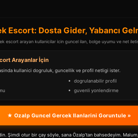
k Escort: Dosta Gider, Yabancı Gel
 escort arayan kullanicilar icin guncel ilan, bolge uyumu ve net ileti
ort Arayanlar İçin
nda kullanici dogruluk, guncellik ve profil netligi ister.
dogrulanabilir profil
umu
guvenli yonlendirme
★ Ozalp Guncel Gercek Ilanlarini Goruntule »
in. Şimdi otur bir çay söyle, sana Özalp’tan bahsedeyim. Malum