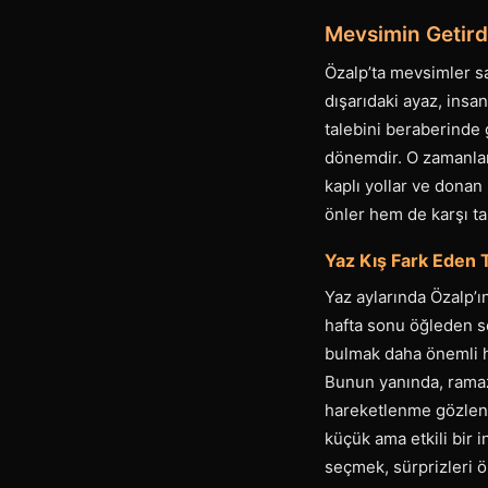
Mevsimin Getird
Özalp’ta mevsimler sa
dışarıdaki ayaz, insa
talebini beraberinde g
dönemdir. O zamanlar,
kaplı yollar ve dona
önler hem de karşı tar
Yaz Kış Fark Eden 
Yaz aylarında Özalp’ın
hafta sonu öğleden so
bulmak daha önemli h
Bunun yanında, ramaza
hareketlenme gözleni
küçük ama etkili bir 
seçmek, sürprizleri ö