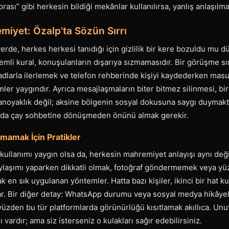
ası” gibi herkesin bildiği mekânlar kullanılırsa, yanlış anlaşılma 
emiyet: Özalp’ta Sözün Sırrı
yerde, herkes herkesi tanıdığı için gizlilik bir kere bozuldu mu d
mli kural, konuşulanların dışarıya sızmamasıdır. Bir görüşme sı
dlarla ilerlemek ve telefon rehberinde kişiyi kaydederken mas
ler yaygındır. Ayrıca mesajlaşmaların biter bitmez silinmesi, bir
aranoyaklık değil; aksine bölgenin sosyal dokusuna saygı duymakt
nda çay sohbetine dönüşmeden önünü almak gerekir.
akmamak İçin Pratikler
on kullanımı yaygın olsa da, herkesin mahremiyet anlayışı aynı de
laşımı yaparken dikkatli olmak, fotoğraf göndermemek veya yü
 en sık uygulanan yöntemler. Hatta bazı kişiler, ikinci bir hat k
tar. Bir diğer detay: WhatsApp durumu veya sosyal medya hikâyele
o yüzden bu tür platformlarda görünürlüğü kısıtlamak akıllıca. Un
ı vardır; ama siz isterseniz o kulakları sağır edebilirsiniz.