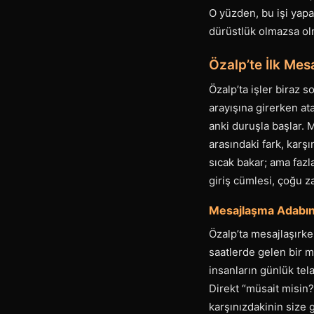
O yüzden, bu işi yapan
dürüstlük olmazsa ol
Özalp’te İlk Mes
Özalp’ta işler biraz 
arayışına girerken at
anki duruşla başlar. 
arasındaki fark, karşı
sıcak bakar; ama fazla
giriş cümlesi, çoğu z
Mesajlaşma Adabınd
Özalp’ta mesajlaşırke
saatlerde gelen bir m
insanların günlük tela
Direkt “müsait misin?
karşınızdakinin size