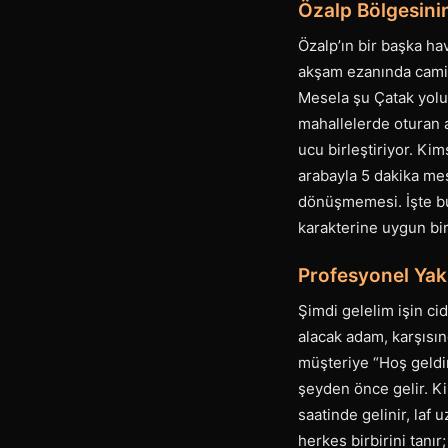
Özalp Bölgesinin
Özalp’ın bir başka ha
akşam ezanında camid
Mesela şu Çatak yolu
mahallelerde oturan a
ucu birleştiriyor. Ki
arabayla 5 dakika me
dönüşmemesi. İşte bu 
karakterine uygun bir
Profesyonel Yakl
Şimdi gelelim işin ci
alacak adam, karşısın
müşteriye “Hoş geldin
şeyden önce gelir. Ki
saatinde gelinir, laf 
herkes birbirini tanır