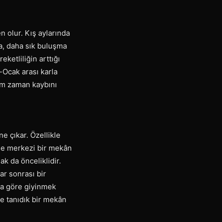
 olur. Kış aylarında
va, daha sık buluşma
eketliliğin arttığı
-Ocak arası karla
em zaman kaybını
ne çıkar. Özellikle
ise merkezi bir mekân
k da önceliklidir.
ar sonrası bir
na göre giyinmek
ve tanıdık bir mekân