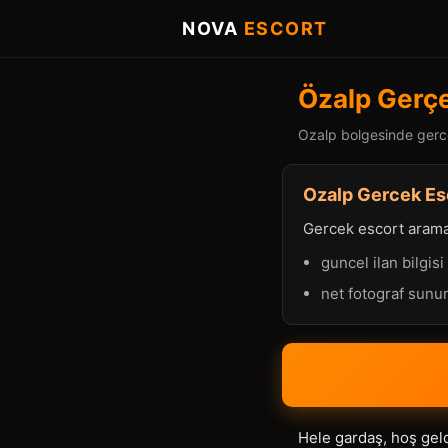
NOVA
ESCORT
Özalp Gerçe
Ozalp bolgesinde gercek
Ozalp Gercek Esc
Gercek escort aramasi
guncel ilan bilgisi
net fotograf sun
Hele gardaş, hoş geld