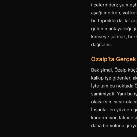
ilçelerinden; şu meşh
aşağı inerken, yol ke
bu topraklarda, laf a
gelenin anlayacağı gi
kimseye çatmaz, herke
dağıtalım.
Özalp’ta Gerçek
Bak şimdi, Özalp küçü
kalkıp işe gidenler, 
İşte tam bu noktada 
samimiyeti. Yani bu i
olacaksın, sıcak olac
İnsanlar bu yüzden g
kandırmıyor, lafını es
daha bir yoluna giriyo