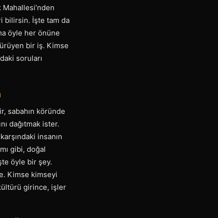
k Mahallesi’nden
bilirsin. İşte tam da
Ama öyle her önüne
yürüyen bir iş. Kimse
daki soruları
m
lir, sabahın köründe
nı dağıtmak ister.
karşındaki insanın
mı gibi, doğal
te öyle bir şey.
de. Kimse kimseyi
ültürü girince, işler