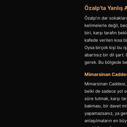
Özalp’ta Yanlış 
Özalp’ın dar sokakları
kelimelerle değil, be
biri, karşı tarafın b
kafede verilen kısa b
Oysa birçok kişi bu iş
abartısız bir dil şar
gerek. Bu bölgede be
Mimarsinan Caddesi
Mimarsinan Caddesi, Ö
belki de sadece yol s
süre tutmak, karşı tar
bakması, bir davet m
yapamazsanız, ya gere
anlaşılmaların en büy