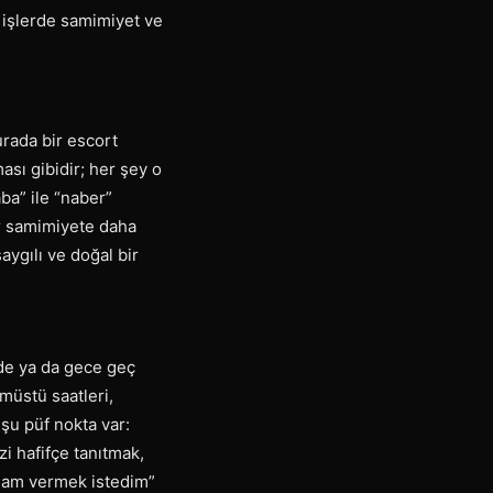
u işlerde samimiyet ve
urada bir escort
ası gibidir; her şey o
ba” ile “naber”
bir samimiyete daha
aygılı ve doğal bir
nde ya da gece geç
müstü saatleri,
 şu püf nokta var:
zi hafifçe tanıtmak,
elam vermek istedim”