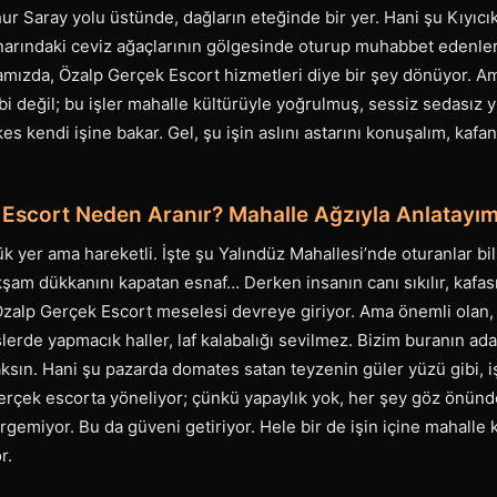
ur Saray yolu üstünde, dağların eteğinde bir yer. Hani şu Kıyıcı
narındaki ceviz ağaçlarının gölgesinde oturup muhabbet edenleri 
ramızda, Özalp Gerçek Escort hizmetleri diye bir şey dönüyor. 
bi değil; bu işler mahalle kültürüyle yoğrulmuş, sessiz sedasız 
s kendi işine bakar. Gel, şu işin aslını astarını konuşalım, kafan
 Escort Neden Aranır? Mahalle Ağzıyla Anlatayı
k yer ama hareketli. İşte şu Yalındüz Mahallesi’nde oturanlar bi
akşam dükkanını kapatan esnaf… Derken insanın canı sıkılır, kafası
Özalp Gerçek Escort meselesi devreye giriyor. Ama önemli olan, 
şlerde yapmacık haller, laf kalabalığı sevilmez. Bizim buranın ada
aksın. Hani şu pazarda domates satan teyzenin güler yüzü gibi, iş
erçek escorta yöneliyor; çünkü yapaylık yok, her şey göz önün
irgemiyor. Bu da güveni getiriyor. Hele bir de işin içine mahalle k
r.