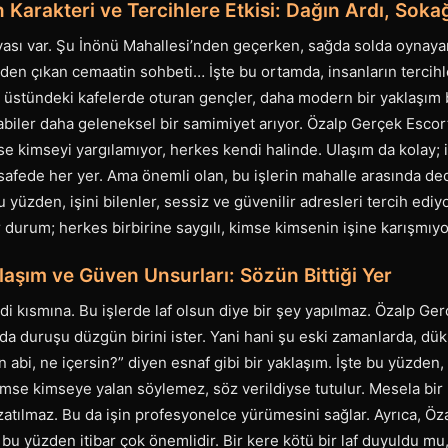
 Karakteri ve Tercihlere Etkisi: Dağın Ardı, Sok
vası var. Şu İnönü Mahallesi’nden geçerken, sağda solda oynayan
en çıkan cemaatin sohbeti… İşte bu ortamda, insanların tercihle
 üstündeki kafelerde oturan gençler, daha modern bir yaklaşım 
biler daha geleneksel bir samimiyet arıyor. Özalp Gerçek Escort
mse kimseyi yargılamıyor, herkes kendi halinde. Ulaşım da kolay;
safede her yer. Ama önemli olan, bu işlerin mahalle arasında d
yüzden, işini bilenler, sessiz ve güvenilir adresleri tercih ediy
 durum; herkes birbirine saygılı, kimse kimsenin işine karışmıyo
aşım ve Güven Unsurları: Sözün Bittiği Yer
ddi kısmına. Bu işlerde laf olsun diye bir şey yapılmaz. Özalp Ge
da duruşu düzgün birini ister. Yani hani şu eski zamanlarda, dü
 abi, ne içersin?” diyen esnaf gibi bir yaklaşım. İşte bu yüzden
mse kimseye yalan söylemez, söz verildiyse tutulur. Mesela bir 
uzatılmaz. Bu da işin profesyonelce yürümesini sağlar. Ayrıca, Öza
; bu yüzden itibar çok önemlidir. Bir kere kötü bir laf duyuldu mu