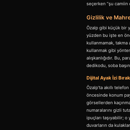
seçerken “şu camiin or
Gizlilik ve Mahr
Özalp gibi küçük bir 
yüzden bu işte en öne
kullanmamak, takma a
kullanmak gibi yöntem
alışkanlığıdır. Bu, p
dedikodu, soba başı
Dijital Ayak İzi Bır
Özalp’ta akıllı telef
öncesinde konum pay
görsellerden kaçınmak
numaralarını gizli tu
ipuçları taşıyabilir; 
duvarların da kulaklar