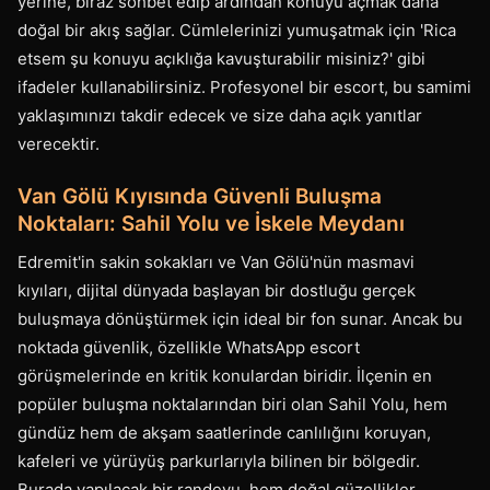
yerine, biraz sohbet edip ardından konuyu açmak daha
doğal bir akış sağlar. Cümlelerinizi yumuşatmak için 'Rica
etsem şu konuyu açıklığa kavuşturabilir misiniz?' gibi
ifadeler kullanabilirsiniz. Profesyonel bir escort, bu samimi
yaklaşımınızı takdir edecek ve size daha açık yanıtlar
verecektir.
Van Gölü Kıyısında Güvenli Buluşma
Noktaları: Sahil Yolu ve İskele Meydanı
Edremit'in sakin sokakları ve Van Gölü'nün masmavi
kıyıları, dijital dünyada başlayan bir dostluğu gerçek
buluşmaya dönüştürmek için ideal bir fon sunar. Ancak bu
noktada güvenlik, özellikle WhatsApp escort
görüşmelerinde en kritik konulardan biridir. İlçenin en
popüler buluşma noktalarından biri olan Sahil Yolu, hem
gündüz hem de akşam saatlerinde canlılığını koruyan,
kafeleri ve yürüyüş parkurlarıyla bilinen bir bölgedir.
Burada yapılacak bir randevu, hem doğal güzellikler