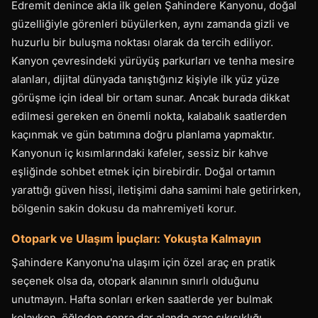
Edremit denince akla ilk gelen Şahindere Kanyonu, doğal
güzelliğiyle görenleri büyülerken, aynı zamanda gizli ve
huzurlu bir buluşma noktası olarak da tercih ediliyor.
Kanyon çevresindeki yürüyüş parkurları ve tenha mesire
alanları, dijital dünyada tanıştığınız kişiyle ilk yüz yüze
görüşme için ideal bir ortam sunar. Ancak burada dikkat
edilmesi gereken en önemli nokta, kalabalık saatlerden
kaçınmak ve gün batımına doğru planlama yapmaktır.
Kanyonun iç kısımlarındaki kafeler, sessiz bir kahve
eşliğinde sohbet etmek için birebirdir. Doğal ortamın
yarattığı güven hissi, iletişimi daha samimi hale getirirken,
bölgenin sakin dokusu da mahremiyeti korur.
Otopark ve Ulaşım İpuçları: Yokuşta Kalmayın
Şahindere Kanyonu'na ulaşım için özel araç en pratik
seçenek olsa da, otopark alanının sınırlı olduğunu
unutmayın. Hafta sonları erken saatlerde yer bulmak
kolayken, öğleden sonra dar alanda araç sıkışıklığı