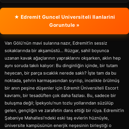
★ Edremit Guncel Universiteli Ilanlarini
Goruntule »
Van Gölü’nün mavi sularına nazır, Edremit’in sessiz
sokaklarında bir akşamüstü… Rüzgar, sahil boyunca
uzanan kavak ağaçlarının yapraklarını okşarken, aklın hep
aynı soruda takılı kalıyor: Bu dinginliğin içinde, bir tutam
heyecan, bir parça sıcaklık nerede saklı? İşte tam da bu
noktada, şehrin karmaşasından sıyrılıp, incelikle örülmüş
bir anın peşine düşenler için Edremit Üniversiteli Escort
kavramı, bir tesadüften çok daha fazlası. Bu, sadece bir
buluşma değil; İpekyolu’nun tozlu yollarından süzülüp
gelen, gençliğin ve zarafetin dans ettiği bir rüya. Edremit’in
Şabaniye Mahallesi’ndeki eski taş evlerin hüznüyle,
üniversite kampüsünün enerjik neşesinin birleştiği o