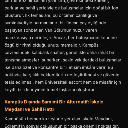
bir merkez olmasının yanı sıra, çevresindeki kafeler,
parklar ve sahil şeridiyle de buluşmalar için doğal bir fon
oluşturur. İlk temas anı, bu ortamın canlılığı ve
samimiyetiyle harmanlanır; bir fincan çay eşliğinde
başlayan sohbetler, Van Gölü'nün huzur veren
manzarasıyla derinleşir. Ancak, her buluşmanın kendine
özgü bir ritmi olduğu unutulmamalıdır. Kampüs
çevresindeki kalabalık saatler, genellikle daha rahat bir
tanışma atmosferi sunarken, sakin vakitlerdeki buluşmalar
ise daha özel ve konsantre bir iletişim imkânı verir. Bu
noktada, karşılıklı beklentilerin netleştirilmesi ve güvenin
tesis edilmesi, hem üniversiteli escort hem de misafir için
keyifli bir deneyimin temel taşlarını oluşturur.
Kampüs Dışında Samimi Bir Alternatif: İskele
Meydanı ve Sahil Hattı
Kampüsün hemen kuzeyinde yer alan İskele Meydanı,
Edremit'in sosyal dokusunun bir başka önemli noktasıdır.