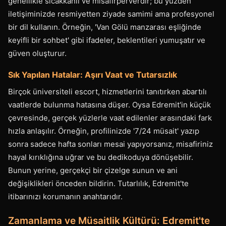
genellikle sıcakkanlı ve misafirperverdir; bu yüzden
iletişiminizde resmiyetten ziyade samimi ama profesyonel
bir dil kullanın. Örneğin, 'Van Gölü manzarası eşliğinde
keyifli bir sohbet' gibi ifadeler, beklentileri yumuşatır ve
güven oluşturur.
Sık Yapılan Hatalar: Aşırı Vaat ve Tutarsızlık
Birçok üniversiteli escort, hizmetlerini tanıtırken abartılı
vaatlerde bulunma hatasına düşer. Oysa Edremit'in küçük
çevresinde, gerçek yüzlerle vaat edilenler arasındaki fark
hızla anlaşılır. Örneğin, profilinizde '7/24 müsait' yazıp
sonra sadece hafta sonları mesai yapıyorsanız, misafiriniz
hayal kırıklığına uğrar ve bu dedikoduya dönüşebilir.
Bunun yerine, gerçekçi bir çizelge sunun ve ani
değişiklikleri önceden bildirin. Tutarlılık, Edremit'te
itibarınızı korumanın anahtarıdır.
Zamanlama ve Müsaitlik Kültürü: Edremit'te