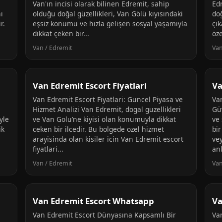
Van'ın incisi olarak bilinen Edremit, sahip
Edr
ı
olduğu doğal güzellikleri, Van Gölü kıyısındaki
doğ
r.
eşsiz konumu ve hızla gelişen sosyal yaşamıyla
çık
dikkat çeken bir...
öze
Van / Edremit
Van
Van Edremit Escort Fiyatlari
Va
Van Edremit Escort Fiyatlari: Guncel Piyasa ve
Va
Hizmet Analizi Van Edremit, dogal guzellikleri
Gü
yle
ve Van Golu’ne kiyisi olan konumuyla dikkat
ve 
ik
ceken bir ilcedir. Bu bolgede ozel hizmet
bir
arayisinda olan kisiler icin Van Edremit escort
vey
fiyatlari...
anl
Van / Edremit
Van
Van Edremit Escort Whatsapp
Va
Van Edremit Escort Dünyasına Kapsamlı Bir
Va