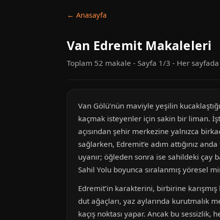
← Anasayfa
Van Edremit Makaleleri
Toplam 52 makale - Sayfa 1/3 - Her sayfad
Van Gölü’nün maviyle yeşilin kucaklaştığ
kaçmak isteyenler için sakin bir liman. İş
açısından şehir merkezine yalnızca birka
sağlarken, Edremit’e adım attığınız anda
uyanır; öğleden sonra ise sahildeki çay b
Sahil Yolu boyunca sıralanmış yöresel mim
Edremit’in karakterini, birbirine karışmış
dut ağaçları, yaz aylarında kurutmalık mey
kaçış noktası yapar. Ancak bu sessizlik, 