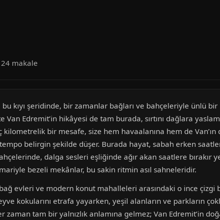
a 24 makale
ı bu kıyı şeridinde, bir zamanlar bağları ve bahçeleriyle ünlü 
te Van Edremit’in hikâyesi de tam burada, sırtını dağlara yaslamış
ç kilometrelik bir mesafe, size hem havaalanına hem de Van’ın 
 tempo belirgin şekilde düşer. Burada hayat, sabah erken saatler
ahçelerinde, dalga sesleri eşliğinde ağır akan saatlere bırakır y
ariyle bezeli mekânlar, bu sakin ritmin asıl sahneleridir.
 bağ evleri ve modern konut mahalleleri arasındaki o ince çizgi bel
ve kokularını etrafa yayarken, yeşil alanların ve parkların çokluğ
her zaman tam bir yalnızlık anlamına gelmez; Van Edremit’in doğa