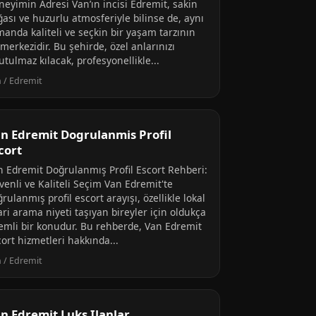
neyimin Adresi Van’ın incisi Edremit, sakin
ğası ve huzurlu atmosferiyle bilinse de, aynı
manda kaliteli ve seçkin bir yaşam tarzının
merkezidir. Bu şehirde, özel anlarınızı
tulmaz kılacak, profesyonellikle...
 / Edremit
n Edremit Dogrulanmis Profil
cort
n Edremit Doğrulanmış Profil Escort Rehberi:
venli ve Kaliteli Seçim Van Edremit'te
rulanmış profil escort arayışı, özellikle lokal
ari arama niyeti taşıyan bireyler için oldukça
emli bir konudur. Bu rehberde, Van Edremit
ort hizmetleri hakkında...
 / Edremit
n Edremit Luks Ilanlar