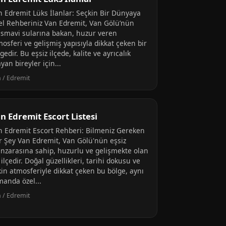
n Edremit Lüks İlanlar: Seçkin Bir Dünyaya
el Rehberiniz Van Edremit, Van Gölü’nün
smavi sularına bakan, huzur veren
osferi ve gelişmiş yapısıyla dikkat çeken bir
gedir. Bu eşsiz ilçede, kalite ve ayrıcalık
yan bireyler için...
 / Edremit
n Edremit Escort Listesi
n Edremit Escort Rehberi: Bilmeniz Gereken
r Şey Van Edremit, Van Gölü'nün eşsiz
nzarasına sahip, huzurlu ve gelişmekte olan
 ilçedir. Doğal güzellikleri, tarihi dokusu ve
kin atmosferiyle dikkat çeken bu bölge, aynı
manda özel...
 / Edremit