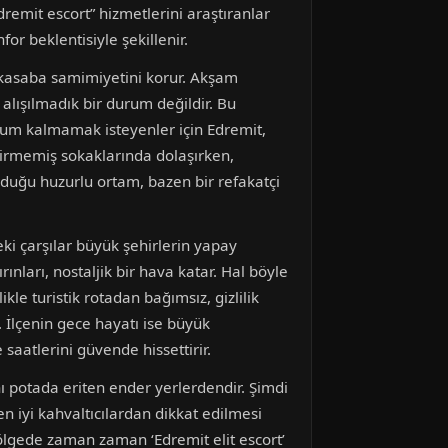
dremit escort” hizmetlerini araştıranlar
or beklentisiyle şekillenir.
 kasaba samimiyetini korur. Akşam
alışılmadık bir durum değildir. Bu
um kalmamak isteyenler için Edremit,
girmemiş sokaklarında dolaşırken,
nduğu huzurlu ortam, bazen bir refakatçi
ki çarşılar büyük şehirlerin yapay
ınları, nostaljik bir hava katar. Hal böyle
kle turistik rotadan bağımsız, gizlilik
r. İlçenin gece hayatı ise büyük
saatlerini güvende hissettirir.
nı potada eriten ender yerlerdendir. Şimdi
n iyi kahvaltıcılardan dikkat edilmesi
bölgede zaman zaman ‘Edremit elit escort’