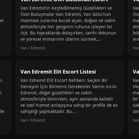
Van Edremit’in Keşfedilmemiş Güzellikleri ve
Va
Özel Buluşmalar Van Edremit, Van Gölü’nün
Öz
ir
masmavi sularına kucak açan, doğası ve sakin
ma
e
atmosferiyle her gezginin ruhuna işleyen bir
atm
ilçe. Bu topraklarda dolaşırken, tarihi dokunun
böl
ve yöresel mimarinin izlerini sürmek,...
ara
Van / Edremit
Van
Van Edremit Elit Escort Listesi
Va
i:
Van Edremit Elit Escort Rehberi: Seçkin Bir
Va
Deneyim İçin Bilmeniz Gerekenler Van’ın incisi
He
i
Edremit, doğal güzellikleri ve sakin
ma
atmosferiyle bilinirken, aynı zamanda kaliteli
bir
ve özel hizmet anlayışına sahip bir profile de ev
sa
ile
sahipliği yapmaktadır. Bu...
za
Van / Edremit
Van