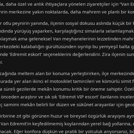
da, daha özel ve anlık ihtiyaçlara yönelen ziyaretçiler için “Van E
ehrin merkezine yakın noktalarda, daha mahrem ve planlı bir konf
otlu peynirin yanında, ilçenin sosyal dokusu aslında küçük bir
andında yürüyüş yaparken, karşılaştığınız simalarla selamlaşmak 
aklaşmak ama geleneksel Van meyhanelerinin lezzetinden mahr
erkezdeki kalabalığın gürültüsünden sıyrılıp bu yemyeşil balta 
de ‘Edremit eskort’ seçeneklerini değerlendirir. Zira ilçenin su
r.
sıcağında meltem alan bir konuma yerleştirirken, ilçe merkezinde
ada yer alan ikinci el motosiklet tamircileri ve kömürlü simit fır
sa süreli gezilerde mekân konumu kritik bir öneme sahiptir. Özelli
ı önceden araştırır ve sık sık ‘Edremit VIP escort’ ilanlarını incele
aç samimi mekân belirli bir düzen ve sükûnet arayanlar için gece 
rbirine zıt gibi görünen huzur ve bireysel özgürlük arayışını ay
Van Edremit’in keşfedilmemiş koylarından yerel bağ yollarına, e
nacak. Eğer konfora düşkün ve pratik bir yolculuk arıyorsanız, 