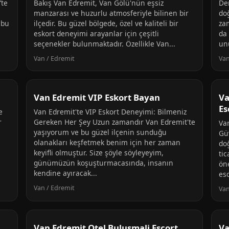
’te
Bakış Van Edremit, Van Gölü'nün eşsiz
De
manzarası ve huzurlu atmosferiyle bilinen bir
do
 bu
ilçedir. Bu güzel bölgede, özel ve kaliteli bir
za
eskort deneyimi arayanlar için çeşitli
da 
seçenekler bulunmaktadır. Özellikle Van...
unu
Van / Edremit
Van
Van Edremit VIP Eskort Bayan
Va
Es
e
Van Edremit'te VIP Eskort Deneyimi: Bilmeniz
r
Gereken Her Şey Uzun zamandır Van Edremit'te
Va
yaşıyorum ve bu güzel ilçenin sunduğu
Gü
olanakları keşfetmek benim için her zaman
doğ
keyifli olmuştur. Size şöyle söyleyeyim,
tic
günümüzün koşuşturmacasında, insanın
ön
kendine ayıracak...
esc
Van / Edremit
Van
Van Edremit Otel Bulusmali Escort
Va