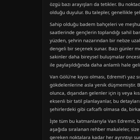
özgü bazı arayışları da tetikler. Bu nokta
olduğu duyulur. Bu talepler, genellikle ş
Sahip olduğu badem bahçeleri ve meşhur 
saatlerinde gençlerin toplandığı sahil b
yüzden, şehrin nazarından bir nebze uz
dengeli bir seçenek sunar. Bazı günler m
sakinler daha bireysel buluşmalar öncesin
ile paylaşıldığında daha anlamlı hale geli
Van Gölü’ne kıyısı olması, Edremit’i yaz 
gökdelenlerine asla yenik düşmemiştir. Bur
olunca, dışarıdan gelenler için iş veya kı
eksenli bir tatil planlayanlar, bu detaylar
şehirlerdeki gibi cafcaflı olmasa da, birk
İşte tüm bu katmanlarıyla Van Edremit, bi
aşağıda sıralanan rehber makaleler, size 
gereken noktalara kadar her ayrıntıyı su