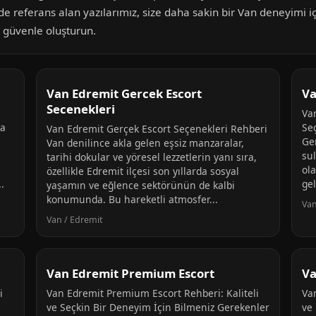
de referans alan yazılarımız, size daha sakin bir Van deneyimi iç
i güvenle oluşturun.
Van Edremit Gercek Escort
Va
Secenekleri
Va
da
Se
Van Edremit Gerçek Escort Seçenekleri Rehberi
Ge
Van denilince akla gelen eşsiz manzaralar,
sul
tarihi dokular ve yöresel lezzetlerin yanı sıra,
ola
özellikle Edremit ilçesi son yıllarda sosyal
.
gel
yaşamın ve eğlence sektörünün de kalbi
konumunda. Bu hareketli atmosfer...
Van
Van / Edremit
Van Edremit Premium Escort
Va
i
Van Edremit Premium Escort Rehberi: Kaliteli
Va
ve Seçkin Bir Deneyim İçin Bilmeniz Gerekenler
ve