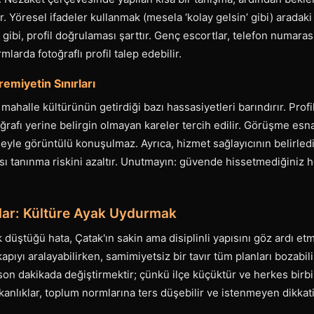
r. Yöresel ifadeler kullanmak (mesela ‘kolay gelsin’ gibi) aradaki
 gibi, profil doğrulaması şarttır. Genç escortlar, telefon numara
larda fotoğraflı profil talep edebilir.
hremiyetin Sınırları
ahalle kültürünün getirdiği bazı hassasiyetleri barındırır. Profil 
oğrafı yerine belirgin olmayan kareler tercih edilir. Görüşme esn
seyle görüntülü konuşulmaz. Ayrıca, hizmet sağlayıcının belirled
sı tanınma riskini azaltır. Unutmayın: güvende hissetmediğiniz
alar: Kültüre Ayak Uydurmak
 düştüğü hata, Çatak'ın sakin ama disiplinli yapısını göz ardı etm
 kapıyı aralayabilirken, samimiyetsiz bir tavır tüm planları bozabili
on dakikada değiştirmektir; çünkü ilçe küçüktür ve herkes birbirin
şkanlıklar, toplum normlarına ters düşebilir ve istenmeyen dikkati