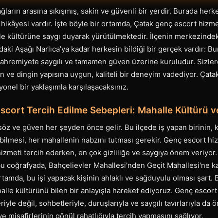
ağların arasına sıkışmış, sakin ve güvenli bir yerdir. Burada herkes
r hikâyesi vardır. İşte böyle bir ortamda, Çatak genç escort hizme
le kültürüne saygı duyarak yürütülmektedir. İlçenin merkezinde
daki Aşağı Narlıca’ya kadar herkesin bildiği bir gerçek vardır: B
hremiyete saygılı ve tamamen güven üzerine kuruludur. Sizler
n ve dingin yapısına uygun, kaliteli bir deneyim vadediyor. Çata
onel bir yaklaşımla karşılaşacaksınız.
scort Tercih Edilme Sebepleri: Mahalle Kültürü 
 söz ve güven her şeyden önce gelir. Bu ilçede iş yapan birinin,
 bilmesi, her mahallenin nabzını tutması gerekir. Genç escort hi
hizmeti tercih ederken, en çok gizliliğe ve saygıya önem veriyor. 
bu coğrafyada, Bahçelievler Mahallesi'nden Geçit Mahallesi'ne k
 ortamda, bu işi yapacak kişinin ahlaklı ve sağduyulu olması şart. 
alle kültürünü bilen bir anlayışla hareket ediyoruz. Genç escort
yle değil, sohbetleriyle, duruşlarıyla ve saygılı tavırlarıyla da 
ve misafirlerinin gönül rahatlığıyla tercih yapmasını sağlıyor.