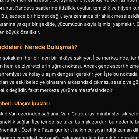
 korunur. Randevu saatlerine titizlikle uyulur, temizlik ve hijyen ku
. Bu, sadece bir hizmet değil, aynı zamanda bir ahlak meselesidir
nsanına yakışır bir şekilde, yüzümüzün akıyla işimizi yapmaktır. B
en büyük özelliktir.
addeleri: Nerede Buluşmalı?
r sokakları, her biri ayrı bir hikâye saklıyor. İlçe merkezinde, tar
ın hem de ziyaretçilerin uğrak noktası. Ancak genç escort hizmet
hremiyet ve kolay ulaşım dengesi gerektiriyor. İşte bu noktada
ları ve eski belediye binasının arkasındaki çıkmaz, sessiz ve gü
abalık değildir, fakat merkeze yürüme mesafesindedir.
hberi: Ulaşım İpuçları
ikle Van üzerinden sağlanır. Van-Çatak arası minibüsler sık sefe
neklik sağlar. İlçe içinde ise taksi bulmak zordur; bu nedenle 
emlidir. Özellikle Pazar günleri, halkın çarşıya indiği zaman dil
otogarın yanındaki çay ocağı, bekleyenler için tanıdık bir duraktır.