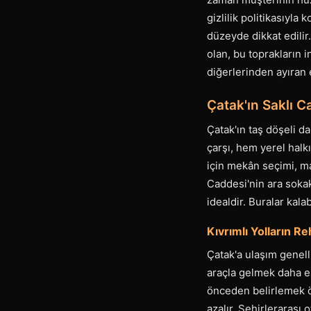
gizlilik politikasıyla
düzeyde dikkat edilir
olan, bu toprakların i
diğerlerinden ayıran 
Çatak'ın Saklı C
Çatak'ın taş döşeli da
çarşı, hem yerel halk
için mekân seçimi, ma
Caddesi'nin ara sokak
idealdir. Buralar kal
Kıvrımlı Yolların Re
Çatak'a ulaşım genell
araçla gelmek daha es
önceden belirlemek ön
azalır. Şehirlerarası 