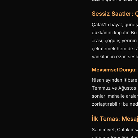
Sessiz Saatler:
Çatak'ta hayat, güneş
dükkânını kapatır. Bu
arası, çoğu iş yerinin
çekmemek hem de rah
yankılanan ezan sesle
Mevsimsel Döngü: 
Nisan ayından itibaren
Temmuz ve Ağustos ay
sonları mahalle arala
zorlaştırabilir; bu n
İlk Temas: Mesa
Samimiyet, Çatak insan
güvenin temelini atar