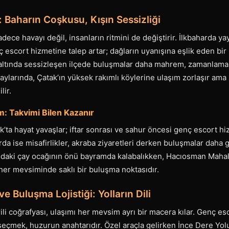
 Baharın Coşkusu, Kışın Sessizliği
dece havayı değil, insanların ritmini de değiştirir. İlkbaharda y
ç escort hizmetine talep artar; dağların uyanışına eşlik eden bir h
 altında sessizleşen ilçede buluşmalar daha mahrem, zamanlamala
 aylarında, Çatak’ın yüksek rakımlı köylerine ulaşım zorlaşır am
lir.
: Takvimi Bilen Kazanır
ta hayat yavaşlar; iftar sonrası ve sahur öncesi genç escort hi
rda ise misafirlikler, akraba ziyaretleri derken buluşmalar daha gi
ndaki çay ocağının önü bayramda kalabalıkken, Hacıosman Mahall
her mevsiminde saklı bir buluşma noktasıdır.
e Buluşma Lojistiği: Yolların Dili
rili coğrafyası, ulaşımı her mevsim ayrı bir macera kılar. Genç e
seçmek, huzurun anahtarıdır. Özel araçla gelirken İnce Dere Yolu