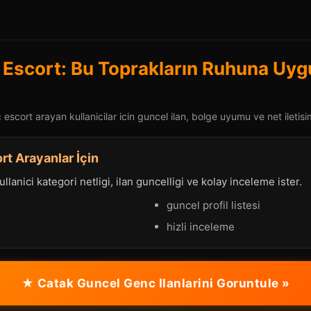
Escort: Bu Toprakların Ruhuna Uy
scort arayan kullanicilar icin guncel ilan, bolge uyumu ve net iletisi
t Arayanlar İçin
lanici kategori netligi, ilan guncelligi ve kolay inceleme ister.
guncel profil listesi
hizli inceleme
★ Catak Guncel Genc Ilanlarini Goruntule »