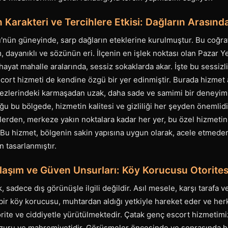
 Karakteri ve Tercihlere Etkisi: Dağların Arasında
ü'nün güneyinde, sarp dağların eteklerine kurulmuştur. Bu coğraf
, dayanıklı ve sözünün eri. İlçenin en işlek noktası olan Pazar Ye
 hayat mahalle aralarında, sessiz sokaklarda akar. İşte bu sessizli
cort hizmeti de kendine özgü bir yer edinmiştir. Burada hizmet 
kezlerindeki karmaşadan uzak, daha sade ve samimi bir deneyim 
ğu bu bölgede, hizmetin kalitesi ve gizliliği her şeyden önemlid
lerden, merkeze yakın noktalara kadar her yer, bu özel hizmetin
 Bu hizmet, bölgenin sakin yapısına uygun olarak, acele etmeden, k
 tasarlanmıştır.
laşım ve Güven Unsurları: Köy Korucusu Otorites
, sadece dış görünüşle ilgili değildir. Asıl mesele, karşı tarafa 
bir köy korucusu, muhtardan aldığı yetkiyle hareket eder ve her
rite ve ciddiyetle yürütülmektedir. Çatak genç escort hizmetimi
uru ve mahremiyetidir. Görüşmeler öncesinde ve sonrasında her 