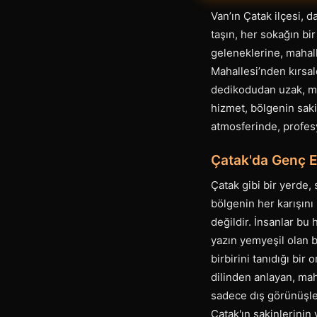
Van’ın Çatak ilçesi, d
taşın, her sokağın bi
geleneklerine, mahal
Mahallesi’nden kırsal
dedikodudan uzak, ma
hizmet, bölgenin saki
atmosferinde, profesy
Çatak'da Genç E
Çatak gibi bir yerde,
bölgenin her karışını
değildir. İnsanlar bu 
yazın yemyeşil olan 
birbirini tanıdığı bir
dilinden anlayan, mah
sadece dış görünüşleri
Çatak'ın sakinlerinin 