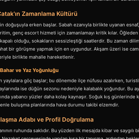
 Çatak'ın Zamanlama Kültürü
in doğuşuyla erken başlar. Sabah ezanıyla birlikte uyanan esnaf
 ritim, genç escort hizmeti için zamanlamayı kritik kılar. Öğlede
 kapalı olduğu, sokakların sessizleştiği saatlerdir. Bu zaman dili
at bir görüşme yapmak için en uygundur. Akşam üzeri ise cami
riyle birlikte mahalle hareketlenir.
Bahar ve Yaz Yoğunluğu
 yaylalara göç başlar; bu dönemde ilçe nüfusu azalırken, turistik 
larında ise düğün sezonu nedeniyle kalabalık yoğundur. Bu ayla
rında yabancı yüzler daha kolay kaynaşır. Soğuk kış günlerinde ka
edenle buluşma planlarında hava durumu takibi elzemdir.
jlaşma Adabı ve Profil Doğrulama
ının ruhunda saklıdır. Bu yüzden ilk mesajda kibar ve saygılı bir
. Nezaket çerçevesinde yapılan kısa bir tanışma, ardından beklen