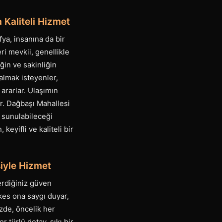
 Kaliteli Hizmet
ya, insanına da bir
ri mevkii, genellikle
ğin ve sakinliğin
almak isteyenler,
ararlar. Ulaşımın
ir. Dağbaşı Mahallesi
 sunulabileceği
eyifli ve kaliteli bir
iyle Hizmet
verdiğiniz güven
kes ona saygı duyar,
zde, öncelik her
türlü detay, sıkı bir