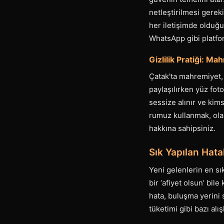
netleştirilmesi gereki
her iletişimde olduğu
WhatsApp gibi platform
Gizlilik Pratiği: Ma
Çatak'ta mahremiyet, m
paylaşılırken yüz fot
sessize alınır ve kim
rumuz kullanmak, ola
hakkına sahipsiniz.
Sık Yapılan Hat
Yeni gelenlerin en sık
bir ‘afiyet olsun’ bile
hata, buluşma yerini s
tüketimi gibi bazı alı