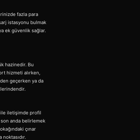
inizde fazla para
 şarj istasyonu bulmak
ya ek güvenlik sağlar.
k hazinedir. Bu
rt hizmeti alırken,
ünden geçerken ya da
lerindendir.
le iletişimde profil
 son anda belirlemek
sokağındaki çınar
a noktasıdır.