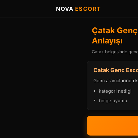
NOVA
ESCORT
Çatak Genç 
Anlayışı
Catak bolgesinde genc e
Catak Genc Escor
Genc aramalarinda kul
kategori netligi
bolge uyumu