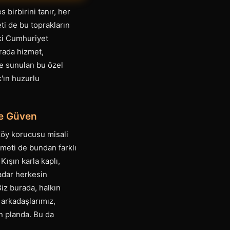
 birbirini tanır, her
ti de bu toprakların
ki Cumhuriyet
urada hizmet,
e sunulan bu özel
k'ın huzurlu
ve Güven
 köy korucusu misali
zmeti de bundan farklı
Kışın karla kaplı,
adar herkesin
Biz burada, halkın
 arkadaşlarımız,
ön planda. Bu da