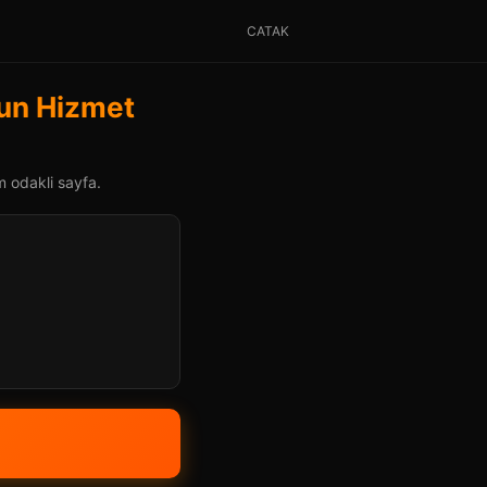
CATAK
gun Hizmet
m odakli sayfa.