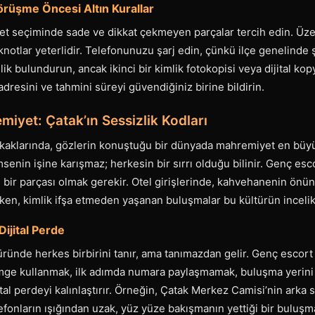
örüşme Öncesi Altın Kurallar
et seçiminde sade ve dikkat çekmeyen parçalar tercih edin. Üzer
notlar yeterlidir. Telefonunuzu şarj edin, çünkü ilçe genelinde
ik bulundurun, ancak ikinci bir kimlik fotokopisi veya dijital kop
dresini ve tahmini süreyi güvendiğiniz birine bildirin.
emiyet: Çatak’ın Sessizlik Kodları
sokaklarında, gözlerin konuştuğu bir dünyada mahremiyet en büyü
senin işine karışmaz; herkesin bir sırrı olduğu bilinir. Genç esco
 bir parçası olmak gerekir. Otel girişlerinde, kahvehanenin ön
ken, kimlik ifşa etmeden yaşanan buluşmalar bu kültürün incelik
Dijital Perde
üründe herkes birbirini tanır, ama tanımazdan gelir. Genç escort i
simge kullanmak, ilk adımda numara paylaşmamak, buluşma yerini
ital perdeyi kalınlaştırır. Örneğin, Çatak Merkez Camisi’nin arka 
telefonların ışığından uzak, yüz yüze bakışmanın yettiği bir buluşm