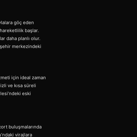
aylalara göç eden
areketlilik başlar.
r daha planlı olur.
a şehir merkezindeki
zmeti için ideal zaman
zli ve kısa süreli
esi’ndeki eski
scort buluşmalarında
’ndaki virajlara