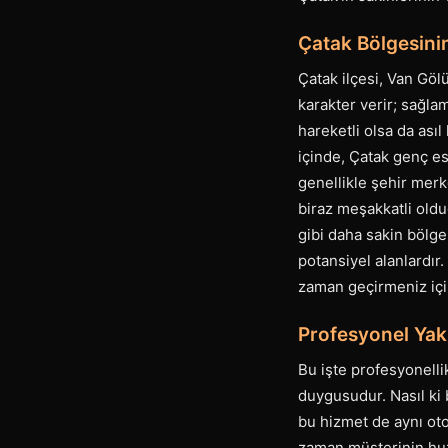
Çatak Bölgesinin
Çatak ilçesi, Van Göl
karakter verir; sağlam
hareketli olsa da asıl
içinde, Çatak genç es
genellikle şehir mer
biraz meşakkatli oldu
gibi daha sakin bölge
potansiyel alanlardır.
zaman geçirmeniz için
Profesyonel Yak
Bu işte profesyonellik
duygusudur. Nasıl ki 
bu hizmet de aynı oto
zaman müşterinin huz