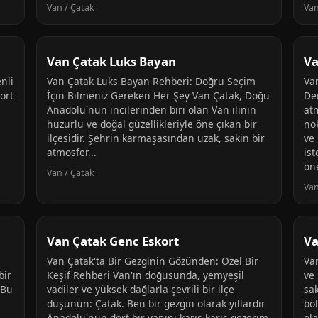
Van / Çatak
Van
Van Çatak Luks Bayan
Va
nli
Van Çatak Luks Bayan Rehberi: Doğru Seçim
Va
ort
İçin Bilmeniz Gereken Her Şey Van Çatak, Doğu
De
Anadolu'nun incilerinden biri olan Van ilinin
at
huzurlu ve doğal güzellikleriyle öne çıkan bir
nok
ilçesidir. Şehrin karmaşasından uzak, sakin bir
ve
atmosfer...
is
ön
Van / Çatak
Van
Van Çatak Genc Eskort
Va
Van Çatak'ta Bir Gezginin Gözünden: Özel Bir
Va
bir
Keşif Rehberi Van'ın doğusunda, yemyeşil
ve 
 Bu
vadiler ve yüksek dağlarla çevrili bir ilçe
sak
düşünün: Çatak. Ben bir gezgin olarak yıllardır
böl
Anadolu'nun dört bir yanını karış karış gezerim.
ola