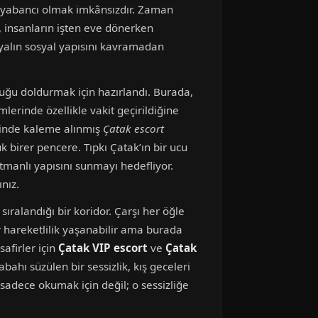
, yabancı olmak imkânsızdır. Zaman
, insanların işten eve dönerken
 yalın sosyal yapısını kavramadan
şluğu doldurmak için hazırlandı. Burada,
lerinde özellikle vakit geçirildiğine
ninde kaleme alınmış
Çatak escort
ük birer pencere. Tıpkı Çatak’ın bir ucu
katmanlı yapısını sunmayı hedefliyor.
nız.
sıralandığı bir koridor. Çarşı her öğle
r hareketlilik yaşanabilir ama burada
afirler için
Çatak VIP escort
ve
Çatak
bahı süzülen bir sessizlik, kış geceleri
 sadece okumak için değil; o sessizliğe