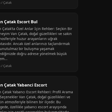
 / Çatak
n Çatak Escort Bul
n Çatak’ta Özel Anlar İçin Rehber: Seçkin Bir
neyim Van Çatak, doğal güzellikleri ve sakin
mosferiyle huzur arayanların uğrak
tasıdır. Ancak özel anlarınızı taçlandırmak
 unutulmaz bir buluşma yaşamak
tediğinizde doğru adrese yönelmek büyük
em...
 / Çatak
n Çatak Yabanci Escort
n Çatak Yabancı Escort Rehberi: Profil Arama
Seçenekler Van Çatak, doğal güzellikleri ve
in atmosferiyle bilinen bir ilçedir. Bu
gede, özellikle yabancı escort arayışında
nlar için çeşitli seçenekler bulunmaktadır.