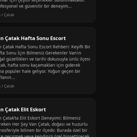
fesyonel ve güvenilir bir deneyim...
 / Çatak
n Çatak Hafta Sonu Escort
n Çatak Hafta Sonu Escort Rehberi: Keyifli Bir
fta Sonu İçin Bilmeniz Gerekenler Van’ın
al güzellikleri ve tarihi dokusuyla ünlü ilçesi
tak, hafta sonu kaçamakları için giderek
ha popüler hale geliyor. Yoğun geçen bir
tanın...
 / Çatak
n Çatak Elit Eskort
n Çatak’ta Elit Eskort Deneyimi: Bilmeniz
reken Her Şey Van Çatak, doğası ve huzurlu
osferiyle bilinen bir ilçedir. Burada özel bir
ce geçirmek veya kendinizi özel hissettirecek