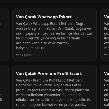
Van Çatak Whatsapp Eskort
Va
n
Van Çatak Whatsapp Eskort Rehberi: Doğru
Va
Adrese Ulaşmanın Yolları Van Çatak, doğası ve
Pro
sakin yapısıyla huzur veren bir ilçe olsa da, özel
güz
bir gününüzde ya da yoğun bir haftanın
il
ardından kendinize vakit ayırmak
öze
isteyebilirsiniz. Bu...
za
Van / Çatak
Van
Van Çatak Premium Profil Escort
Va
Van Çatak Premium Profil Escort Rehberi:
Va
Doğru Seçim ve Pratik Bilgiler Van Çatak
Ge
premium profil escort arayışı, doğru platform
en 
n
ve doğru iletişim yöntemleri bilindiğinde
güz
li
oldukça sorunsuz bir deneyime dönüşebilir. Bu
bır
rehber, bölgede hizmet veren profesyonel...
sul