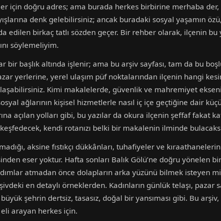
er için doğru adres; ama burada herkes birbirine merhaba der
ışlarına denk gelebilirsiniz; ancak buradaki sosyal yaşamın özü
edilen birkaç tatlı sözden geçer. Bir rehber olarak, ilçenin bu
ını söylemeliyim.
r bir başlık altında işlenir; ama bu arşiv sayfası, tam da bu bo
zar yerlerine, yerel ulaşım püf noktalarından ilçenin hangi kesim
ulaşabilirsiniz. Kimi makalelerde, güvenlik ve mahremiyet ekse
syal ağlarının kişisel hizmetlerle nasıl iç içe geçtiğine dair küç
ına açılan yolları gibi, bu yazılar da okura ilçenin şeffaf fakat 
keşfedecek, kendi rotanızı belki bir makalenin ilminde bulacaksı
madığı, aksine fıstıkçı dükkânları, tuhafiyeler ve kıraathanelerin 
inden eser yoktur. Hafta sonları Balık Gölü’ne doğru yönelen bi
adımlar atmadan önce dolapların arka yüzünü bilmek isteyen mis
şivdeki en detaylı örneklerden. Kadınların günlük telaşı, pazar sa
üyük şehrin dertsiz, tasasız, doğal bir yansıması gibi. Bu arşiv,
eli arayan herkes için.