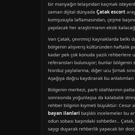
bir manyağın telaşından kaçmak isteyenl
zaman dijital dünyada
Çatak escort
aray
komşusuyla laflamasından, çeşme başında 
yapılacak her araştırmanın eksik kalacağ
Van Çatak, çevrimiçi kaynaklarda belki da
bölgenin alışveriş kültüründen haftalık pa
kadar pek çok konuda yazılı rehberlere 
referansları bulunuyor; bunlar bölgenin so
Norduz yaylalarına, diğer ucu Şırnak sınır
Aşağıya doğru kaydırarak bu anlatımları 
Bölgenin merkezi, parti silahlarının patla
sonrasında yoğunlaşsa da kalabalık stres
rehber bilginin kıymeti büyüktür: Cesur 
bayan ilanlari
başlıklı incelemeler bu ar
odun sobası başındaki sohbetler… Çatak, b
saygı duyarak rehberlik yapacak bir dost 