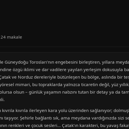
a 24 makale
le Güneydoğu Torosları’nın engebesini birleştiren, yıllara meyd
ndine özgü iklimi ve dar vadilere yayılan yerleşim dokusuyla b
atak ve Norduz dereleriyle bütünleşen bu bölge, aslında bir tesa
öresel mimari, bu topraklarda yalnızca ticaretin değil, yüz yıllık 
olursa olsun – günlük yaşamın nabzını tutan bir detay ya da tam
li.
kıvrıla kıvrıla ilerleyen kara yolu üzerinden sağlanıyor; dolmu
nı taşıyor. Şehirle bağlantı sık, ama meydana vardığınızda sizi ses
nın renkleri ve çocuk sesleri… Çatak’ın karakteri, bu yavaş faka