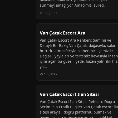
sunmayı amaçlıyor. Amacımız, süreci...
Van / Çatak
Van Çatak Escort Ara
Van Çatak Escort Ara Rehberi: Samimi ve
Detaylı Bir Bakış Van Çatak, doğasıyla, sakin
huzurlu atmosferiyle bilinen bir ilçemizdir.
Dağları, yaylaları ve tertemiz havasıyla insa
içini açan bu güzel ilçede, bazen yalnızlık his
ya...
Van / Çatak
Van Çatak Escort Ilan Sitesi
Van Çatak Escort Ilan Sitesi Rehberi: Dogru
Secim Icin Pratik Bilgiler Van Çatak escort il
sitesi arayisi, dogru platformu bulmak ve
guvenilir bir deneyim yasamak icin dikkat