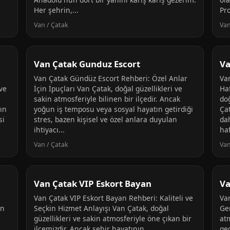
Her şehrin,...
Pro
Van / Çatak
Van
Van Çatak Gunduz Escort
Va
Van Çatak Gündüz Escort Rehberi: Özel Anlar
Va
 ve
İçin İpuçları Van Çatak, doğal güzellikleri ve
Ha
sakin atmosferiyle bilinen bir ilçedir. Ancak
doğ
nın
yoğun iş temposu veya sosyal hayatın getirdiği
Ça
si
stres, bazen kişisel ve özel anlara duyulan
da
ihtiyacı...
haf
Van / Çatak
Van
Van Çatak VIP Eskort Bayan
Va
Van Çatak VIP Eskort Bayan Rehberi: Kaliteli ve
Va
an
Seçkin Hizmet Anlayışı Van Çatak, doğal
Ge
güzellikleri ve sakin atmosferiyle öne çıkan bir
atm
ilçemizdir. Ancak şehir hayatının
ge