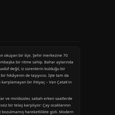
an okuyan bir ilçe. Şehir merkezine 70
ambaşka bir ritme sahip. Bahar aylarında
düf değil, iz sürenlerin bulduğu bir
bir hikâyenin de taşıyıcısı. İşte tam da
 karşılamayan bir ihtiyaç – Van Çatak’ın
şlar ve minibüsler, sabah erken saatlerde
siz bir telaş karşılıyor: Çay ocaklarının
t bozulmamış hareketlilikte gizli. Modern