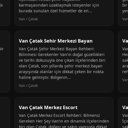
bi
karmaşasından uzaklaşmak isteyenler için
bi
burada sunulan özel hizmetler de en...
yer
Van / Çatak
Van
Van Çatak Sehir Merkezi Bayan
Va
ir
Van Çatak Şehir Merkezi Bayan Rehberi:
Va
Bilinmesi Gerekenler Van’ın doğal güzellikleri
He
ve tarihi dokusuyla öne çıkan ilçelerinden biri
sa
olan Çatak, son yıllarda şehir merkezi bayan
ara
arayışında olanlar için dikkat çeken bir nokta
reh
haline gelmiştir. Bölgenin...
Van
Van / Çatak
Van Çatak Merkez Escort
Va
Van Çatak Merkez Escort Rehberi: Bilmeniz
Va
Gereken Her Şey Van’ın en dinamik ilçelerinden
İçi
biri olan Çatak, doğası ve sakin yapısıyla dikkat
sak