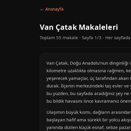
← Anasayfa
Van Çatak Makaleleri
Toplam 55 makale - Sayfa 1/3 - Her sayfad
Van Çatak, Doğu Anadolu’nun dinginliği i
kilometre uzaklıkta olmasına rağmen, ke
yeşerecek yamaçlar, üç tarafından akan Ç
durak. İlçenin merkezindeki taş evler ve y
bu yüzden, bu sayfada aradığınız şey ne 
bu bildik havasını önce kavramanız önem
Ulaşımın büyük kısmı, dağların arasından 
başlayan hafif ama sürekli bir yolcu akışı
yanında dizilen küçük esnaf, sebze pazarı