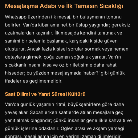
Mesajlaşma Adabı ve İlk Temasın Sıcaklığı
Whatsapp üzerinden ilk mesaj, bir buluşmanın tonunu
belirler. Van'da kibar ama net bir üslup yaygındır; gereksiz
uzatmalardan kaçınılır. İlk mesajda kendini tanıtmak ve
samimi bir selamla başlamak, karşıdaki kişide güven
oluşturur. Ancak fazla kişisel sorular sormak veya hemen
detaylara girmek, çoğu zaman soğukluk yaratır. Van'ın
sıcakkanlı insanı, kısa ve öz bir iletişimle daha rahat
hisseder; bu yüzden mesajlaşmada 'naber?' gibi günlük
ifadeler es geçilmemelidir.
Saat Dilimi ve Yanıt Süresi Kültürü
Van'da günlük yaşamın ritmi, büyükşehirlere göre daha
yavaş akar. Sabah erken saatlerde atılan mesajlara geç
yanıt almak olağandır; çünkü insanlar genellikle kahvaltı ve
günlük işlerine odaklanır. Öğlen arası ve akşam yemeği
sonrası, mesajlaşma için en verimli zaman dilimleridir.