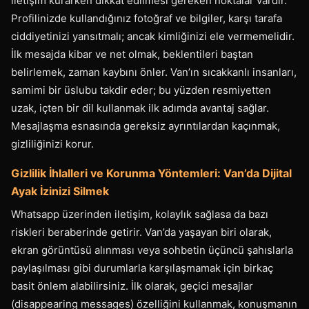
iletişim kurarken dikkat edilmesi gereken noktalar vardır.
Profilinizde kullandığınız fotoğraf ve bilgiler, karşı tarafa
ciddiyetinizi yansıtmalı; ancak kimliğinizi ele vermemelidir.
İlk mesajda kibar ve net olmak, beklentileri baştan
belirlemek, zaman kaybını önler. Van’ın sıcakkanlı insanları,
samimi bir üslubu takdir eder; bu yüzden resmiyetten
uzak, içten bir dil kullanmak ilk adımda avantaj sağlar.
Mesajlaşma esnasında gereksiz ayrıntılardan kaçınmak,
gizliliğinizi korur.
Gizlilik İhlalleri ve Korunma Yöntemleri: Van’da Dijital
Ayak İzinizi Silmek
Whatsapp üzerinden iletişim, kolaylık sağlasa da bazı
riskleri beraberinde getirir. Van’da yaşayan biri olarak,
ekran görüntüsü alınması veya sohbetin üçüncü şahıslarla
paylaşılması gibi durumlarla karşılaşmamak için birkaç
basit önlem alabilirsiniz. İlk olarak, geçici mesajlar
(disappearing messages) özelliğini kullanmak, konuşmanın