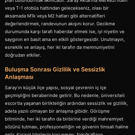
plan bulundurmak akıllıcadır. Saray Aktarma Merkezi’nden
veya T-1 otobüs hattından gelecekseniz, olası bir
aksamada M1k veya M2 hatları gibi alternatifleri
değerlendirmek, randevunun akışını korur. Gecikme
durumunda karşı tarafı haberdar etmek ise, iyi niyetin ve
saygının en basit ama en etkili göstergesidir. Unutmayın,
esneklik ve anlayış, her iki tarafın da memnuniyetini
doğrudan etkiler.
Buluşma Sonrası Gizlilik ve Sessizlik
Anlaşması
Saray’ın küçük ilçe yapısı, sosyal çevrenin iç içe
geçmişliğini beraberinde getirir. Bu nedenle, üniversiteli
escortla yaşanan birlikteliğin ardından sessizlik ve gizlilik,
adeta yazılı olmayan bir anlaşma gibidir. Görüşme
bitiminde, her iki tarafın da birbirine verdiği mahremiyet
sözünü tutması, profesyonelliğin ve güvenin timsali haline
gelir. Kişisel bilgilerin korunması, fotoğrafların