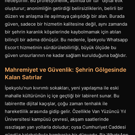
netleştirilir. Bu profesyonellik, aslında bir tür “dijital etik”
oluşturur; anonimliğin getirdiği belirsizliklerin, belirli bir
düzen ve anlaşma ile aşılmaya çalışıldığı bir alan. Burada
güven, sadece bir hizmetin kalitesine değil, aynı zamanda
bir şehrin karanlık köşelerinde kaybolmamak için atılan
bilinçli bir adıma dönüşür. Bu nedenle, İpekyolu Whatsapp
Escort hizmetinin sürdürülebilirliği, büyük ölçüde bu
güven unsurlarının ne kadar sağlam kurulduğuna bağlıdır.
Mahremiyet ve Güvenlik: Şehrin Gölgesinde
Kalan Satırlar
İpekyolu’nun kıvrımlı sokakları, yeni yapılaşma ile eski
mahalle kültürünün iç içe geçtiği bir labirent sunar. Bu
labirentte dijital kaçışlar, çoğu zaman tenhalık ile
hareketlilik arasında gidip gelir. Özellikle Van Yüzüncü Yıl
Üniversitesi kampüsü çevresi, akşam saatlerinde
ıssızlaşan yan yollarla doludur; oysa Cumhuriyet Caddesi
gündüz kalabalığıyla bambaşka bir dünyadır. Bir WhatsApp