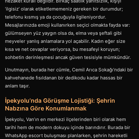
nezaket kuralı değildir. Birkaç saatlik yanıtsızlık, kişiyi
‘ilgisiz’ olarak etiketlememeniz gereken bir durumdur;
telefonu kısmış ya da çocuğuyla ilgileniyordur.
Mesajlarınızda emoji kullanırken seçici olmakta fayda var:
gülümseyen yüz yaygın olsa da, elma veya şeftali gibi
meyveler yanlış anlamalara yol açabilir. Kadın eğer size
kısa ve net cevaplar veriyorsa, bu mesafeyi koruyun;
sohbetin derinleşmesi ancak güven tesisiyle mümkündür.
Unutmayın, burada her cümle, Cemil Arıca Sokağı’ndaki bir
kahvehanede fısıldanan bir dedikodu kadar hassas bir
anlam taşır.
İpekyolu’nda Görüşme Lojistiği: Şehrin
Nabzına Göre Konumlanmak
İpekyolu, Van’ın en merkezi ilçelerinden biri olarak hem
tarihi hem de modern dokuyu içinde barındırır. Burada bir
WhatsApp escort buluşması planlarken, şehrin hareketli