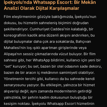
İpekyolu'nda Whatsapp Escort: Bir Mekân
Analizi Olarak Dijital Karşılaşmalar
Film eleştirmeninin gözüyle baktığımızda, İpekyolu’nun
dokusu, bu hizmetin sahneleniş biçimini doğrudan
şekillendiriyor. Cumhuriyet Caddesi’nin kalabalığı, bir
koreografinin kaotik ama düzenli akışını andırırken, bu
dijital buluşmalar daha çok ara sokaklarda, Bahçıvan
Mahallesi’nin loş ışıklı apartman girişlerinde veya
Alipaşa’nın sessiz çıkmazlarında vücut buluyor. Bir film
sahnesi gibi, her WhatsApp bildirimi, kullanıcı için yeni bir
“set” kuruyor; bu set, bazen bir otel odasının sade dekoru,
bazen de bir aracın iç mekânının samimiyeti olabiliyor.
Yönetmenin tercihi gibi, kullanıcı da bu sahnede kendi
senaryosunu yazıyor. Bu etkileşim, yalnızca bir hizmet
alışverişi değil; aynı zamanda modernitenin getirdiği
yalnızlıkla, bir şehrin kadim dokusunun buluştuğu bir
kesişim noktası. İpekyolu Whatsapp Escort hizmetinin