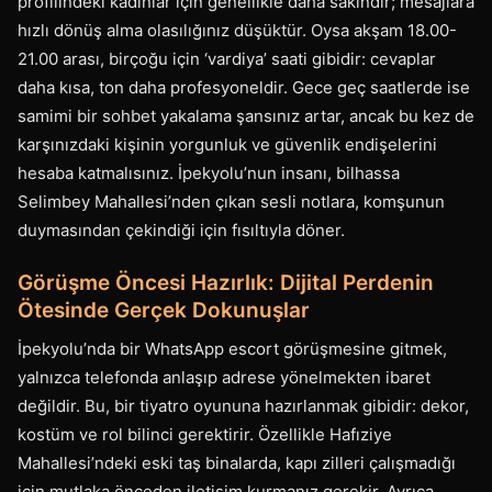
profilindeki kadınlar için genellikle daha sakindir; mesajlara
hızlı dönüş alma olasılığınız düşüktür. Oysa akşam 18.00-
21.00 arası, birçoğu için ‘vardiya’ saati gibidir: cevaplar
daha kısa, ton daha profesyoneldir. Gece geç saatlerde ise
samimi bir sohbet yakalama şansınız artar, ancak bu kez de
karşınızdaki kişinin yorgunluk ve güvenlik endişelerini
hesaba katmalısınız. İpekyolu’nun insanı, bilhassa
Selimbey Mahallesi’nden çıkan sesli notlara, komşunun
duymasından çekindiği için fısıltıyla döner.
Görüşme Öncesi Hazırlık: Dijital Perdenin
Ötesinde Gerçek Dokunuşlar
İpekyolu’nda bir WhatsApp escort görüşmesine gitmek,
yalnızca telefonda anlaşıp adrese yönelmekten ibaret
değildir. Bu, bir tiyatro oyununa hazırlanmak gibidir: dekor,
kostüm ve rol bilinci gerektirir. Özellikle Hafıziye
Mahallesi’ndeki eski taş binalarda, kapı zilleri çalışmadığı
için mutlaka önceden iletişim kurmanız gerekir. Ayrıca,