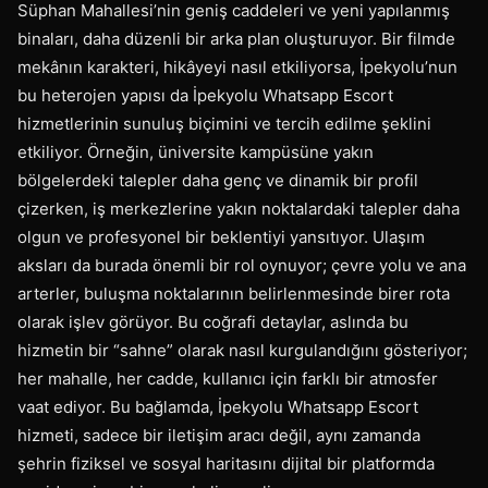
Süphan Mahallesi’nin geniş caddeleri ve yeni yapılanmış
binaları, daha düzenli bir arka plan oluşturuyor. Bir filmde
mekânın karakteri, hikâyeyi nasıl etkiliyorsa, İpekyolu’nun
bu heterojen yapısı da İpekyolu Whatsapp Escort
hizmetlerinin sunuluş biçimini ve tercih edilme şeklini
etkiliyor. Örneğin, üniversite kampüsüne yakın
bölgelerdeki talepler daha genç ve dinamik bir profil
çizerken, iş merkezlerine yakın noktalardaki talepler daha
olgun ve profesyonel bir beklentiyi yansıtıyor. Ulaşım
aksları da burada önemli bir rol oynuyor; çevre yolu ve ana
arterler, buluşma noktalarının belirlenmesinde birer rota
olarak işlev görüyor. Bu coğrafi detaylar, aslında bu
hizmetin bir “sahne” olarak nasıl kurgulandığını gösteriyor;
her mahalle, her cadde, kullanıcı için farklı bir atmosfer
vaat ediyor. Bu bağlamda, İpekyolu Whatsapp Escort
hizmeti, sadece bir iletişim aracı değil, aynı zamanda
şehrin fiziksel ve sosyal haritasını dijital bir platformda