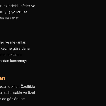
erkezindeki kafeler ve
ürüyüş yolları ise
fın da rahat
ller ve mekanlar,
erkezine göre daha
uşma noktasını
lardan kaçınmayı
arı
dan etkiler. Özellikle
ar, daha sakin ve özel
ar da göz önüne