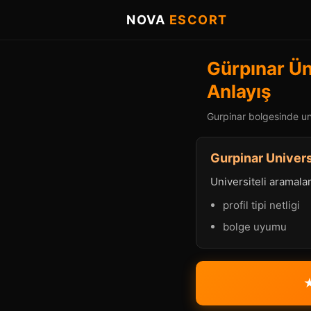
NOVA
ESCORT
Gürpınar Üni
Anlayış
Gurpinar bolgesinde uni
Gurpinar Universi
Universiteli aramalard
profil tipi netligi
bolge uyumu
★