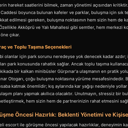
rin hareket saatlerini bilmek, zaman yönetimi açısından kritiktir.
Caddesi boyunca bulunan kafeler ve parklar, buluşma için sık te
ikkat edilmesi gereken, buluşma noktasının hem sizin hem de karş
r. Özellikle Akköprü ve Yalı Mahallesi gibi semtler, hem merkezi
 öne çıkar.
raç ve Toplu Taşıma Seçenekleri
bi olanlar için park sorunu neredeyse yok denecek kadar azdır; 
ları park konusunda rahatlık sağlar. Ancak toplu taşıma kullanac
ikada bir kalkan minibüsler Gürpınar'a ulaşmanın en pratik yolu
ınar Otogarı, çoğu buluşma noktasına yürüme mesafesindedir.
esaba katmak önemlidir; kış aylarında kar yağışı nedeniyle yollar 
 ulaşım planı yapmak akıllıca olacaktır. Unutmayın, stressiz bir b
etleştirmek, hem sizin hem de partnerinizin rahat etmesini sağl
şme Öncesi Hazırlık: Beklenti Yönetimi ve Kişise
eli escort ile görüşme öncesi yapılacak hazırlıklar, deneyimin ka