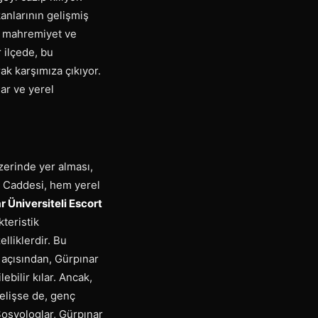
kanlarının gelişmiş
de mahremiyet ve
 ilçede, bu
rak karşımıza çıkıyor.
lar ve yerel
üzerinde yer alması,
et Caddesi, hem yerel
r Üniversiteli Escort
kteristik
elliklerdir. Bu
m açısından, Gürpınar
ebilir kılar. Ancak,
elişse de, genç
Sosyologlar, Gürpınar