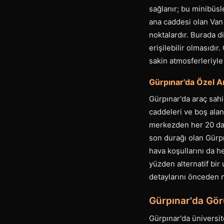
sağlanır; bu minibüsle
ana caddesi olan Van 
noktalardır. Burada d
erişilebilir olmasıdı
sakin atmosferleriyle
Gürpınar'da Özel A
Gürpınar'da araç sahi
caddeleri ve boş alan
merkezden her 20 dak
son durağı olan Gürp
hava koşullarını da h
yüzden alternatif bir
detaylarını önceden n
Gürpınar'da Görü
Gürpınar'da üniversit