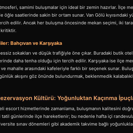
tmosferi, samimi buluşmalar için ideal bir zemin hazırlar. İlçe m
le öğle saatlerinde sakin bir ortam sunar. Van Gölü kıyısındaki y
tercih edilir. Ancak her buluşma öncesinde mekan seçimi, iki tara
ritiktir.
ler: Bahçıvan ve Karşıyaka
essiz sokakları ve düşük trafiğiyle öne çıkar. Buradaki butik ote
erinde daha tenha olduğu için tercih edilir. Karşıyaka ise ilçe m
rı ve mahalle arasındaki kafeleriyle farklı bir seçenek sunar. Bul
 günlük akışını göz önünde bulundurmak, beklenmedik kalabalık
zervasyon Kültürü: Yoğunluktan Kaçınma İpuçl
eli escort hizmetlerinde zamanlama, buluşmanın kalitesini doğru
 tatil günlerinde ilçe hareketlenir; bu nedenle hafta içi randevul
Üniversite sınav dönemleri gibi akademik takvime bağlı yoğunlukl