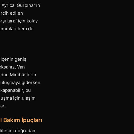
 Ayrıca, Gürpınar'ın
rcih edilen
ı taraf için kolay
 konumları hem de
ilçenin geniş
aksanız, Van
dur. Minibüslerin
 Buluşmaya giderken
kapanabilir, bu
uluşma için ulaşım
ar.
l Bakım İpuçları
litesini doğrudan