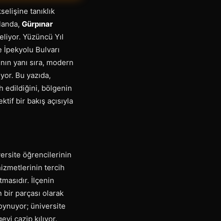
selişine tanıklık
alanda,
Gürpınar
eliyor. Yüzüncü Yıl
e İpekyolu Bulvarı
ının yanı sıra, modern
ıyor. Bu yazıda,
 edildiğini, bölgenin
ktif bir bakış açısıyla
ersite öğrencilerinin
izmetlerinin tercih
tmasıdır. İlçenin
 bir parçası olarak
oynuyor; üniversite
eyi cazip kılıyor.