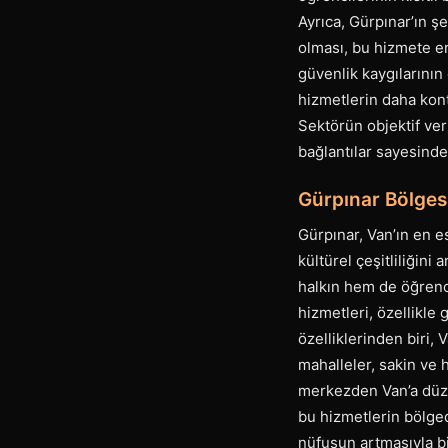
Ayrıca, Gürpınar’ın ş
olması, bu hizmete er
güvenlik kaygılarının
hizmetlerin daha kontr
Sektörün objektif ver
bağlantılar sayesinde
Gürpınar Bölgesi
Gürpınar, Van’ın en es
kültürel çeşitliliğini
halkın hem de öğrenc
hizmetleri, özellikle
özelliklerinden biri, 
mahalleler, sakin ve 
merkezden Van’a düzenl
bu hizmetlerin bölged
nüfusun artmasıyla bi