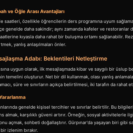
ah ve Öğle Arası Avantajları
e saatleri, özellikle öğrencilerin ders programına uyum sağlama
lçe genelde daha sakindir; aynı zamanda kafeler ve restoranlar d
atlerine kıyasla daha rahat bir buluşma ortamı sağlanabilir. R
irtmek, yanlış anlaşılmaları önler.
esajlaşma Adabı: Beklentileri Netleştirme
ısına uygun olarak, ilk mesajlaşmada kibar ve saygılı bir üslup
nin temelini oluşturur. Net bir dil kullanmak, olası yanlış anlamalar
cı, süre ve sınırların açıkça belirtilmesi, iki tarafın da rahat e
n Yararlanma
nlarında genelde kişisel tercihler ve sınırlar belirtilir. Bu bilgil
 almak, karşılıklı güveni artırır. Örneğin, sosyal aktivitelerle ilg
onu açmak, sohbeti doğallaştırır. Gürpınar'da yaşayan biri gibi s
bir izlenim bırakır.