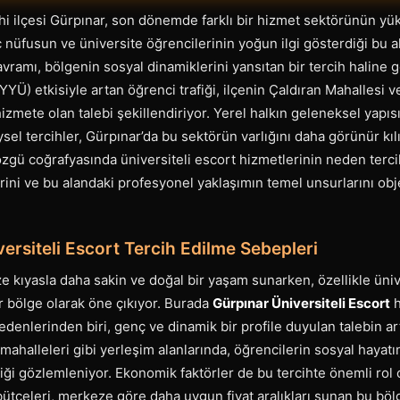
ihi ilçesi Gürpınar, son dönemde farklı bir hizmet sektörünün yük
ç nüfusun ve üniversite öğrencilerinin yoğun ilgi gösterdiği bu 
vramı, bölgenin sosyal dinamiklerini yansıtan bir tercih haline g
YYÜ) etkisiyle artan öğrenci trafiği, ilçenin Çaldıran Mahallesi v
hizmete olan talebi şekillendiriyor. Yerel halkın geleneksel yapıs
ysel tercihler, Gürpınar’da bu sektörün varlığını daha görünür kıl
zgü coğrafyasında üniversiteli escort hizmetlerinin neden tercih
erini ve bu alandaki profesyonel yaklaşımın temel unsurlarını obje
ersiteli Escort Tercih Edilme Sebepleri
 kıyasla daha sakin ve doğal bir yaşam sunarken, özellikle üniv
r bölge olarak öne çıkıyor. Burada
Gürpınar Üniversiteli Escort
h
edenlerinden biri, genç ve dinamik bir profile duyulan talebin ar
mahalleleri gibi yerleşim alanlarında, öğrencilerin sosyal hayatın
ği gözlemleniyor. Ekonomik faktörler de bu tercihte önemli rol 
 bütçeleri, merkeze göre daha uygun fiyat aralıkları sunan bu bölg