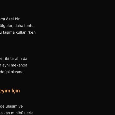
rşı özel bir
bölgeler, daha tenha
lu taşıma kullanırken
 iki tarafın da
ün aynı mekanda
doğal akışına
eyim İçin
inde ulaşım ve
kalkan minibüslerle