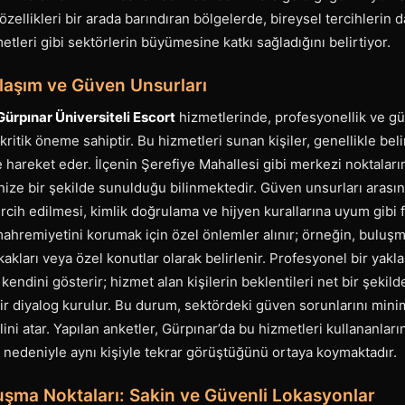
 özellikleri bir arada barındıran bölgelerde, bireysel tercihlerin 
tleri gibi sektörlerin büyümesine katkı sağladığını belirtiyor.
laşım ve Güven Unsurları
Gürpınar Üniversiteli Escort
hizmetlerinde, profesyonellik ve g
 kritik öneme sahiptir. Bu hizmetleri sunan kişiler, genellikle belir
 hareket eder. İlçenin Şerefiye Mahallesi gibi merkezi noktaları
ize bir şekilde sunulduğu bilinmektedir. Güven unsurları arası
ercih edilmesi, kimlik doğrulama ve hijyen kurallarına uyum gibi fa
mahremiyetini korumak için özel önlemler alınır; örneğin, buluşm
kakları veya özel konutlar olarak belirlenir. Profesyonel bir yak
kendini gösterir; hizmet alan kişilerin beklentileri net bir şekilde 
ir diyalog kurulur. Bu durum, sektördeki güven sorunlarını min
elini atar. Yapılan anketler, Gürpınar’da bu hizmetleri kullananları
 nedeniyle aynı kişiyle tekrar görüştüğünü ortaya koymaktadır.
uşma Noktaları: Sakin ve Güvenli Lokasyonlar