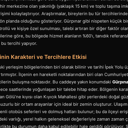
ehir merkezine olan yakınlığı (yaklaşık 15 km) ve toplu taşıma im
işimi kolaylaştırıyor. Araştırmalar, bireylerin bu tür tercihlerin
 ön planda olduğunu gösteriyor. Gürpınar gibi nispeten küçük bir
ollü ve kişiye özel sunulması, talebi artıran bir diğer faktör ola
ilerine göre, bu bölgede hizmet alanların %60’ı, tanıdık referans
 bu tercihi yapıyor.
nin Karakteri ve Tercihlere Etkisi
ki yerleşim bölgelerinden biri olarak bilinir ve tarihi İpek Yolu 
 artırmıştır. İlçenin en hareketli noktalarından biri olan Cumhuriy
ilerin buluşma noktasıdır. Bu caddeye yakın konumdaki
Gürpına
 gece saatlerinde yoğunlaşan bir talebe hitap eder. Bölgenin kara
Van Gölü’ne kıyısı olan Kıyıcık Mahallesi gibi yerlerdeki doğal güz
huzurlu bir ortam arayanlar için ideal bir zemin oluşturur. Ulaşı
i otobüs seferleri ve dolmuş hatları bulunur; bu da ilçeyi erişil
eki varlığı, yerel halkın geleneksel değerleriyle zaman zaman ç
rlikte bu durumun daha kabul edilebilir hale geldiği görülüyor. 