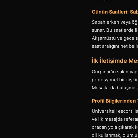
Günün Saatleri: Sab
Sabah erken veya öğl
sunar. Bu saatlerde i
Akşamüstü ve gece sa
saat aralığını net bel
İlk İletişimde M
Gürpınar'ın sakin yap
profesyonel bir ilişki
Mesajlarda buluşma ama
Profil Bilgilerinde
Üniversiteli escort ila
ve ilk mesajda referans
oradan yola çıkarak k
dil kullanmak, olumlu 