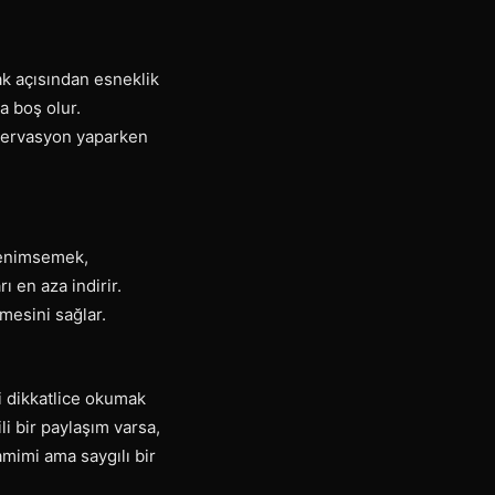
k açısından esneklik
a boş olur.
ezervasyon yaparken
 benimsemek,
ı en aza indirir.
tmesini sağlar.
eri dikkatlice okumak
ili bir paylaşım varsa,
amimi ama saygılı bir