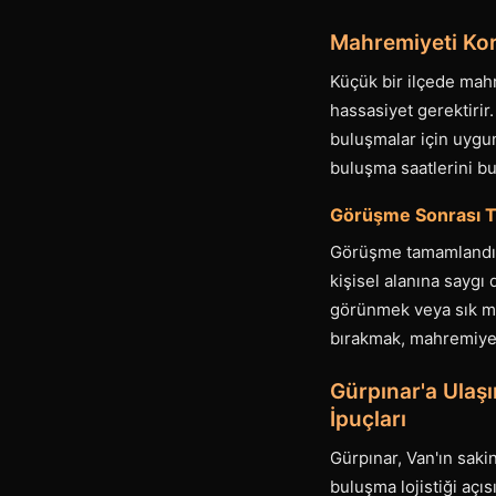
Mahremiyeti Kor
Küçük bir ilçede mahr
hassasiyet gerektirir
buluşmalar için uygun
buluşma saatlerini b
Görüşme Sonrası Te
Görüşme tamamlandıkt
kişisel alanına saygı
görünmek veya sık me
bırakmak, mahremiyet
Gürpınar'a Ulaşı
İpuçları
Gürpınar, Van'ın sakin
buluşma lojistiği açı