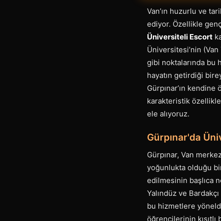
Van’ın huzurlu ve tar
ediyor. Özellikle gen
Üniversiteli Escort
ka
Üniversitesi’nin (Van 
gibi noktalarında bu 
hayatın getirdiği bire
Gürpınar’ın kendine ö
karakteristik özellikl
ele alıyoruz.
Gürpınar'da Üniv
Gürpınar, Van merkeze
yoğunlukta olduğu bi
edilmesinin başlıca n
Yalındüz ve Bardakçı 
bu hizmetlere yöneldi
öğrencilerinin kısıtlı