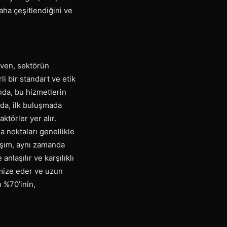
daha çeşitlendiğini ve
üven, sektörün
li bir standart ve etik
nda, bu hizmetlerin
nda, ilk buluşmada
ktörler yer alır.
a noktaları genellikle
laşım, aynı zamanda
anlaşılır ve karşılıklı
imize eder ve uzun
n %70’inin,