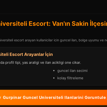
versiteli Escort: Van'ın Sakin İlçesi
versiteli escort arayan kullanicilar icin guncel ilan, bolge uyumu ve ne
teli Escort Arayanlar İçin
a profil tipi, yas araligi ve ilan acikligi one cikar.
guncel ilan secimi
kolay filtreleme
 Gurpinar Guncel Universiteli Ilanlarini Goruntule