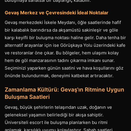
buluşmaya sanatsal bir başlangıç katabilir.
Gevaş Merkez ve Çevresindeki İdeal Noktalar
Gevaş merkezdeki İskele Meydanı, öğle saatlerinde hafif
bir kalabalık barındırsa da akşamüstü sakinleşir ve göle
karşı keyifli bir buluşma noktası haline gelir. Daha tenha bir
alternatif arayanlar için ise Görüşkaya Yolu üzerindeki kafe
ve restoranlar öne çıkar. Bu bölgeler, hem ulaşımı kolay
hem de göl manzarasının tadını çıkarma imkanı sunar.
Seçiminizi yaparken günün saatini ve hava koşullarını göz
önünde bulundurmak, deneyimi katbekat artıracaktır.
Zamanlama Kültürü: Gevaş'ın Ritmine Uygun
Buluşma Saatleri
Gevaş, büyük şehirlerin telaşından uzak, doğanın ve
geleneksel yaşamın belirlediği bir akışa sahiptir.
Üniversiteli escort ile buluşma planlarken bu ritmi
anlamak, karşılıklı uyumu kolaylaştırır. Sabah saatleri,