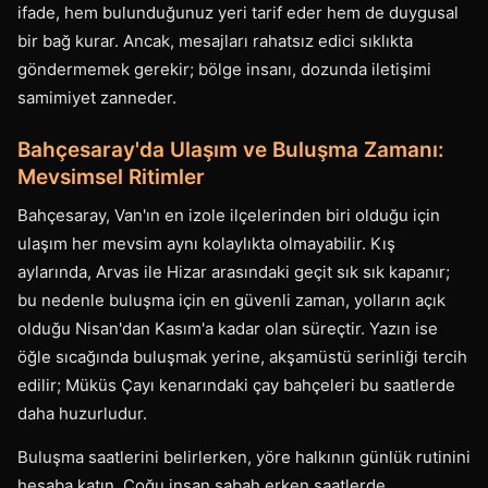
ifade, hem bulunduğunuz yeri tarif eder hem de duygusal
bir bağ kurar. Ancak, mesajları rahatsız edici sıklıkta
göndermemek gerekir; bölge insanı, dozunda iletişimi
samimiyet zanneder.
Bahçesaray'da Ulaşım ve Buluşma Zamanı:
Mevsimsel Ritimler
Bahçesaray, Van'ın en izole ilçelerinden biri olduğu için
ulaşım her mevsim aynı kolaylıkta olmayabilir. Kış
aylarında, Arvas ile Hizar arasındaki geçit sık sık kapanır;
bu nedenle buluşma için en güvenli zaman, yolların açık
olduğu Nisan'dan Kasım'a kadar olan süreçtir. Yazın ise
öğle sıcağında buluşmak yerine, akşamüstü serinliği tercih
edilir; Müküs Çayı kenarındaki çay bahçeleri bu saatlerde
daha huzurludur.
Buluşma saatlerini belirlerken, yöre halkının günlük rutinini
hesaba katın. Çoğu insan sabah erken saatlerde