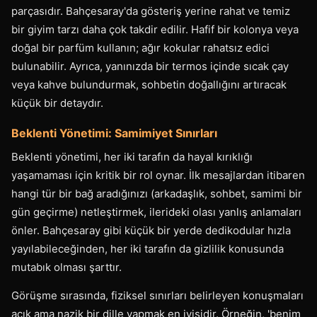
parçasıdır. Bahçesaray'da gösteriş yerine rahat ve temiz
bir giyim tarzı daha çok takdir edilir. Hafif bir kolonya veya
doğal bir parfüm kullanın; ağır kokular rahatsız edici
bulunabilir. Ayrıca, yanınızda bir termos içinde sıcak çay
veya kahve bulundurmak, sohbetin doğallığını artıracak
küçük bir detaydır.
Beklenti Yönetimi: Samimiyet Sınırları
Beklenti yönetimi, her iki tarafın da hayal kırıklığı
yaşamaması için kritik bir rol oynar. İlk mesajlardan itibaren
hangi tür bir bağ aradığınızı (arkadaşlık, sohbet, samimi bir
gün geçirme) netleştirmek, ilerideki olası yanlış anlamaları
önler. Bahçesaray gibi küçük bir yerde dedikodular hızla
yayılabileceğinden, her iki tarafın da gizlilik konusunda
mutabık olması şarttır.
Görüşme sırasında, fiziksel sınırları belirleyen konuşmaları
açık ama nazik bir dille yapmak en iyisidir. Örneğin, 'benim