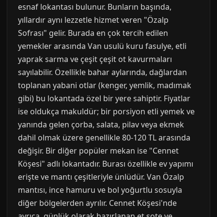
esnaf lokantası bulunur. Bunların başında,
yıllardır aynı lezzetle hizmet veren "Özalp
Sofrası" gelir. Burada en çok tercih edilen
yemekler arasında Van usulü kuru fasulye, etli
yaprak sarma ve çeşit çeşit ot kavurmaları
sayılabilir. Özellikle bahar aylarında, dağlardan
toplanan yabani otlar (kenger, yemlik, madımak
gibi) bu lokantada özel bir yere sahiptir. Fiyatlar
ise oldukça makuldür; bir porsiyon etli yemek ve
yanında gelen çorba, salata, pilav veya ekmek
dahil olmak üzere genellikle 80-120 TL arasında
değişir. Bir diğer popüler mekan ise "Cennet
Köşesi" adlı lokantadır. Burası özellikle ev yapımı
erişte ve mantı çeşitleriyle ünlüdür. Van Özalp
mantısı, ince hamuru ve bol yoğurtlu sosuyla
diğer bölgelerden ayrılır. Cennet Köşesi'nde
ayrıca, günlük olarak hazırlanan et sote ve