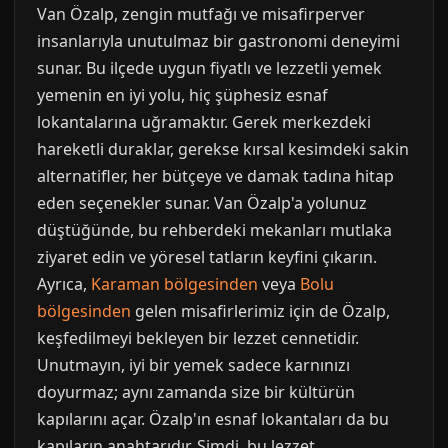
Van Özalp, zengin mutfağı ve misafirperver
insanlarıyla unutulmaz bir gastronomi deneyimi
sunar. Bu ilçede uygun fiyatlı ve lezzetli yemek
yemenin en iyi yolu, hiç şüphesiz esnaf
lokantalarına uğramaktır. Gerek merkezdeki
hareketli duraklar, gerekse kırsal kesimdeki sakin
alternatifler, her bütçeye ve damak tadına hitap
eden seçenekler sunar. Van Özalp'a yolunuz
düştüğünde, bu rehberdeki mekanları mutlaka
ziyaret edin ve yöresel tatların keyfini çıkarın.
Ayrıca,
Karaman bölgesinden
veya
Bolu
bölgesinden
gelen misafirlerimiz için de Özalp,
keşfedilmeyi bekleyen bir lezzet cennetidir.
Unutmayın, iyi bir yemek sadece karnınızı
doyurmaz; aynı zamanda size bir kültürün
kapılarını açar. Özalp'ın esnaf lokantaları da bu
kapıların anahtarıdır. Şimdi, bu lezzet