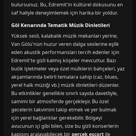
bulursunuz. Bu, Edremit'in kültürel dokusunu en
saf haliyle deneyimlemek için harika bir yoldur.
Göl Kenarında Tematik Müzik Dinletileri
Yüksek sesli, kalabalık müzik mekanları yerine,
Van Gölü'nün huzur veren dalga seslerine eşlik
eden akustik performansları tercih edenler için
Edremit'te gizli kalmış köşeler mevcuttur. Bazı
butik işletmeler veya özel mülklerin bahçeleri, yaz
akşamlarında belirli temalara sahip (caz, blues,
yerel halk müziği vb.) müzik dinletileri düzenler.
Bu etkinlikler genellikle sınırlı sayıda davetliyle,
samimi bir atmosferde gerçekleşir. Bu özel
gecelerin takvimini takip etmek ve yer bulmak
için yerel bağlantılar gerekebilir. Bölgeyi
avucunun içi gibi bilen, size bu gizli konserlerin
kapısını aralayabilecek bir
gerçek escort
ile