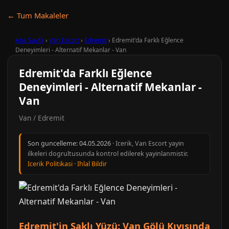
← Tum Makaleler
Ana Sayfa
›
Van Escort
›
Edremit
›
Edremit'da Farklı Eğlence
Deneyimleri - Alternatif Mekanlar - Van
Edremit'da Farklı Eğlence
Deneyimleri - Alternatif Mekanlar -
Van
Van / Edremit
Son guncelleme:
04.05.2026
· Icerik, Van Escort yayin
ilkeleri dogrultusunda kontrol edilerek yayinlanmistir.
Icerik Politikasi
·
Ihlal Bildir
Edremit'in Saklı Yüzü: Van Gölü Kıyısında