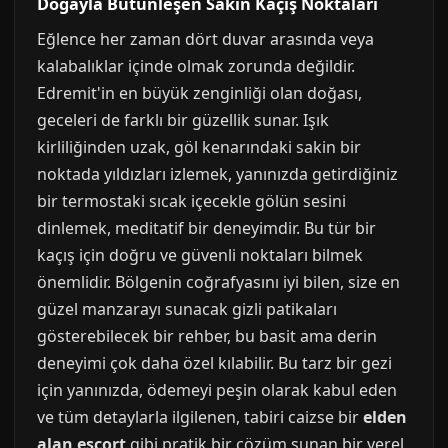
Doğayla Bütünleşen Sakin Kaçış Noktaları
Eğlence her zaman dört duvar arasında veya
kalabalıklar içinde olmak zorunda değildir.
Edremit'in en büyük zenginliği olan doğası,
geceleri de farklı bir güzellik sunar. Işık
kirliliğinden uzak, göl kenarındaki sakin bir
noktada yıldızları izlemek, yanınızda getirdiğiniz
bir termostaki sıcak içecekle gölün sesini
dinlemek, meditatif bir deneyimdir. Bu tür bir
kaçış için doğru ve güvenli noktaları bilmek
önemlidir. Bölgenin coğrafyasını iyi bilen, size en
güzel manzarayı sunacak gizli patikaları
gösterebilecek bir rehber, bu basit ama derin
deneyimi çok daha özel kılabilir. Bu tarz bir gezi
için yanınızda, ödemeyi peşin olarak kabul eden
ve tüm detaylarla ilgilenen, tabiri caizse bir
elden
alan escort
gibi pratik bir çözüm sunan bir yerel