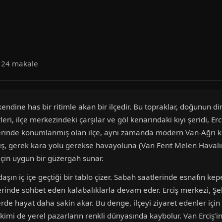
a 24 makale
endine has bir ritimle akan bir ilçedir. Bu topraklar, doğunun ding
rleri, ilçe merkezindeki çarşılar ve göl kenarındaki kıyı şeridi, E
üzerinde konumlanmış olan ilçe, aynı zamanda modern Van-Ağrı k
rciş, gerek kara yolu gerekse havayoluna (Van Ferit Melen Havali
için uygun bir güzergah sunar.
aşın iç içe geçtiği bir tablo çizer. Sabah saatlerinde esnafın ke
inde sohbet eden kalabalıklarla devam eder. Erciş merkezi, Şehi
rde hayat daha sakin akar. Bu denge, ilçeyi ziyaret edenler için 
kimi de yerel pazarların renkli dünyasında kaybolur. Van Erciş’in k