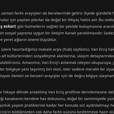
n zaman farklı arayışları da beraberinde getirir. Ilçede gündelik
lar için yapılan planlar da doğal bir ihtiyaç halini alır. Bu no
iş eskort
gibi hizmetlerin sağlıklı bir şekilde buluşmasına aracı
n sosyal yapısına uygun bir iletişim kanalı yaratılmasıdır. Sade
e yerel ağların önemi büyüktür.
k üzere hazırladığımız makale arşiv (hub) sayfamız, Van Erciş h
nin alt kültürlerinden sosyalleşme alanlarına, ulaşım detaylarınd
labilirsiniz. Amacımız, Van Erciş’i anlamak isteyen okuyucuya, 
r bölgeye yeni taşınmış biri olun, ister sadece meraklı bir ziyaret
 bayan ilanlari
ve benzeri arayışlar için de doğru bilgiye ulaşma
r hikaye dilinde anlatılmış Van Erciş profiline derinlemesine dal
ği kasabanın kendine has dokusunu, doğal bir samimiyetle yüzü
lük yaşam pratiklerine kadar her konuda sizi aydınlatmayı hed
Erciş’in bildiğinizden çok daha farklı yüzünü keşfetmeye hazır ol