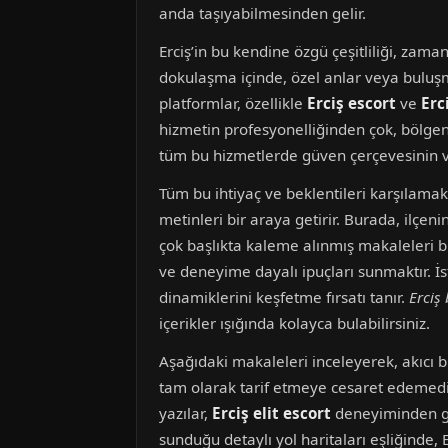
anda taşıyabilmesinden gelir.
Erciş’in bu kendine özgü çeşitliliği, zama
dokulaşma içinde, özel anlar veya buluşma
platformlar, özellikle
Erciş escort
ve
Erc
hizmetin profesyonelliğinden çok, bölgeni
tüm bu hizmetlerde güven çerçevesinin v
Tüm bu ihtiyaç ve beklentileri karşılama
metinleri bir araya getirir. Burada, ilçe
çok başlıkta kaleme alınmış makaleleri bu
ve deneyime dayalı ipuçları sunmaktır. İste
dinamiklerini keşfetme fırsatı tanır.
Erciş
içerikler ışığında kolayca bulabilirsiniz.
Aşağıdaki makaleleri inceleyerek, akıcı bi
tam olarak tarif etmeye cesaret edemedi
yazılar,
Erciş elit escort
deneyiminden gün
sunduğu detaylı yol haritaları eşliğinde, 