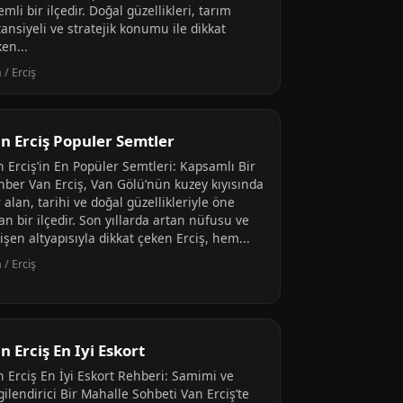
mli bir ilçedir. Doğal güzellikleri, tarım
ansiyeli ve stratejik konumu ile dikkat
en...
 / Erciş
n Erciş Populer Semtler
n Erciş’in En Popüler Semtleri: Kapsamlı Bir
hber Van Erciş, Van Gölü’nün kuzey kıyısında
 alan, tarihi ve doğal güzellikleriyle öne
an bir ilçedir. Son yıllarda artan nüfusu ve
işen altyapısıyla dikkat çeken Erciş, hem...
 / Erciş
n Erciş En Iyi Eskort
n Erciş En İyi Eskort Rehberi: Samimi ve
gilendirici Bir Mahalle Sohbeti Van Erciş’te