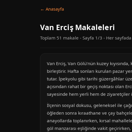
← Anasayfa
Van Erciş Makaleleri
Toplam 51 makale - Sayfa 1/3 - Her sayfad
Van Erciş, Van Gölü’nün kuzey kıyısında, k
birleştirir. Hafta sonları kurulan pazar ye
tutar. İpekyolu gibi tarihi güzergâhlar 
açısından rahat bir geçiş noktası olan E
sayesinde hem yerli hem de ziyaretçiler 
İlçenin sosyal dokusu, geleneksel ile çağd
öğleden sonra kıraathane ve çay bahçeler
anayollarda toplanırken, kırsal mahallele
göl manzarası eşliğinde vakit geçirirken, 