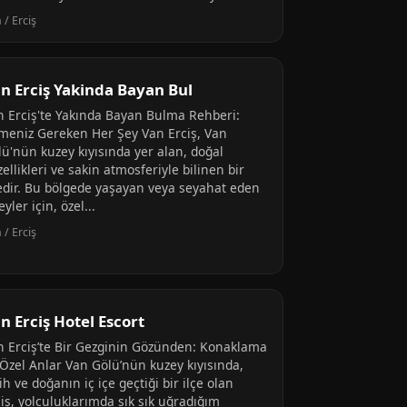
 / Erciş
n Erciş Yakinda Bayan Bul
n Erciş'te Yakında Bayan Bulma Rehberi:
lmeniz Gereken Her Şey Van Erciş, Van
lü'nün kuzey kıyısında yer alan, doğal
ellikleri ve sakin atmosferiyle bilinen bir
çedir. Bu bölgede yaşayan veya seyahat eden
eyler için, özel...
 / Erciş
n Erciş Hotel Escort
n Erciş’te Bir Gezginin Gözünden: Konaklama
 Özel Anlar Van Gölü’nün kuzey kıyısında,
ih ve doğanın iç içe geçtiği bir ilçe olan
iş, yolculuklarımda sık sık uğradığım