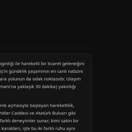
inliği ile hareketli bir ticaret geleneğini
rciş’in gündelik yaşamının en canlı nabzını
ara yolunun da odak noktasıdır. Ulaşım
manı’na yaklaşık 30 dakika) yakınlığı
penk açmasıyla başlayan hareketlilik,
tler Caddesi ve Atatürk Bulvarı gibi
farklı deneyimler sunar; kimi sakin bir
arakteri, işte bu iki farklı ruhu aynı