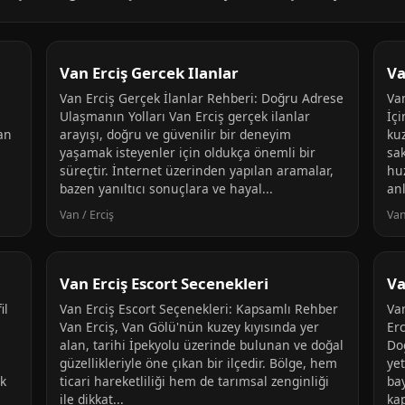
Van Erciş Gercek Ilanlar
Va
Van Erciş Gerçek İlanlar Rehberi: Doğru Adrese
Va
Ulaşmanın Yolları Van Erciş gerçek ilanlar
İç
kan
arayışı, doğru ve güvenilir bir deneyim
kuz
yaşamak isteyenler için oldukça önemli bir
sak
süreçtir. İnternet üzerinden yapılan aramalar,
hu
bazen yanıltıcı sonuçlara ve hayal...
anl
Van / Erciş
Van
Van Erciş Escort Secenekleri
Va
il
Van Erciş Escort Seçenekleri: Kapsamlı Rehber
Va
Van Erciş, Van Gölü'nün kuzey kıyısında yer
Erc
alan, tarihi İpekyolu üzerinde bulunan ve doğal
Do
güzellikleriyle öne çıkan bir ilçedir. Bölge, hem
ye
ek
ticari hareketliliği hem de tarımsal zenginliği
ba
ile dikkat...
kap