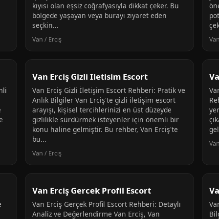
n
kıyısı olan eşsiz coğrafyasıyla dikkat çeker. Bu
öne
bölgede yaşayan veya burayı ziyaret eden
pot
seçkin...
çek
Van / Erciş
Van
Van Erciş Gizli Iletisim Escort
Va
mli
Van Erciş Gizli İletişim Escort Rehberi: Pratik ve
Va
Anlık Bilgiler Van Erciş'te gizli iletişim escort
Re
e
arayışı, kişisel tercihlerinizi en üst düzeyde
yer
e
gizlilikle sürdürmek isteyenler için önemli bir
çık
konu haline gelmiştir. Bu rehber, Van Erciş'te
gel
bu...
Van
Van / Erciş
Van Erciş Gercek Profil Escort
Va
e
Van Erciş Gerçek Profil Escort Rehberi: Detaylı
Va
Analiz ve Değerlendirme Van Erciş, Van
Bil