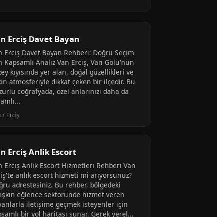
n Erciş Davet Bayan
n Erciş Davet Bayan Rehberi: Doğru Seçim
in Kapsamlı Analiz Van Erciş, Van Gölü'nün
ey kıyısında yer alan, doğal güzellikleri ve
in atmosferiyle dikkat çeken bir ilçedir. Bu
zurlu coğrafyada, özel anlarınızı daha da
amlı...
 / Erciş
n Erciş Anlik Escort
n Erciş Anlık Escort Hizmetleri Rehberi Van
iş'te anlık escort hizmeti mi arıyorsunuz?
ğru adrestesiniz. Bu rehber, bölgedeki
tişkin eğlence sektöründe hizmet veren
yanlarla iletişime geçmek isteyenler için
samlı bir yol haritası sunar. Gerek yerel...