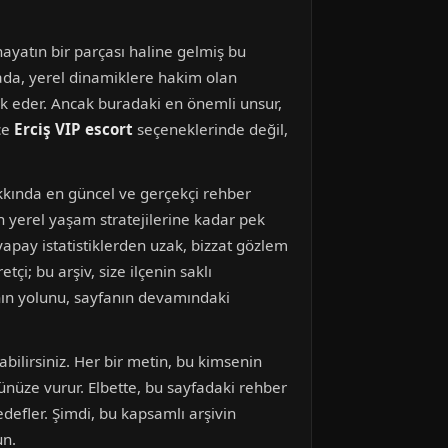
 hayatın bir parçası haline gelmiş bu
ktada, yerel dinamiklere hakim olan
lık eder. Ancak buradaki en önemli unsur,
ce
Erciş VIP escort
seçeneklerinde değil,
akkında en güncel ve gerçekçi rehber
an yerel yaşam stratejilerine kadar pek
yapay istatistiklerden uzak, bizzat gözlem
çi; bu arşiv, size ilçenin saklı
nın yolunu, sayfanın devamındaki
abilirsiniz. Her bir metin, bu kimsenin
nüze vurur. Elbette, bu sayfadaki rehber
efler. Şimdi, bu kapsamlı arşivin
un.