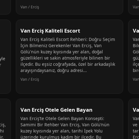
Van / Erciş
Van
Van Erciş Kaliteli Escort
Va
Van Erciş Kaliteli Escort Rehberi: Doğru Seçim
Va
İçin Bilmeniz Gerekenler Van Erciş, Van
Bi
Gölü'nün kuzey kıyısında yer alan, doğal
Gö
güzellikleri ve sakin atmosferiyle bilinen bir
güz
yle
ilçedir. Bu eşsiz coğrafyada, özel bir arkadaşlık
il
r
arayışındaysanız, doğru adresi...
bir
Van / Erciş
Van
Van Erciş Otele Gelen Bayan
Va
Van Erciş’te Otele Gelen Bayan Konsepti:
Va
iş,
Samimi Bir Rehber Van Erciş, Van Gölü’nün
ve
hi
kuzey kıyısında yer alan, tarihi İpek Yolu
tar
r.
üzerinde kurulmuş kadim bir ilçedir. Bu
Erc