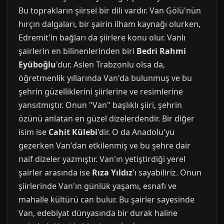
Bu toprakların şiirsel bir dili vardır. Van Gölü'nün
hırçın dalgaları, bir şairin ilham kaynağı olurken,
Edremit'in bağları da şiirlere konu olur. Vanlı
şairlerin en bilinenlerinden biri
Bedri Rahmi
Eyüboğlu
'dur. Aslen Trabzonlu olsa da,
öğretmenlik yıllarında Van'da bulunmuş ve bu
şehrin güzelliklerini şiirlerine ve resimlerine
yansıtmıştır. Onun "Van" başlıklı şiiri, şehrin
özünü anlatan en güzel dizelerdendir. Bir diğer
isim ise
Cahit Külebi
'dir. O da Anadolu'yu
gezerken Van'dan etkilenmiş ve bu şehre dair
naif dizeler yazmıştır. Van'ın yetiştirdiği yerel
şairler arasında ise
Rıza Yıldız
'ı sayabiliriz. Onun
şiirlerinde Van'ın günlük yaşamı, esnafı ve
mahalle kültürü can bulur. Bu şairler sayesinde
Van, edebiyat dünyasında bir durak haline