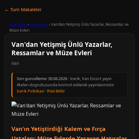
← Tum Makaleler
Ana Sayfa
›
Van Escort
›
Van'dan Yetişmiş Ünlü Yazarlar, Ressamlar ve
Müze Evleri
Van'dan Yetişmiş Ünlü Yazarlar,
Ressamlar ve Müze Evleri
Van
Son guncelleme:
30.06.2026
· Icerik, Van Escort yayin
ilkeleri dogrultusunda kontrol edilerek yayinlanmistir.
Icerik Politikasi
·
Ihlal Bildir
Van'ın Yetiştirdiği Kalem ve Fırça
Ustaları: Müze Evlerde Yaşayan Hatıralar