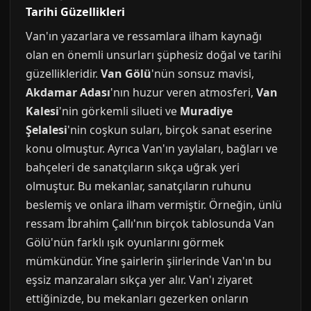
Tarihi Güzellikleri
Van'ın yazarlara ve ressamlara ilham kaynağı
olan en önemli unsurları şüphesiz doğal ve tarihi
güzellikleridir.
Van Gölü
'nün sonsuz mavisi,
Akdamar Adası
'nın huzur veren atmosferi,
Van
Kalesi
'nin görkemli silueti ve
Muradiye
Şelalesi
'nin coşkun suları, birçok sanat eserine
konu olmuştur. Ayrıca Van'ın yaylaları, bağları ve
bahçeleri de sanatçıların sıkça uğrak yeri
olmuştur. Bu mekanlar, sanatçıların ruhunu
beslemiş ve onlara ilham vermiştir. Örneğin, ünlü
ressam İbrahim Çallı'nın birçok tablosunda Van
Gölü'nün farklı ışık oyunlarını görmek
mümkündür. Yine şairlerin şiirlerinde Van'ın bu
eşsiz manzaraları sıkça yer alır. Van'ı ziyaret
ettiğinizde, bu mekanları gezerken onların