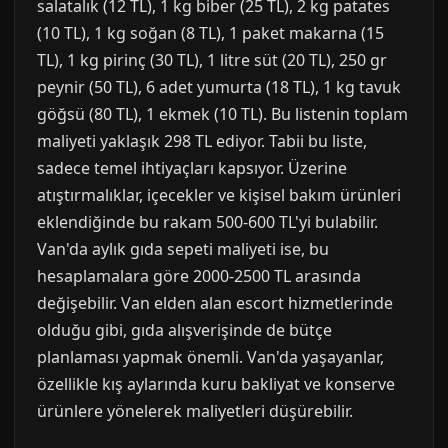
salatalık (12 TL), 1 kg biber (25 TL), 2 kg patates
(10 TL), 1 kg soğan (8 TL), 1 paket makarna (15
TL), 1 kg pirinç (30 TL), 1 litre süt (20 TL), 250 gr
peynir (50 TL), 6 adet yumurta (18 TL), 1 kg tavuk
göğsü (80 TL), 1 ekmek (10 TL). Bu listenin toplam
maliyeti yaklaşık 298 TL ediyor. Tabii bu liste,
sadece temel ihtiyaçları kapsıyor. Üzerine
atıştırmalıklar, içecekler ve kişisel bakım ürünleri
eklendiğinde bu rakam 500-600 TL'yi bulabilir.
Van'da aylık gıda sepeti maliyeti ise, bu
hesaplamalara göre 2000-2500 TL arasında
değişebilir. Van elden alan escort hizmetlerinde
olduğu gibi, gıda alışverişinde de bütçe
planlaması yapmak önemli. Van'da yaşayanlar,
özellikle kış aylarında kuru bakliyat ve konserve
ürünlere yönelerek maliyetleri düşürebilir.