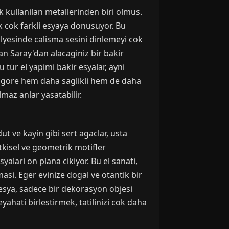
ok kullanilan metallerinden biri olmus.
ek cok farkli esyaya donusuyor. Bu
tolyesinde calisma sesini dinlemeyi cok
an Saray'dan alacaginiz bir bakir
tür el yapimi bakir esyalar, ayni
e gore hem daha saglikli hem de daha
lmaz anlar yasatabilir.
t ve kayin gibi sert agaclar, usta
tkisel ve geometrik motifler
yalari on plana cikiyor. Bu el sanati,
masi. Eger evinize dogal ve otantik bir
 esya, sadece bir dekorasyon objesi
yahati birlestirmek, tatilinizi cok daha