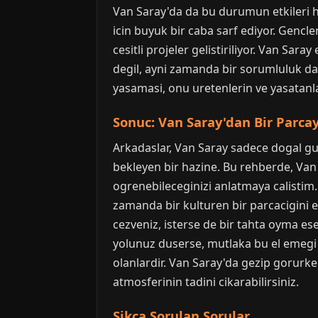
Van Saray'da da bu durumun etkileri his
icin buyuk bir caba sarf ediyor. Gencl
cesitli projeler gelistiriliyor. Van Sar
degil, ayni zamanda bir sorumluluk da
yasamasi, onu uretenlerin ve yasatanlar
Sonuc: Van Saray'dan Bir Parcay
Arkadaslar, Van Saray sadece dogal guze
bekleyen bir hazine. Bu rehberde, Van S
ogrenebileceginizi anlatmaya calistim.
zamanda bir kulturen bir parcacigini e
cezveniz, isterse de bir tahta oyma eser
yolunuz duserse, mutlaka bu el emegi e
olanlardir. Van Saray'da gezip gorurke
atmosferinin tadini cikarabilirsiniz.
Sikca Sorulan Sorular