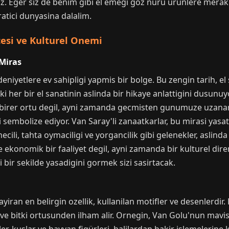
egiz. Eger siz de benim gibi el emegi goz nuru urunlere merak
aratici dunyasina dalalim.
cesi ve Kulturel Onemi
Miras
eniyetlere ev sahipligi yapmis bir bolge. Bu zengin tarih, el 
i her bir el sanatinin aslinda bir hikaye anlattigini dusu
ce birer ortu degil, ayni zamanda gecmisten gunumuze uzanan
i sembolize ediyor. Van Saray'li zanaatkarlar, bu mirasi yasat
ecili, tahta oymaciligi ve yorgancilik gibi gelenekler, aslind
e ekonomik bir faaliyet degil, ayni zamanda bir kulturel diren
i bir sekilde yasadigini gormek sizi sasirtacak.
ayiran en belirgin ozellik, kullanilan motifler ve desenlerdir
e bitki ortusunden ilham alir. Ornegin, Van Golu'nun mavisi,