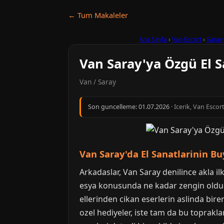
← Tum Makaleler
Ana Sayfa
›
Van Escort
›
Saray
Van Saray'ya Özgü El S
Van / Saray
Son guncelleme:
01.07.2026
· Icerik, Van Escor
Van Saray'da El Sanatlarinin B
Arkadaslar, Van Saray denilince akla ilk
esya konusunda ne kadar zengin oldug
ellerinden cikan eserlerin aslinda bi
ozel hediyeler, iste tam da bu toprakla