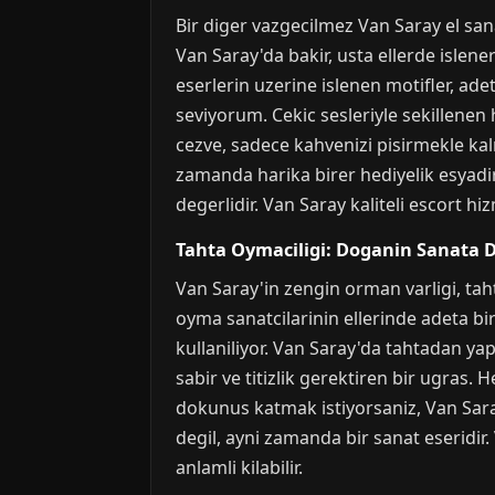
Bir diger vazgecilmez Van Saray el sana
Van Saray'da bakir, usta ellerde islene
eserlerin uzerine islenen motifler, ade
seviyorum. Cekic sesleriyle sekillenen
cezve, sadece kahvenizi pisirmekle kal
zamanda harika birer hediyelik esyadi
degerlidir. Van Saray kaliteli escort h
Tahta Oymaciligi: Doganin Sanata
Van Saray'in zengin orman varligi, taht
oyma sanatcilarinin ellerinde adeta bi
kullaniliyor. Van Saray'da tahtadan yapi
sabir ve titizlik gerektiren bir ugras.
dokunus katmak istiyorsaniz, Van Saray
degil, ayni zamanda bir sanat eseridir.
anlamli kilabilir.