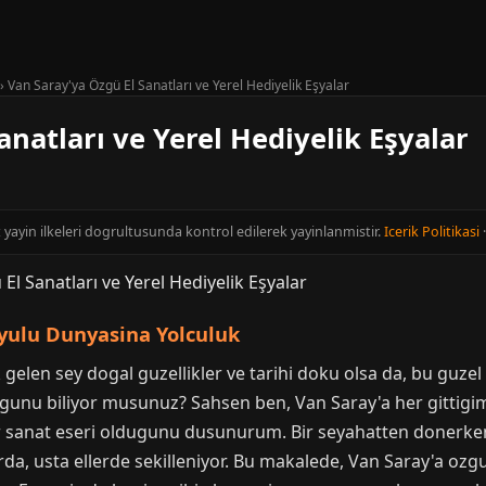
›
Van Saray'ya Özgü El Sanatları ve Yerel Hediyelik Eşyalar
anatları ve Yerel Hediyelik Eşyalar
t yayin ilkeleri dogrultusunda kontrol edilerek yayinlanmistir.
Icerik Politikasi
uyulu Dunyasina Yolculuk
 gelen sey dogal guzellikler ve tarihi doku olsa da, bu guzel i
unu biliyor musunuz? Sahsen ben, Van Saray'a her gittigi
rer sanat eseri oldugunu dusunurum. Bir seyahatten donerke
rda, usta ellerde sekilleniyor. Bu makalede, Van Saray'a ozgu 