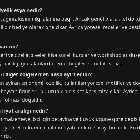
iyelik esya nedir?
giniz kisinin ilgi alanina bagli. Ancak genel olarak, el doku
 bir hediye olarak one cikar. Ayrica yoresel receller ve pestil
 var mi?
eri ve ozel atolyeler, kisa sureli kurslar ve workshoplar duz
oymaciligi gibi alanlarda temel bilgiler edinebilirsiniz.
i diger bolgelerden nasil ayirt edilir?
n ayiran en onemli ozellik, kullanilan yoresel motifler ve d
hayvan figürleri, bu urunlerde sikca karsimiza cikar. Ayrica,
ar olmasi dogaldir.
 fiyat araligi nedir?
n malzemeye, isciligin detayina ve buyuklugune gore degisikl
 bir el dokumasi halinin fiyati binlerce lirayi bulabilir. En 
iriz.