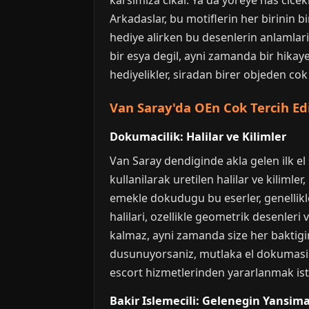
karsimiza cikar. Ya da yoreye has cicek
Arkadaslar, bu motiflerin her birinin b
hediye alirken bu desenlerin anlamlari
bir esya degil, ayni zamanda bir hikay
hediyelikler, siradan birer objeden cok 
Van Saray'da OEn Cok Tercih Edi
Dokumacilik: Halilar ve Kilimler
Van Saray dendiginde akla gelen ilk e
kullanilarak uretilen halilar ve kiliml
emekle dokudugu bu eserler, genellikle 
halilari, ozellikle geometrik desenleri
kalmaz, ayni zamanda size her baktigini
dusunuyorsaniz, mutlaka el dokumasi 
escort hizmetlerinden yararlanmak iste
Bakir Islemecili: Gelenegin Yansima