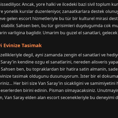
sediliyor. Ancak, yore halki ve ilcedeki bazi sivil toplum ku
ere yonelik kurslar duzenleniyor, zanaatkarlara destek olunu
ay eve gelen escort hizmetleriyle bu tür bir kulturel mirasi de
 olabilir. Sahsen ben, bu tür girisimleri duydugumda cok m
in varligina baglidir. Umarim bu guzel el sanatlari, gelecek n
i Evinize Tasimak
llikleriyle degil, ayni zamanda zengin el sanatlari ve hediy
aray'in kendine ozgu el sanatlarini, nereden alisveris yapab
 Sahsen ben, bu topraklardan bir hatira satin almanin, sade
vinize tasimak oldugunu dusunuyorum. Ister bir el dokumasi 
iniz... Her biri size Van Saray'in sicakligini ve samimiyetini 
serlerden birini edinin. Pisman olmayacaksiniz. Unutmayin, 
n, Van Saray elden alan escort secenekleriyle bu deneyimi dah