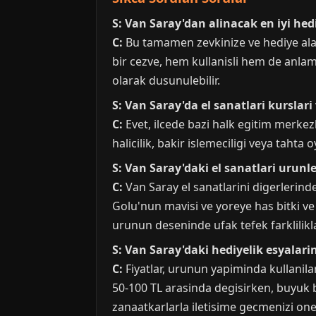
S: Van Saray'dan alinacak en iyi hed
C:
Bu tamamen zevkinize ve hediye alaca
bir cezve, hem kullanisli hem de anlamli
olarak dusunulebilir.
S: Van Saray'da el sanatlari kurslari
C:
Evet, ilcede bazi halk egitim merkezl
halicilik, bakir islemeciligi veya tahta 
S: Van Saray'daki el sanatlari urunler
C:
Van Saray el sanatlarini digerlerinde
Golu'nun mavisi ve yoreye has bitki ve 
urunun deseninde ufak tefek farklilikl
S: Van Saray'daki hediyelik esyalarin
C:
Fiyatlar, urunun yapiminda kullanila
50-100 TL arasinda degisirken, buyuk boy
zanaatkarlarla iletisime gecmenizi oner