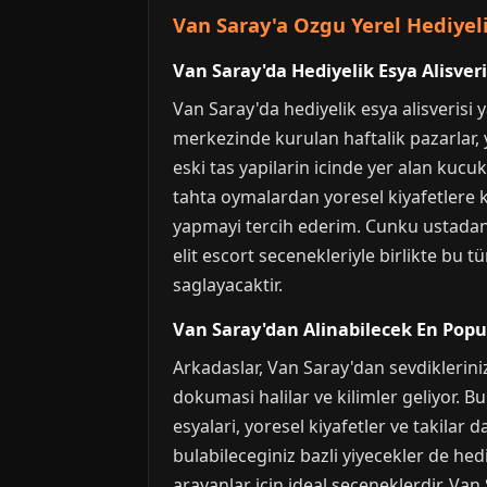
Van Saray'a Ozgu Yerel Hediyeli
Van Saray'da Hediyelik Esya Alisveris
Van Saray'da hediyelik esya alisverisi 
merkezinde kurulan haftalik pazarlar, yo
eski tas yapilarin icinde yer alan kucu
tahta oymalardan yoresel kiyafetlere k
yapmayi tercih ederim. Cunku ustadan 
elit escort secenekleriyle birlikte bu t
saglayacaktir.
Van Saray'dan Alinabilecek En Popu
Arkadaslar, Van Saray'dan sevdikleriniz
dokumasi halilar ve kilimler geliyor. B
esyalari, yoresel kiyafetler ve takilar
bulabileceginiz bazli yiyecekler de hedi
arayanlar icin ideal seceneklerdir. Va