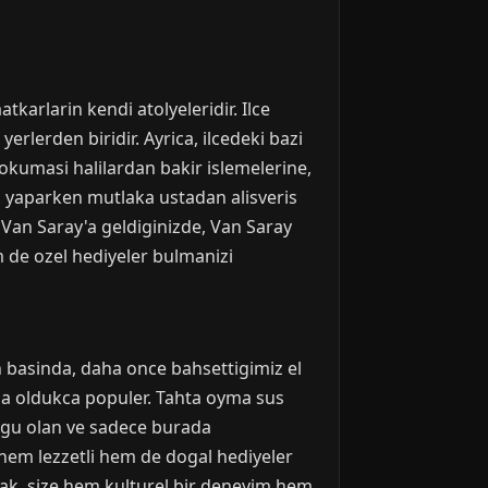
tkarlarin kendi atolyeleridir. Ilce
erlerden biridir. Ayrica, ilcedeki bazi
dokumasi halilardan bakir islemelerine,
is yaparken mutlaka ustadan alisveris
Van Saray'a geldiginizde, Van Saray
em de ozel hediyeler bulmanizi
in basinda, daha once bahsettigimiz el
i da oldukca populer. Tahta oyma sus
 ozgu olan ve sadece burada
r, hem lezzetli hem de dogal hediyeler
amak, size hem kulturel bir deneyim hem