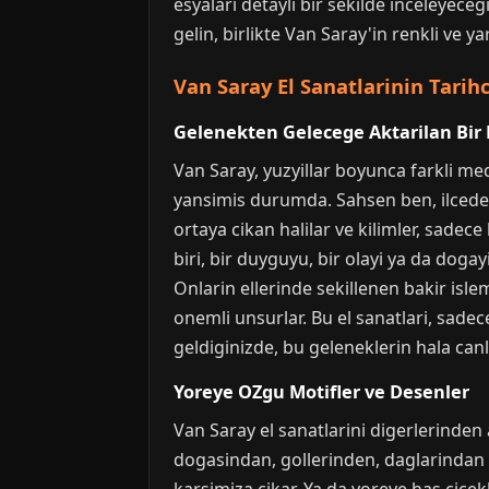
esyalari detayli bir sekilde inceleyec
gelin, birlikte Van Saray'in renkli ve y
Van Saray El Sanatlarinin Tarih
Gelenekten Gelecege Aktarilan Bir 
Van Saray, yuzyillar boyunca farkli med
yansimis durumda. Sahsen ben, ilcedek
ortaya cikan halilar ve kilimler, sade
biri, bir duyguyu, bir olayi ya da dogay
Onlarin ellerinde sekillenen bakir islem
onemli unsurlar. Bu el sanatlari, sadec
geldiginizde, bu geleneklerin hala canl
Yoreye OZgu Motifler ve Desenler
Van Saray el sanatlarini digerlerinden 
dogasindan, gollerinden, daglarindan v