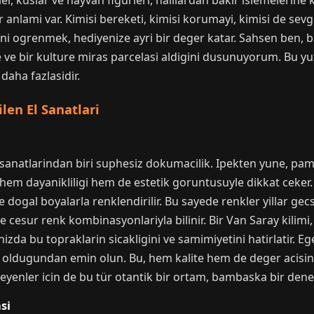
ler, kuslar ve hayvan figürleri, halilardan bakir islemelerine
ir anlami var. Kimisi bereketi, kimisi korumayi, kimisi de sev
ni ogrenmek, hediyenize ayri bir deger katar. Sahsen ben, bu
e ve bir kulture miras parcelasi aldigini dusunuyorum. Bu y
daha fazlasidir.
len El Sanatlari
l sanatlarindan biri suphesiz dokumacilik. Ipekten yune, p
er, hem dayanikliligi hem de estetik goruntusuyle dikkat ceker
dogal boyalarla renklendirilir. Bu sayede renkler yillar gecse
 ve cesur renk kombinasyonlariyla bilinir. Bir Van Saray kilim
zda bu topraklarin sicakligini ve samimiyetini hatirlatir. Eg
oldugundan emin olun. Bu, hem kalite hem de deger acisind
yenler icin de bu tür otantik bir ortam, bambaska bir deney
si