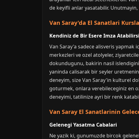
de keyifli anlar yasatabilir. Unutmayin
Van Saray'da El Sanatlari Kursla
Kendiniz de Bir Esere Imza Atabilirs
Van Saray'a sadece alisveris yapmak ici
merkezleri ve ozel atolyeler, ziyaretci
dokundugunu, bakirin nasil islendigini
yaninda calisarak bir seyler uretmeni
deneyim, size Van Saray'in kulturel doku
goturmek, onlara verebileceginiz en oze
deneyimi, tatilinize ayri bir renk katabil
Van Saray El Sanatlarinin Gele
Gelenegi Yasatma Cabalari
Ne yazik ki, gunumuzde bircok geleneks