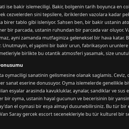
ti ise bakir islemeciligi. Bakir, bolgenin tarih boyunca en c
rek cezvelerden sini tepsilere, ibriklerden vazolara kadar p
ta birer tablo gibi isleniyor. Sahsen ben, bir bakir ustanin a
 her bir parcada, ustanin ruhundan bir parcada var oluyor. V
maz, ayni zamanda mutfaginiza geleneksel bir hava katar. Bu 
r. Unutmayin, el yapimi bir bakir urun, fabrikasyon urunler
izmetleriyle birlikte bu otantik atmosferi yasamak, size unutu
 Donusumu
a oymaciligi sanatinin gelismesine olanak saglamis. Ceviz, du
rer sanat eserine donusuyor. Oyma islemelerde genellikle bi
lan esyalar arasinda kavukluklar, aynalar, sandiklar ve sus es
 Her bir oyma, ustanin hayal gucunun ve becerisinin bir yansi
'dan el oymasi bir esya almayi dusunebilirsiniz. Bu tür bir
 Van Saray gercek escort secenekleriyle bu tür kulturel bir se