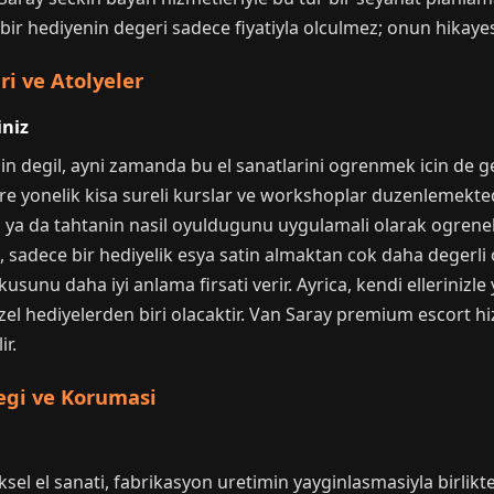
, bir hediyenin degeri sadece fiyatiyla olculmez; onun hikaye
ri ve Atolyeler
iniz
n degil, ayni zamanda bu el sanatlarini ogrenmek icin de gele
lere yonelik kisa sureli kurslar ve workshoplar duzenlemektedi
 ya da tahtanin nasil oyuldugunu uygulamali olarak ogrenebi
n, sadece bir hediyelik esya satin almaktan cok daha deger
sunu daha iyi anlama firsati verir. Ayrica, kendi ellerinizle y
l hediyelerden biri olacaktir. Van Saray premium escort hizm
ir.
cegi ve Korumasi
el el sanati, fabrikasyon uretimin yayginlasmasiyla birlikte 