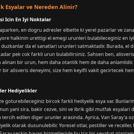
k Esyalar ve Nereden Alinir?
i Icin En Iyi Noktalar
yaparken, en dogru adresler elbette ki yerel pazarlar ve zanaa
re halkinin urettigi el emegi urunleri bulabileceginiz en iyi y
k duzkanlar da el sanatlari urunleri satmaktadir. Burada, el 
adar pek cok farkli urun bulabilirsiniz. Sahsen ben, alisver
alinan bir urun, hem daha otantik hem de daha anlamlidir. 
ür bir alisveris deneyimi, size hem keyifli vakit gecirtecek h
ler Hediyelikler
e goturebileceginiz bircok farkli hediyelik esya var. Bunlar
unun yani sira, bakir cezve, sini ve ibrik gibi mutfak esyalar
 da tercih edilen diger urunler arasinda. Ayrica, Van Saray'a
yelik olarak dusunulebilir. Yoresel otlar, pestiller ve recelle
n Saray seckin bayan hizmetleriyle bu tür bir seyahat planl