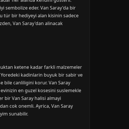
 kadar her alanda kendini gosterir.
giyi sembolize eder. Van Saray'da bir
 tür bir hediyeyi alan kisinin sadece
uzden, Van Saray'dan alinacak
amuktan ketene kadar farkli malzemeler
. Yoredeki kadinlarin buyuk bir sabir ve
 bile canliligini korur. Van Saray
i, evinizin en guzel kosesini suslemekle
er bir Van Saray halisi almayi
an cok onemli. Ayrica, Van Saray
im sunabilir.