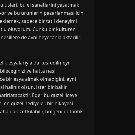
ruluslari, bu el sanatlarini yasatmak
yor ve bu urunlerin pazarlanmasi icin
steklemek, sadece bir tatil deneyimi
utlu oluyorum. Cunku bir kulturen
esillere de ayni heyecanla aktarilir.
elik esyalariyla da kesfedilmeyi
ileceginizi ve hatta nasil
ce bir esya almak olmadigini, ayni
haliniz olsun, ister bir bakir
hatirlatacaktir. Eger bu guzel ilceye
en guzel hediyeler, bir hikayesi
a da ozel kilabilir, bolgenin otantik