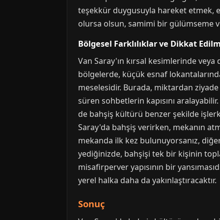
teşekkür duygusuyla hareket etmek, en 
olursa olsun, samimi bir gülümseme ve
Bölgesel Farklılıklar ve Dikkat Edi
Van Saray'ın kırsal kesimlerinde veya 
bölgelerde, küçük esnaf lokantalarında
meselesidir. Burada, miktardan ziyade j
süren sohbetlerin kapısını aralayabilir
de bahşiş kültürü benzer şekilde işler
Saray'da bahşiş verirken, mekanın atmo
mekanda ilk kez bulunuyorsanız, diğer mü
yediğinizde, bahşişi tek bir kişinin to
misafirperver yapısının bir yansımasıd
yerel halka daha da yakınlaştıracaktır.
Sonuç