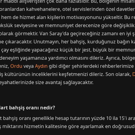
 maddi alışverişten çok daha fazlasıdır. Bu, bölgenin misafir
oranlardan kahvehanelere, otel servislerinden özel davetle
 hem de hizmet alan kişilerin motivasyonunu yükseltir. Bu r
ükslük seviyesine ve memnuniyet derecenize göre değişiklik 
ı olarak görmektir. Van Saray'da geçireceğiniz zamanı en iyi
 çıkaracaktır. Unutmayın, her bahşiş, kurduğunuz bağın kali
 çay eşliğinde yapacağınız küçük bir jest, büyük bir memnuniy
deneyim yaşamanıza yardımcı olmasını dileriz. Ayrıca, bölg
eniz,
Ordu
veya
Aydın
gibi diğer şehirlerdeki rehberlerimize 
ş kültürünün inceliklerini keşfetmenizi dileriz. Son olarak,
D
eyahatlerinizde size avantaj sağlayacaktır.
art bahşiş oranı nedir?
bahşiş oranı genellikle hesap tutarının yüzde 10 ila 15'i a
iş miktarını hizmetin kalitesine göre ayarlamak en doğrusud