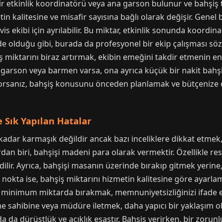
r etkinlik koordinatörü veya ana garson bulunur ve bahşiş to
n kalitesine ve misafir sayısına bağlı olarak değişir. Genel b
is ekibi için ayrılabilir. Bu miktar, etkinlik sonunda koordinat
e olduğu gibi, burada da profesyonel bir ekip çalışması söz 
 miktarını biraz artırmak, ekibin emeğini takdir etmenin en 
ir garson veya barmen varsa, ona ayrıca küçük bir nakit bahşiş
iyorsanız, bahşiş konusunu önceden planlamak ve bütçenize
e Sık Yapılan Hatalar
 kadar karmaşık değildir ancak bazı inceliklere dikkat etmek
rdan biri, bahşişi madeni para olarak vermektir. Özellikle r
lir. Ayrıca, bahşişi masanın üzerinde bırakıp gitmek yerine
emli nokta ise, bahşiş miktarını hizmetin kalitesine göre aya
minimum miktarda bırakmak, memnuniyetsizliğinizi ifade e
e sahibine veya müdüre iletmek, daha yapıcı bir yaklaşım ol
 da dürüstlük ve açıklık esastır. Bahşiş verirken, bir zorunlu