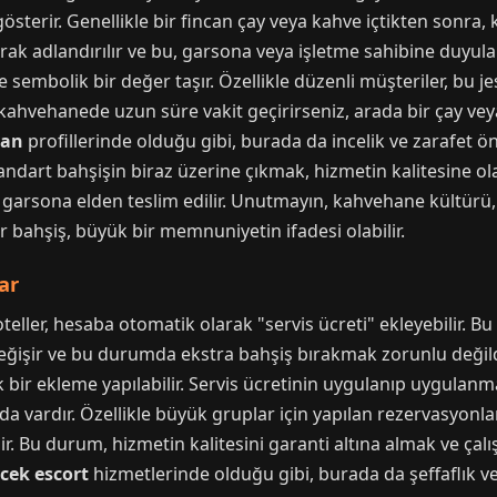
gösterir. Genellikle bir fincan çay veya kahve içtikten sonr
rak adlandırılır ve bu, garsona veya işletme sahibine duyulan
ve sembolik bir değer taşır. Özellikle düzenli müşteriler, bu 
r kahvehanede uzun süre vakit geçirirseniz, arada bir çay ve
yan
profillerinde olduğu gibi, burada da incelik ve zarafet ön
standart bahşişin biraz üzerine çıkmak, hizmetin kalitesine o
 ve garsona elden teslim edilir. Unutmayın, kahvehane kültür
r bahşiş, büyük bir memnuniyetin ifadesi olabilir.
ar
teller, hesaba otomatik olarak "servis ücreti" ekleyebilir. B
 değişir ve bu durumda ekstra bahşiş bırakmak zorunlu değild
bir ekleme yapılabilir. Servis ücretinin uygulanıp uygulan
ardır. Özellikle büyük gruplar için yapılan rezervasyonlard
ir. Bu durum, hizmetin kalitesini garanti altına almak ve çal
cek escort
hizmetlerinde olduğu gibi, burada da şeffaflık ve