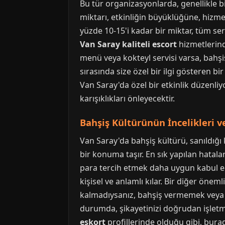
Bu tür organizasyonlarda, genellikle bi
miktarı, etkinliğin büyüklüğüne, hizmeti
yüzde 10-15'i kadar bir miktar, tüm serv
Van Saray kaliteli escort
hizmetlerind
menü veya kokteyl servisi varsa, bahşiş
sırasında size özel bir ilgi gösteren b
Van Saray'da özel bir etkinlik düzenl
karışıklıkları önleyecektir.
Bahşiş Kültürünün İncelikleri v
Van Saray'da bahşiş kültürü, sanıldığı
bir konuma taşır. En sık yapılan hatala
para tercih etmek daha uygun kabul edi
kişisel ve anlamlı kılar. Bir diğer ön
kalmadıysanız, bahşiş vermemek veya 
durumda, şikayetinizi doğrudan işletm
eskort
profillerinde olduğu gibi, burada