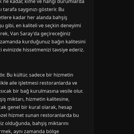
cak ne kadar, kime ve hangi durumlarda
 tarafa saygınızı gösterir. Bu
etlere kadar her alanda bahşiş
 gibi, en kaliteli ve seçkin deneyimi
erek, Van Saray'da geçireceğiniz
nı zamanda kurduğunuz bağın kalitesini
 evinizde hissetmenizi tavsiye ederiz.
r. Bu kültür, sadece bir hizmetin
likle aile işletmesi restoranlarda ve
 sıcak bir bağ kurulmasına vesile olur.
şiş miktarı, hizmetin kalitesine,
ak genel bir kural olarak, hesap
ve özel hizmet sunan restoranlarda bu
niz olduğunda, bahşiş miktarını
vermek, aynı zamanda bölge