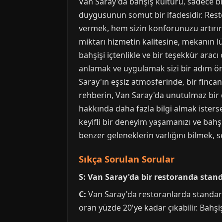
Van Saray'da bahşiş kültürü, sadece bir
duygusunun somut bir ifadesidir. Rest
vermek, hem sizin konforunuzu artırır
miktarı hizmetin kalitesine, mekanın l
bahşişi içtenlikle ve bir teşekkür arac
anlamak ve uygulamak sizi bir adım öne
Saray'ın eşsiz atmosferinde, bir fincan
rehberin, Van Saray'da unutulmaz bir 
hakkında daha fazla bilgi almak isters
keyifli bir deneyim yaşamanızı ve bahşi
benzer geleneklerin varlığını bilmek, s
Sıkça Sorulan Sorular
S: Van Saray'da bir restoranda stand
C:
Van Saray'da restoranlarda standart 
oran yüzde 20'ye kadar çıkabilir. Bahş