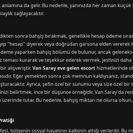
 anlamına da gelir. Bu nedenle, yanınızda her zaman küçük 
aylık sağlayacaktır.
ikten sonra bahşiş bırakmak, genellikle hesap ödeme sırası
yip "hesap" diyerek veya doğrudan garsona elden vererek bu
e ödeme yaparken bahşiş bölümü de bulunur, ancak geleneks
z teması kurarak ve teşekkür ederek vermek, jestinizi daha 
r alışveriştir.
Van Saray eve gelen escort
hizmetlerinde ol
çasıdır. Eğer yemekten sonra çok memnun kaldıysanız, stand
acaktır. Ayrıca, şefin özel bir sunumu veya size özel bir t
nizi belirtmek, ince bir düşünce örneğidir. Van Saray'da rest
 üzerinde tutar. Bu nedenle, bahşiş miktarı ne olursa olsun
ratiği
esi, bölgenin sosyal hayatının kalbinin attığı yerlerdir. Bu