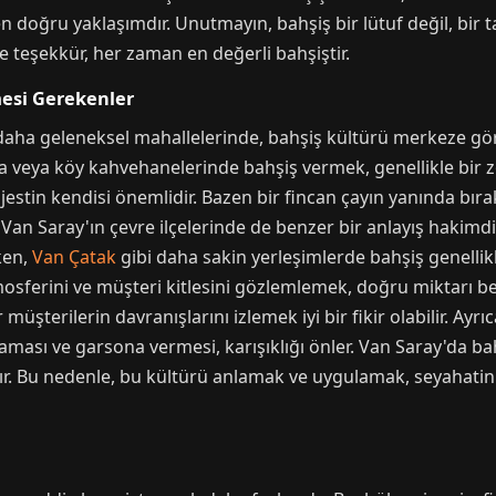
doğru yaklaşımdır. Unutmayın, bahşiş bir lütuf değil, bir ta
 teşekkür, her zaman en değerli bahşiştir.
lmesi Gerekenler
daha geleneksel mahallelerinde, bahşiş kültürü merkeze göre 
 veya köy kahvehanelerinde bahşiş vermek, genellikle bir z
estin kendisi önemlidir. Bazen bir fincan çayın yanında bırakı
. Van Saray'ın çevre ilçelerinde de benzer bir anlayış hakimd
ken,
Van Çatak
gibi daha sakin yerleşimlerde bahşiş genellik
sferini ve müşteri kitlesini gözlemlemek, doğru miktarı bel
şterilerin davranışlarını izlemek iyi bir fikir olabilir. Ayrı
plaması ve garsona vermesi, karışıklığı önler. Van Saray'da ba
ır. Bu nedenle, bu kültürü anlamak ve uygulamak, seyahatinizi