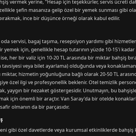
şiş vermek yerine, "Hesap için teşekkürler, servis ücreti d
özellikle şefin masanıza gelip özel bir yemek sunması gibi ol
 bırakmak, ince bir düşünce örneği olarak kabul edilir.
 oda servisi, bagaj taşıma, resepsiyon yardımı gibi hizmetle
z bir yemek için, genellikle hesap tutarının yüzde 10-15'i kad
ise, her bir valiz için 10-20 TL arasında bir miktar bahşiş bır
ran tavsiyesi veya bilet ayarlama) olduğunda veya konaklaman
u miktar, hizmetin yoğunluğuna bağlı olarak 20-50 TL arasınd
şiye özel ilgi ve profesyonellik beklenir. Otel temizlik perso
ak, yaygın bir nezaket göstergesidir. Unutmayın, bu bahşişler
k için önemli bir araçtır. Van Saray'da bir otelde konaklar
safir olmanın da bir parçasıdır.
iş
ni gibi özel davetlerde veya kurumsal etkinliklerde bahşiş k