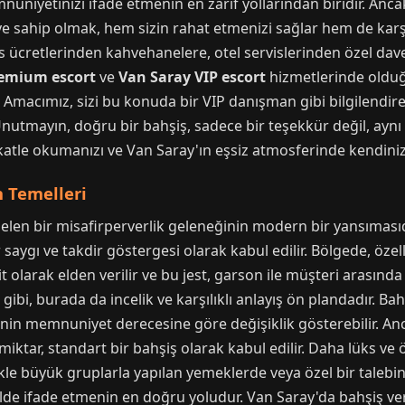
uniyetinizi ifade etmenin en zarif yollarından biridir. An
iye sahip olmak, hem sizin rahat etmenizi sağlar hem de karşı
s ücretlerinden kahvehanelere, otel servislerinden özel dav
remium escort
ve
Van Saray VIP escort
hizmetlerinde olduğu
 Amacımız, sizi bu konuda bir VIP danışman gibi bilgilendir
Unutmayın, doğru bir bahşiş, sadece bir teşekkür değil, ay
kkatle okumanızı ve Van Saray'ın eşsiz atmosferinde kendinizi
 Temelleri
gelen bir misafirperverlik geleneğinin modern bir yansımasıdı
 saygı ve takdir göstergesi olarak kabul edilir. Bölgede, özel
t olarak elden verilir ve bu jest, garson ile müşteri arasında
gibi, burada da incelik ve karşılıklı anlayış ön plandadır. Bah
nin memnuniyet derecesine göre değişiklik gösterebilir. Anc
r miktar, standart bir bahşiş olarak kabul edilir. Daha lüks 
likle büyük gruplarla yapılan yemeklerde veya özel bir talebi
ilde ifade etmenin en doğru yoludur. Van Saray'da bahşiş 