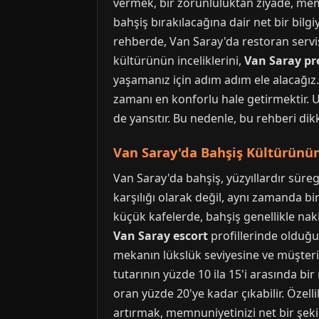
vermek, bir zorunluluktan ziyade, memn
bahşiş bırakılacağına dair net bir bilg
rehberde, Van Saray'da restoran servi
kültürünün inceliklerini,
Van Saray p
yaşamanız için adım adım ele alacağız.
zamanı en konforlu hale getirmektir. 
de yansıtır. Bu nedenle, bu rehberi di
Van Saray'da Bahşiş Kültürünün
Van Saray'da bahşiş, yüzyıllardır süre
karşılığı olarak değil, aynı zamanda bir
küçük kafelerde, bahşiş genellikle naki
Van Saray escort
profillerinde olduğu 
mekanın lükslük seviyesine ve müşteri
tutarının yüzde 10 ila 15'i arasında bi
oran yüzde 20'ye kadar çıkabilir. Özel
artırmak, memnuniyetinizi net bir şek