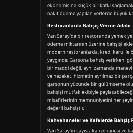
ekonomisine küçük bir katkı sağlamak
nakit ödeme yapılan yerlerde büyük kol
Restoranlarda Bahşiş Verme Adabı
Van Saray'da bir restoranda yemek yed
ödeme miktarının üzerine bahşişi ekle
modern restoranlarda, kredi kartı il
yaygındır. Garsona bahşiş verirken, gö
bir maddi değil, aynı zamanda manevi bi
ve nezaket, hizmetin ayrılmaz bir par
garsonun yüzünde bir gülümseme oluştur
bahşişi mutfak ekibiyle paylaşabileceği
misafirlerinin memnuniyetini her şeyin
değerli bahşiştir.
Kahvehaneler ve Kafelerde Bahşiş P
Van Saray'ın sayısız kahvehanesi ve kaf