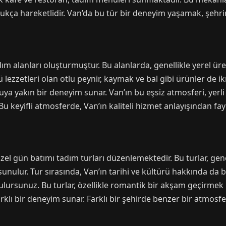
dukça hareketlidir. Van’da bu tür bir deneyim yaşamak, şehrin
ım alanları oluşturmuştur. Bu alanlarda, genellikle yerel üreti
lezzetleri olan otlu peynir, kaymak ve bal gibi ürünler de ik
uya yakın bir deneyim sunar. Van’ın bu eşsiz atmosferi, yerli 
. Bu keyifli atmosferde, Van’ın kaliteli hizmet anlayışından f
özel gün batımı tadım turları düzenlemektedir. Bu turlar, gene
 sunulur. Tur sırasında, Van’ın tarihi ve kültürü hakkında da bi
lursunuz. Bu turlar, özellikle romantik bir akşam geçirmek ist
arklı bir deneyim sunar. Farklı bir şehirde benzer bir atmosf