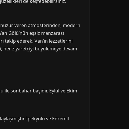
üzellikleri de keşfedebilirsiniz.
arın huzur veren atmosferinden, modern
 Van Gölü’nün eşsiz manzarası
 takip ederek, Van’ın lezzetlerini
iği, her ziyaretçiyi büyülemeye devam
 ile sonbahar başıdır. Eylül ve Ekim
laylaşmıştır. İpekyolu ve Edremit