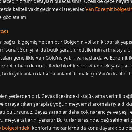
yabileceğiniz tüm detayları bulacaksınız. Özellikle gece hayat
ezde kaliteli vakit geçirmek isteyenler,
Van Edremit bölgesi
e göz atalım.
tası
bir bağcılık geçmişine sahiptir. Bölgenin volkanik toprak yapıs
tam sunar. Son yıllarda butik şarap üreticilerinin artmasıyla 
rotaları genellikle Van Gölü’ne yakın yamaçlarda ve Edremit i
ebilir hem de üreticilerle birebir sohbet ederek şarapların h
bu keyifli anları daha da anlamlı kılmak için Van’ın kaliteli 
elen yerlerden biri, Gevaş ilçesindeki küçük ama verimli bağl
 ve ortaya çıkan şaraplar, yoğun meyvemsi aromalarıyla dikkat
satı bulursunuz. Beyaz şaraplar daha çok narenciye ve yeşil e
u meyve tatlarını yansıtır. Bu turlar sırasında, bağ sahipler
 bölgesindeki
konforlu mekanlarda da konaklayarak bu deney