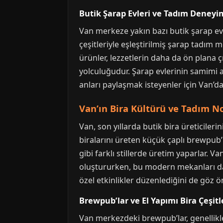
Butik Şarap Evleri ve Tadım Deneyi
Van merkeze yakın bazı butik şarap evle
çeşitleriyle eşleştirilmiş şarap tadım 
ürünler, lezzetlerin daha da ön plana ç
yolculuğudur. Şarap evlerinin samimi at
anları paylaşmak isteyenler için Van’da
Van’ın Bira Kültürü ve Tadım No
Van, son yıllarda butik bira üreticilerin
biralarını üreten küçük çaplı brewpub’l
gibi farklı stillerde üretim yaparlar. 
oluştururken, bu modern mekanları da l
özel etkinlikler düzenlediğini de göz
Brewpub’lar ve El Yapımı Bira Çeşitl
Van merkezdeki brewpub’lar, genellikle