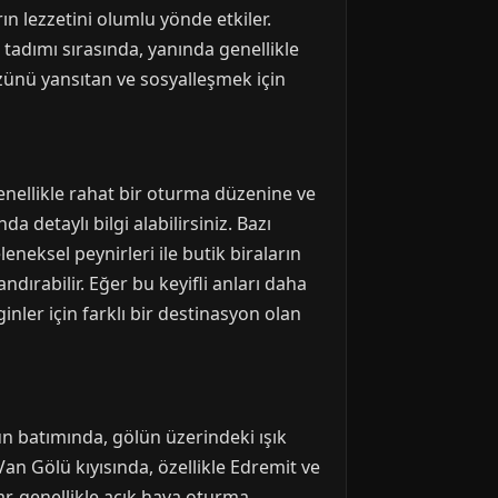
ın lezzetini olumlu yönde etkiler.
tadımı sırasında, yanında genellikle
üzünü yansıtan ve sosyalleşmek için
genellikle rahat bir oturma düzenine ve
 detaylı bilgi alabilirsiniz. Bazı
eneksel peynirleri ile butik biraların
dırabilir. Eğer bu keyifli anları daha
nler için farklı bir destinasyon olan
n batımında, gölün üzerindeki ışık
an Gölü kıyısında, özellikle Edremit ve
r, genellikle açık hava oturma