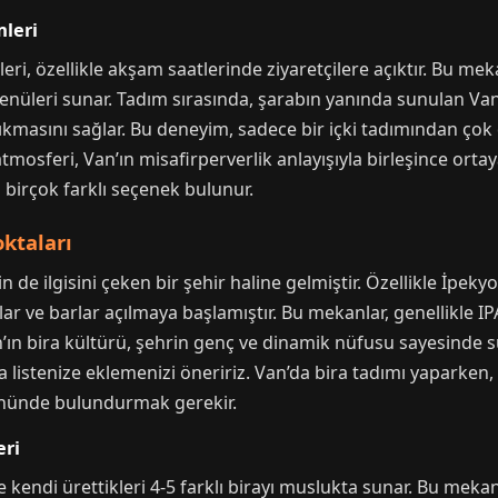
mleri
ri, özellikle akşam saatlerinde ziyaretçilere açıktır. Bu mek
menüleri sunar. Tadım sırasında, şarabın yanında sunulan Van o
ıkmasını sağlar. Bu deneyim, sadece bir içki tadımından çok d
mosferi, Van’ın misafirperverlik anlayışıyla birleşince ortaya
 birçok farklı seçenek bulunur.
ktaları
in de ilgisini çeken bir şehir haline gelmiştir. Özellikle İpeky
ar ve barlar açılmaya başlamıştır. Bu mekanlar, genellikle IP
Van’ın bira kültürü, şehrin genç ve dinamik nüfusu sayesinde s
istenize eklemenizi öneririz. Van’da bira tadımı yaparken, 
 önünde bulundurmak gerekir.
eri
 kendi ürettikleri 4-5 farklı birayı muslukta sunar. Bu mekan