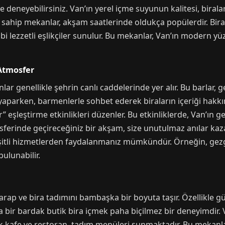
 deneyebilirsiniz. Van’ın yerel içme suyunun kalitesi, biralar
 sahip mekanlar, akşam saatlerinde oldukça popülerdir. Bira 
ibi lezzetli eşlikçiler sunulur. Bu mekanlar, Van’ın modern y
 Atmosfer
ar genellikle şehrin canlı caddelerinde yer alır. Bu barlar, 
yaparken, barmenlerle sohbet ederek biraların içeriği hakkında
 eşleştirme etkinlikleri düzenler. Bu etkinliklerde, Van’ın gel
sferinde geçireceğiniz bir akşam, size unutulmaz anılar kazan
eşitli hizmetlerden faydalanmanız mümkündür. Örneğin, gezgi
ulunabilir.
p ve bira tadımını bambaşka bir boyuta taşır. Özellikle gü
a bir bardak butik bira içmek paha biçilmez bir deneyimdir. V
ok kafe ve restoran, tadım menüleri sunmaktadır. Bu mekanla