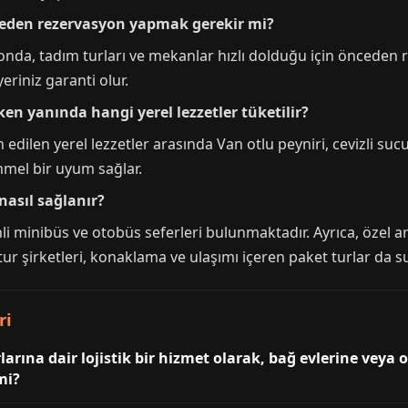
nceden rezervasyon yapmak gerekir mi?
onda, tadım turları ve mekanlar hızlı dolduğu için önceden 
eriniz garanti olur.
ken yanında hangi yerel lezzetler tüketilir?
ilen yerel lezzetler arasında Van otlu peyniri, cevizli sucuk,
mel bir uyum sağlar.
nasıl sağlanır?
 minibüs ve otobüs seferleri bulunmaktadır. Ayrıca, özel ara
ı tur şirketleri, konaklama ve ulaşımı içeren paket turlar da 
ri
arına dair lojistik bir hizmet olarak, bağ evlerine veya o
mi?