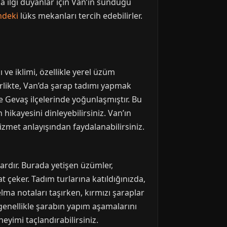
ına ilgi duyanlar için Van’ın sunduğu
ndeki
lüks mekanları tercih edebilirler.
ı ve iklimi, özellikle yerel üzüm
birlikte, Van’da şarap tadımı yapmak
le Gevaş ilçelerinde yoğunlaşmıştır. Bu
ikayesini dinleyebilirsiniz. Van’ın
hizmet anlayışından faydalanabilirsiniz.
ardır. Burada yetişen üzümler,
 çeker. Tadım turlarına katıldığınızda,
lma notaları taşırken, kırmızı şaraplar
i genellikle şarabın yapım aşamalarını
imi taçlandırabilirsiniz.