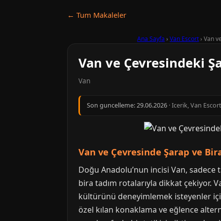
← Tum Makaleler
Ana Sayfa
›
Van Escort
›
Van ve
Van ve Çevresindeki Şa
Van
Son guncelleme:
29.06.2026
· Icerik, Van Escor
Van ve Çevresinde Şarap ve Bira
Doğu Anadolu’nun incisi Van, sadece ta
bira tadım rotalarıyla dikkat çekiyor.
kültürünü deneyimlemek isteyenler içi
özel kılan konaklama ve eğlence altern