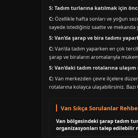
S: Tadım turlarına katılmak için ö
C:
Özellikle hafta sonları ve yoğun sez
sayede istediğiniz saatte ve mekanda y
S: Van’da şarap ve bira tadımı yapar
C:
Van’da tadım yaparken en çok tercih ed
şarap ve biraların aromalarıyla mükem
S: Van’daki tadım rotalarına ulaşım 
C:
Van merkezden çevre ilçelere düzenli
rotalarına kolayca ulaşabilirsiniz. Baz
Van Sıkça Sorulanlar Rehbe
Van bölgesindeki şarap tadım turl
organizasyonları talep edilebilir 