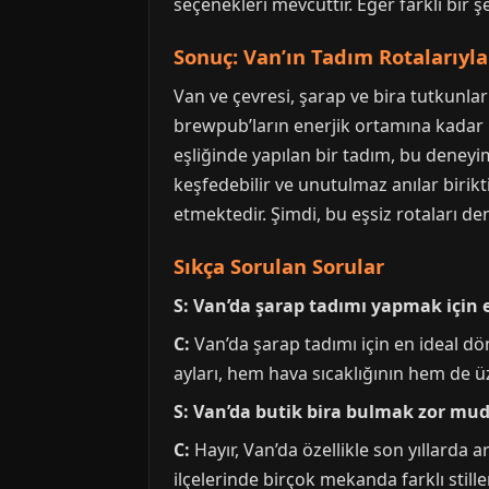
seçenekleri mevcuttır. Eğer farklı bir
Sonuç: Van’ın Tadım Rotalarıy
Van ve çevresi, şarap ve bira tutkunla
brewpub’ların enerjik ortamına kadar
eşliğinde yapılan bir tadım, bu deneyi
keşfedebilir ve unutulmaz anılar birikt
etmektedir. Şimdi, bu eşsiz rotaları d
Sıkça Sorulan Sorular
S: Van’da şarap tadımı yapmak için 
C:
Van’da şarap tadımı için en ideal dö
ayları, hem hava sıcaklığının hem de 
S: Van’da butik bira bulmak zor mu
C:
Hayır, Van’da özellikle son yıllarda
ilçelerinde birçok mekanda farklı stiller