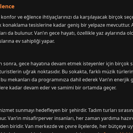
ğlence
 konfor ve eğlence ihtiyaçlarınızı da karşılayacak birçok s
ik konaklama tesislerine kadar geniş bir yelpaze mevcuttur. 
arı da bulunur. Van’ın gece hayatı, özellikle yaz aylarında ol
larına ev sahipliği yapar.
n sonra, gece hayatına devam etmek isteyenler için birçok s
 turistlerin uğrak noktasıdır. Bu sokakta, farklı müzik türle
, bu mekanları da programınıza dahil ederek Van’ın enerjik g
atlere kadar devam eder ve samimi bir ortamda geçer.
i hizmet sunmayı hedefleyen bir şehirdir. Tadım turları sırası
unur. Van’ın misafirperver insanları, her zaman yardıma hazırd
erden biridir. Van merkezde ve çevre ilçelerde, her bütçeye