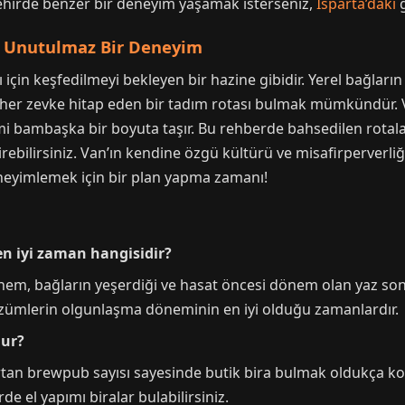
 şehirde benzer bir deneyim yaşamak isterseniz,
Isparta’daki
g
la Unutulmaz Bir Deneyim
rı için keşfedilmeyi bekleyen bir hazine gibidir. Yerel bağl
 her zevke hitap eden bir tadım rotası bulmak mümkündür.
mi bambaşka bir boyuta taşır. Bu rehberde bahsedilen rotaları
irebilirsiniz. Van’ın kendine özgü kültürü ve misafirperverl
eneyimlemek için bir plan yapma zamanı!
en iyi zaman hangisidir?
nem, bağların yeşerdiği ve hasat öncesi dönem olan yaz sonu
üzümlerin olgunlaşma döneminin en iyi olduğu zamanlardır.
dur?
 artan brewpub sayısı sayesinde butik bira bulmak oldukça ko
de el yapımı biralar bulabilirsiniz.