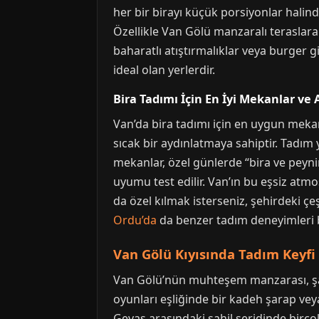
her bir birayı küçük porsiyonlar halinde
Özellikle Van Gölü manzaralı teraslara
baharatlı atıştırmalıklar veya burger g
ideal olan yerlerdir.
Bira Tadımı İçin En İyi Mekanlar ve
Van’da bira tadımı için en uygun mekanl
sıcak bir aydınlatmaya sahiptir. Tadım 
mekanlar, özel günlerde “bira ve peynir”
uyumu test edilir. Van’ın bu eşsiz atmo
da özel kılmak isterseniz, şehirdeki ç
Ordu’da
da benzer tadım deneyimleri b
Van Gölü Kıyısında Tadım Keyfi
Van Gölü’nün muhteşem manzarası, şara
oyunları eşliğinde bir kadeh şarap vey
Gevaş arasındaki sahil şeridinde birç