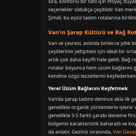
sıra, konforlu bir tatil için ihtiyaç du
seçenekler oldukça çeşitlidir. Van merk
Şimdi, bu eşsiz tadım rotalarına birlikt
Van’ın Şarap Kültürü ve Bağ Ro
Van ve çevresi, aslında binlerce yıllık 
çeşitlerinin yetişmesi için ideal bir or
artık çok daha keyifli hale geldi. Bağ 
rotalar boyunca hem üzüm bağlarını gez
kendine özgü lezzetlerini keşfederken, 
Yerel Üzüm Bağlarını Keşfetmek
Van’da şarap tadımı denince akla ilk g
genellikle organik yöntemlerle işlenir
genellikle 3-5 farklı şarabı deneme fır
bölgenin karakteristik baharatlı ve koy
da anlatır. Geziniz sırasında,
Van Gevaş