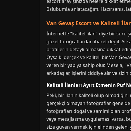
escort arayışınızda nelere dikkat etmeni
üslubumla anlatacağım. Hazırsanız, la
Van Gevaş Escort ve Kaliteli İla
İnternette "kaliteli ilan" diye bir sür
güzel fotoğraflardan ibaret değil. Arka
profillerin detaylı olmasına dikkat ed
Oysa ki gerçek ve kaliteli bir Van Gev
veren bir yapıya sahip olur. Mesela, "V
arkadaşlar, işlerini ciddiye alır ve sizin
Kaliteli İlanları Ayırt Etmenin Püf N
Peki, bir ilanın kaliteli olup olmadığın
gerçekçi olmayan fotoğraflar genelde sa
fotoğrafları doğal ve samimi olan profi
veya mesajlaşma uygulaması varsa, bu bir
size güven vermek için elinden geleni 