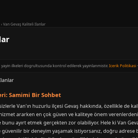
›
Van Gevaş Kaliteli Ilanlar
lar
t yayin ilkeleri dogrultusunda kontrol edilerek yayinlanmistir.
Icerik Politikasi
eri: Samimi Bir Sohbet
lerle Van'ın huzurlu ilçesi Gevaş hakkında, özellikle de kali
hizmet ararken en çok güven ve kaliteye önem verenlerdenim
 bunu ayırt etmek gerçekten zor olabiliyor. Hele ki Van Gevaş
i ve güvenilir bir deneyim yaşamak istiyorsanız, doğru adres