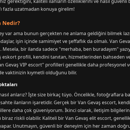
z gerektiğini, kaliteli ilanların özelliklerini ve nasıl güvenli
fı fazla uzatmadan konuya girelim!
n Nedir?
ü şey var ama bunun gerçekten ne anlama geldiğini bilmek lazım
daşlar, işin içinde samimiyet ve şeffaflık da olmalı. Van Geva
in. Mesela, bir ilanda sadece "merhaba, ben buradayım" yazı
aş eskort profili, kendini tanıtan, hizmetlerinden bahseden 
an Gevaş VIP escort" profilleri genellikle daha profesyonel 
 de vaktinizin kıymetli olduğunu bilir.
oktaları
ı nasıl anlarız? İşte size birkaç tüyo. Öncelikle, fotoğraflara
hte ilanların işaretidir. Gerçek bir Van Gevaş escort, kendi
llere daha çok güveniyorum. İkinci olarak, iletişim bilgiler
az riskli olabilir. Kaliteli bir Van Gevaş elit escort, genelli
yapar. Unutmayın, güvenli bir deneyim için her zaman doğrul