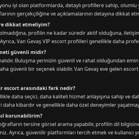
onu iyi olan platformlarda, detaylı profillere sahip, oluml
aflarının gerçekçiliğine ve açıklamalarının detayına dikkat et
ere dikkat etmeliyim?
olmadığına, profilin ne kadar süredir aktif olduğuna, iletişim
 Ayrıca, Van Gevaş VIP escort profilleri genellikle daha profe
meti güvenli midir?
nmalıdır. Buluşma yerinizin güvenli ve rahat olduğundan emin 
a güvenli bir seçenek olabilir. Van Gevaş eve gelen escort p
ir escort arasındaki fark nedir?
llikle daha seçici, daha kaliteli hizmet anlayışına sahip ve da
ri daha kibardır ve genellikle daha özel deneyimler yaşatmay
sıl korunabilirim?
afların tersine görsel arama yapabilir, profilin dil bilgisine 
iniz. Ayrıca, güvenilir platformları tercih etmek ve kullanıcı