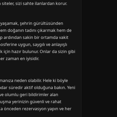
iteler, sizi sahte ilanlardan korur.
im yaşamak, şehrin gürültüsünden
ek, hem doğanın tadını çıkarmak hem de
ıp ardından sakin bir ortamda vakit
sferine uygun, saygılı ve anlayışlı
 için hazır bulunur. Onlar da sizin gibi
her zaman en iyisidir.
anıza neden olabilir. Hele ki böyle
adar süredir aktif olduğuna bakın. Yeni
ve olumlu geri bildirimler alan
luşma yerinizin güvenli ve rahat
aka önceden rezervasyon yapın ve her