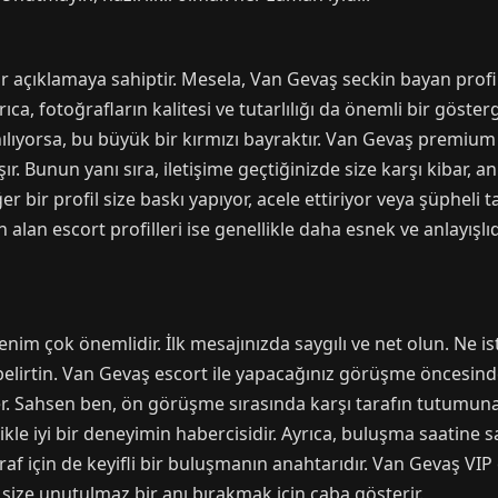
bir açıklamaya sahiptir. Mesela, Van Gevaş seckin bayan profill
yrıca, fotoğrafların kalitesi ve tutarlılığı da önemli bir göster
lıyorsa, bu büyük bir kırmızı bayraktır. Van Gevaş premium e
ır. Bunun yanı sıra, iletişime geçtiğinizde size karşı kibar, a
. Eğer bir profil size baskı yapıyor, acele ettiriyor veya şüph
 alan escort profilleri ise genellikle daha esnek ve anlayışlı
 izlenim çok önemlidir. İlk mesajınızda saygılı ve net olun. Ne 
 belirtin. Van Gevaş escort ile yapacağınız görüşme öncesi
er. Sahsen ben, ön görüşme sırasında karşı tarafın tutumuna
ikle iyi bir deneyimin habercisidir. Ayrıca, buluşma saatine s
af için de keyifli bir buluşmanın anahtarıdır. Van Gevaş VIP e
size unutulmaz bir anı bırakmak için çaba gösterir.