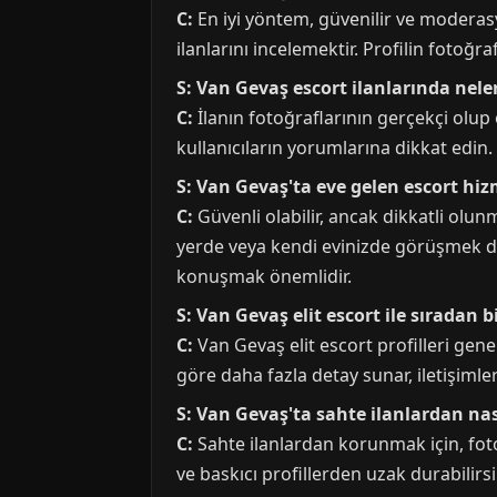
C:
En iyi yöntem, güvenilir ve moderasy
ilanlarını incelemektir. Profilin fotoğr
S: Van Gevaş escort ilanlarında nel
C:
İlanın fotoğraflarının gerçekçi olup 
kullanıcıların yorumlarına dikkat edin.
S: Van Gevaş'ta eve gelen escort hiz
C:
Güvenli olabilir, ancak dikkatli olu
yerde veya kendi evinizde görüşmek dah
konuşmak önemlidir.
S: Van Gevaş elit escort ile sıradan b
C:
Van Gevaş elit escort profilleri gene
göre daha fazla detay sunar, iletişimle
S: Van Gevaş'ta sahte ilanlardan na
C:
Sahte ilanlardan korunmak için, fotoğr
ve baskıcı profillerden uzak durabilirs