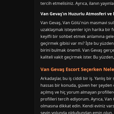
tercih etmelisiniz. Ayrıca, ilanın yayın
Van Gevaş'ın Huzurlu Atmosferi ve 
Van Gevaş, Van Gölü'nün masmavi sular
uzaklaşmak isteyenler için harika bir f
keyifli bir sohbet etmek anlamına gel
geçirmek gibisi var mı? İşte bu yüzden
birini bulmak önemli. Van Gevaş gerçek 
kaliteli vakit geçirmek ister. Bu yüzden
Van Gevaş Escort Seçerken Nele
Arkadaşlar, bu iş ciddi bir iş. Yanlış
hassas bir konuda, güven her şeyden ön
açılmış ve hiç yorum almayan profillere
profilleri tercih ediyorum. Ayrıca, Va
olmasına dikkat edin. Kendi eviniz va
şeyin yolunda olduğundan emin olun. U