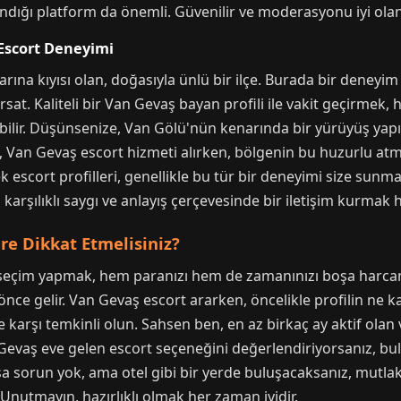
landığı platform da önemli. Güvenilir ve moderasyonu iyi olan s
Escort Deneyimi
ına kıyısı olan, doğasıyla ünlü bir ilçe. Burada bir deney
ırsat. Kaliteli bir Van Gevaş bayan profili ile vakit geçirm
ebilir. Düşünsenize, Van Gölü'nün kenarında bir yürüyüş yap
, Van Gevaş escort hizmeti alırken, bölgenin bu huzurlu atmo
escort profilleri, genellikle bu tür bir deneyimi size sunmak
, karşılıklı saygı ve anlayış çerçevesinde bir iletişim kurmak 
re Dikkat Etmelisiniz?
 bir seçim yapmak, hem paranızı hem de zamanınızı boşa harcam
ce gelir. Van Gevaş escort ararken, öncelikle profilin ne k
 karşı temkinli olun. Sahsen ben, en az birkaç ay aktif olan 
n Gevaş eve gelen escort seçeneğini değerlendiriyorsanız, bu
rsa sorun yok, ama otel gibi bir yerde buluşacaksanız, mutl
nutmayın, hazırlıklı olmak her zaman iyidir.