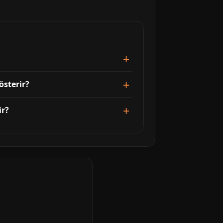
österir?
ir?