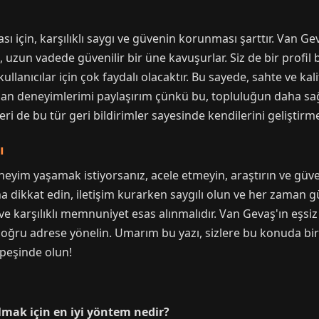
sı için, karşılıklı saygı ve güvenin korunması şarttır. Van Geva
 uzun vadede güvenilir bir üne kavuşurlar. Siz de bir profi
llanıcılar için çok faydalı olacaktır. Bu sayede, sahte ve kalite
man deneyimlerimi paylaşırım çünkü bu, topluluğun daha sağl
ri de bu tür geri bildirimler sayesinde kendilerini geliştirme 
ı
eneyim yaşamak istiyorsanız, acele etmeyin, araştırın ve güve
ına dikkat edin, iletişim kurarken saygılı olun ve her zaman g
ve karşılıklı memnuniyet esas alınmalıdır. Van Gevaş'ın eşsiz
ğru adrese yönelin. Umarım bu yazı, sizlere bu konuda bir
 peşinde olun!
ulmak için en iyi yöntem nedir?