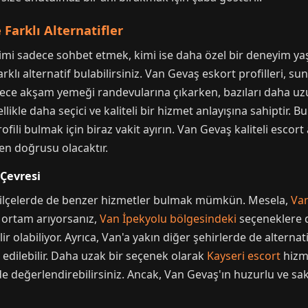
Farklı Alternatifler
. Kimi sadece sohbet etmek, kimi ise daha özel bir deneyim ya
rklı alternatif bulabilirsiniz. Van Gevaş eskort profilleri, su
sadece akşam yemeği randevularına çıkarken, bazıları daha uz
llikle daha seçici ve kaliteli bir hizmet anlayışına sahiptir. B
ofili bulmak için biraz vakit ayırın. Van Gevaş kaliteli escor
en doğrusu olacaktır.
 Çevresi
e ilçelerde de benzer hizmetler bulmak mümkün. Mesela,
Van
ir ortam arıyorsanız,
Van İpekyolu bölgesindeki
seçeneklere d
nilir olabiliyor. Ayrıca, Van'a yakın diğer şehirlerde de altern
h edilebilir. Daha uzak bir seçenek olarak
Kayseri escort
hizme
de değerlendirebilirsiniz. Ancak, Van Gevaş'ın huzurlu ve saki