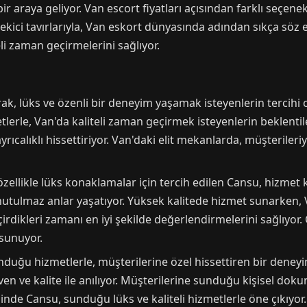
 bir araya geliyor. Van escort fiyatları açısından farklı seçe
çekici tavırlarıyla, Van eskort dünyasında adından sıkça söz e
teli zaman geçirmelerini sağlıyor.
, lüks ve özenli bir deneyim yaşamak isteyenlerin tercihi olu
le, Van'da kaliteli zaman geçirmek isteyenlerin beklentiler
yrıcalıklı hissettiriyor. Van'daki elit mekanlarda, müşterileri
ellikle lüks konaklamalar için tercih edilen Cansu, hizmet ka
nutulmaz anlar yaşatıyor. Yüksek kalitede hizmet sunarken, Va
irdikleri zamanı en iyi şekilde değerlendirmelerini sağlıyor
sunuyor.
duğu hizmetlerle, müşterilerine özel hissettiren bir deney
en ve kalite ile anılıyor. Müşterilerine sunduğu kişisel dok
içinde Cansu, sunduğu lüks ve kaliteli hizmetlerle öne çıkıyo