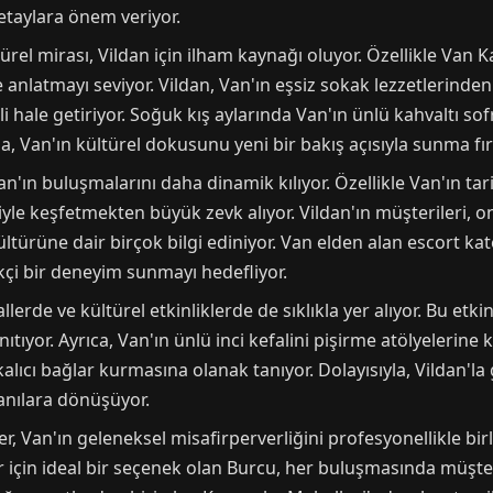
taylara önem veriyor.
ürel mirası, Vildan için ilham kaynağı oluyor. Özellikle Van K
ne anlatmayı seviyor. Vildan, Van'ın eşsiz sokak lezzetlerind
 hale getiriyor. Soğuk kış aylarında Van'ın ünlü kahvaltı sof
a, Van'ın kültürel dokusunu yeni bir bakış açısıyla sunma fırs
n'ın buluşmalarını daha dinamik kılıyor. Özellikle Van'ın tar
iyle keşfetmekten büyük zevk alıyor. Vildan'ın müşterileri, 
ürüne dair birçok bilgi ediniyor. Van elden alan escort kate
kçi bir deneyim sunmayı hedefliyor.
lerde ve kültürel etkinliklerde de sıklıkla yer alıyor. Bu etki
tıyor. Ayrıca, Van'ın ünlü inci kefalini pişirme atölyelerine k
alıcı bağlar kurmasına olanak tanıyor. Dolayısıyla, Vildan'la 
anılara dönüşüyor.
 Van'ın geleneksel misafirperverliğini profesyonellikle birl
r için ideal bir seçenek olan Burcu, her buluşmasında müşter