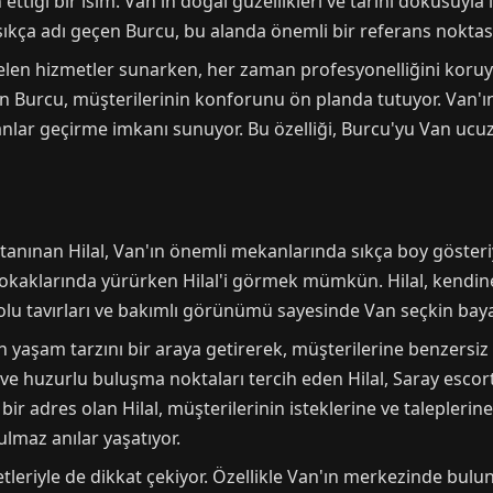
 ettiği bir isim. Van'ın doğal güzellikleri ve tarihi dokusuyla
 sıkça adı geçen Burcu, bu alanda önemli bir referans noktas
elen hizmetler sunarken, her zaman profesyonelliğini koruyo
ren Burcu, müşterilerinin konforunu ön planda tutuyor. Van'ı
manlar geçirme imkanı sunuyor. Bu özelliği, Burcu'yu Van ucuz
 ile tanınan Hilal, Van'ın önemli mekanlarında sıkça boy göster
okaklarında yürürken Hilal'i görmek mümkün. Hilal, kendine 
olu tavırları ve bakımlı görünümü sayesinde Van seçkin bay
rn yaşam tarzını bir araya getirerek, müşterilerine benzersiz
e huzurlu buluşma noktaları tercih eden Hilal, Saray escort 
r bir adres olan Hilal, müşterilerinin isteklerine ve talepler
ulmaz anılar yaşatıyor.
tleriyle de dikkat çekiyor. Özellikle Van'ın merkezinde bulu