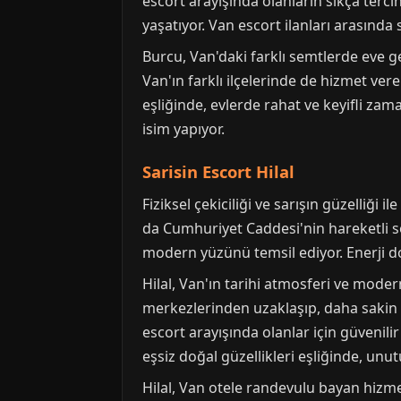
escort arayışında olanların sıkça tercih
yaşatıyor. Van escort ilanları arasında
Burcu, Van'daki farklı semtlerde eve g
Van'ın farklı ilçelerinde de hizmet ve
eşliğinde, evlerde rahat ve keyifli za
isim yapıyor.
Sarisin Escort Hilal
Fiziksel çekiciliği ve sarışın güzelliği
da Cumhuriyet Caddesi'nin hareketli s
modern yüzünü temsil ediyor. Enerji d
Hilal, Van'ın tarihi atmosferi ve mode
merkezlerinden uzaklaşıp, daha sakin v
escort arayışında olanlar için güvenili
eşsiz doğal güzellikleri eşliğinde, unut
Hilal, Van otele randevulu bayan hizme