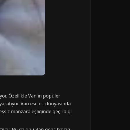
yor. Özellikle Van'ın popüler
yaratıyor. Van escort dünyasında
, eşsiz manzara eşliğinde geçirdiği
sıtıyor. Bu da onu Van genç bayan