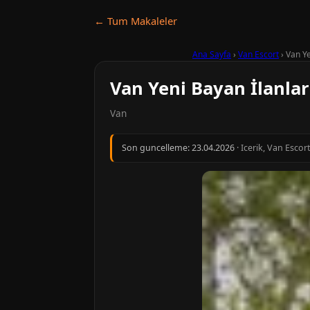
← Tum Makaleler
Ana Sayfa
›
Van Escort
›
Van Ye
Van Yeni Bayan İlanları
Van
Son guncelleme:
23.04.2026
· Icerik, Van Escor