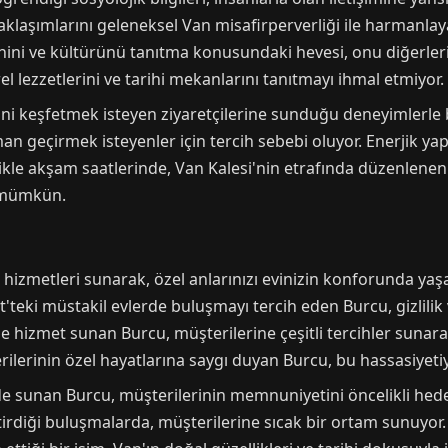
klaşımlarını geleneksel Van misafirperverliği ile harmanlay
rihini ve kültürünü tanıtma konusundaki hevesi, onu diğerler
el lezzetlerini ve tarihi mekanlarını tanıtmayı ihmal etmiyor.
erini keşfetmek isteyen ziyaretçilerine sunduğu deneyimlerle b
n geçirmek isteyenler için tercih sebebi oluyor. Enerjik yap
likle akşam saatlerinde, Van Kalesi'nin etrafında düzenlenen
k mümkün.
hizmetleri sunarak, özel anlarınızı evinizin konforunda yaşam
ki müstakil evlerde buluşmayı tercih eden Burcu, gizlilik v
 hizmet sunan Burcu, müşterilerine çeşitli tercihler sunara
erilerinin özel hayatlarına saygı duyan Burcu, bu hassasiyetiy
ilde sunan Burcu, müşterilerinin memnuniyetini öncelikli he
irdiği buluşmalarda, müşterilerine sıcak bir ortam sunuyor.