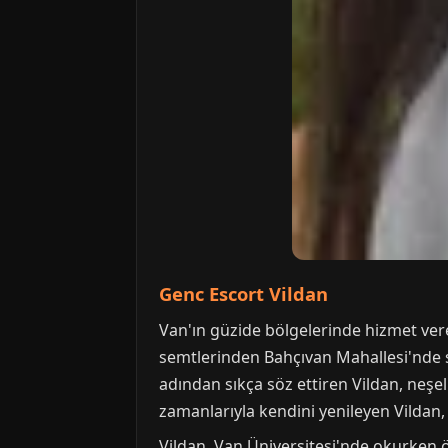
Genc Escort Vildan
Van'ın güzide bölgelerinde hizmet veren
semtlerinden Bahçıvan Mahallesi'nde s
adından sıkça söz ettiren Vildan, neşeli
zamanlarıyla kendini yenileyen Vildan, s
Vildan, Van Üniversitesi'nde okurken öğ