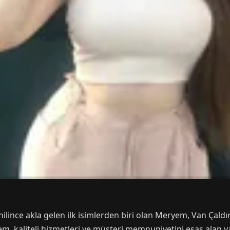
ilince akla gelen ilk isimlerden biri olan Meryem, Van Çald
yem, kaliteli hizmetleri ve müşteri memnuniyetini esas alan ya