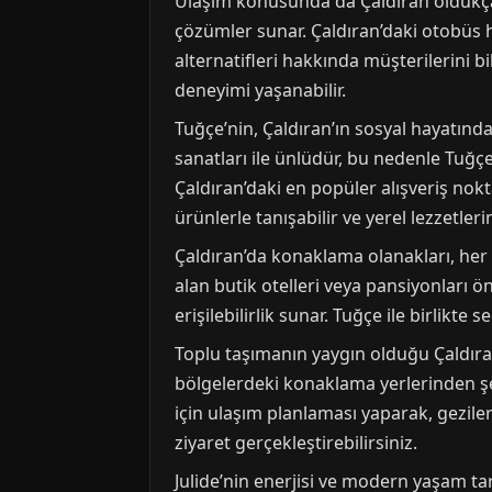
Ulaşım konusunda da Çaldıran oldukça g
çözümler sunar. Çaldıran’daki otobüs h
alternatifleri hakkında müşterilerini b
deneyimi yaşanabilir.
Tuğçe’nin, Çaldıran’ın sosyal hayatındak
sanatları ile ünlüdür, bu nedenle Tuğçe
Çaldıran’daki en popüler alışveriş nokt
ürünlerle tanışabilir ve yerel lezzetleri
Çaldıran’da konaklama olanakları, her 
alan butik otelleri veya pansiyonları ö
erişilebilirlik sunar. Tuğçe ile birlikte
Toplu taşımanın yaygın olduğu Çaldıra
bölgelerdeki konaklama yerlerinden şeh
için ulaşım planlaması yaparak, gezile
ziyaret gerçekleştirebilirsiniz.
Julide’nin enerjisi ve modern yaşam ta