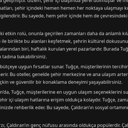
elişmiştir. Gizem, şehir içi ulaşımda yerel dolmuşlar ve min
atları, şehir içindeki hemen hemen her noktaya ulaşmayı kol
ilgilendirir. Bu sayede, hem şehir içinde hem de çevresindeki 
i etkin rolü, onunla geçirilen zamanları daha da anlamlı kılar
 ile birlikte bu alanları keşfetmek, şehrin kültürel dokusunu
alarından biri, haftalık kurulan yerel pazarlardır. Burada Tuğ
n tadına bakabilirsiniz.
bütçeye uygun fırsatlar sunar. Tuğçe, müşterilerinin tercihi
nerir. Bu oteller, genelde şehir merkezine ve ana ulaşım arter
 seçkin ve güvenilir bir konaklama deneyimi yaşayabilirsiniz.
n’da, Tuğçe, müşterilerine en uygun ulaşım seçeneklerini su
ir içi ulaşım hatlarına erişim oldukça kolaydır. Tuğçe, zama
rinizde rehberlik eder. Bu sayede, Çaldıran’ın sosyal ortamın
rzı, Çaldıran’ın genç nüfusu arasında oldukça popülerdir. Çal