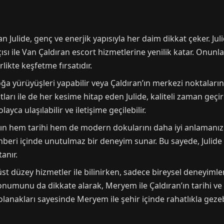
n Julide, genç ve enerjik yapısıyla her daim dikkat çeker. Ju
ısı ile Van Çaldıran escort hizmetlerine yenilik katar. Onunl
likte keşfetme fırsatıdır.
doğa yürüyüşleri yapabilir veya Çaldıran’ın merkezi noktala
atları ile de her kesime hitap eden Julide, kaliteli zaman geçi
yca ulaşılabilir ve iletişime geçilebilir.
ın hem tarihi hem de modern dokularını daha iyi anlamanızı 
rehberi içinde unutulmaz bir deneyim sunar. Bu sayede, Julide i
anır.
 düzey hizmetler ile bilinirken, sadece bireysel deneyimler
 konumunu da dikkate alarak, Meryem ile Çaldıran’ın tarihi ve
olanakları sayesinde Meryem ile şehir içinde rahatlıkla gezebi