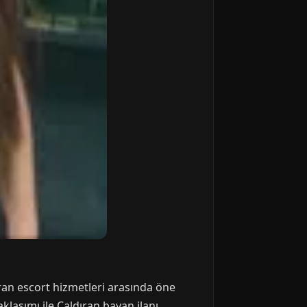
ıran escort hizmetleri arasında öne
klaşımı ile Çaldıran bayan ilanı