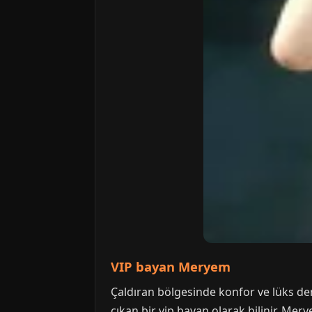
VIP bayan Meryem
Çaldıran bölgesinde konfor ve lüks den
çıkan bir vip bayan olarak bilinir. Mer