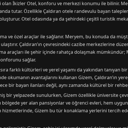
i olan İkizler Otel, konforu ve merkezi konumu ile bilinir. M
anda tutar. Özellikle Çaldıran otele randevulu bayan talepl
 oluşturur. Otel odasında ya da şehirdeki çeşitli turistik 
şıma ve özel araçlar ile sağlanır. Meryem, bu konuda da müşte
re ulaştırır. Çaldıran’ın çevresindeki cazibe merkezlerine düz
 taşıma araçları ile şehir içinde rahatça dolaşmak mümkündü
konforunu sağlar.
sıra farklı kültürleri ve yerel yaşamı da yakından tanıyan bir b
’nde okumanın avantajlarını kullanan Gizem, Çaldıran’ın yere
ece bir bayan ilanları değil, aynı zamanda kültürel bir rehbe
iş bir yelpazede sunulurken, Gizem özellikle üniversite çev
Bu bölgede yer alan pansiyonlar ve öğrenci evleri, hem uygu
yan hizmetlerinde, Gizem bu tür konaklama yerlerini tercih ed