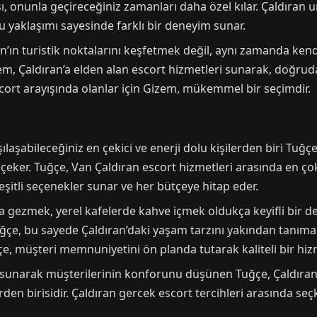
ısı, onunla geçireceğiniz zamanları daha özel kılar. Çaldıran 
u yaklaşımı sayesinde farklı bir deneyim sunar.
’ın turistik noktalarını keşfetmek değil, aynı zamanda kend
m, Çaldıran’a elden alan escort hizmetleri sunarak, doğrudan
cort arayışında olanlar için Gizem, mükemmel bir seçimdir.
aşabileceğiniz en çekici ve enerji dolu kişilerden biri Tuğçe’d
 çeker. Tuğçe, Van Çaldıran escort hizmetleri arasında en çok 
çeşitli seçenekler sunar ve her bütçeye hitap eder.
da gezmek, yerel kafelerde kahve içmek oldukça keyifli bir de
ğçe, bu sayede Çaldıran’daki yaşam tarzını yakından tanıman
ğçe, müşteri memnuniyetini ön planda tutarak kaliteli bir hiz
 sunarak müşterilerinin konforunu düşünen Tuğçe, Çaldıran 
rden birisidir. Çaldıran gercek escort tercihleri arasında seçk