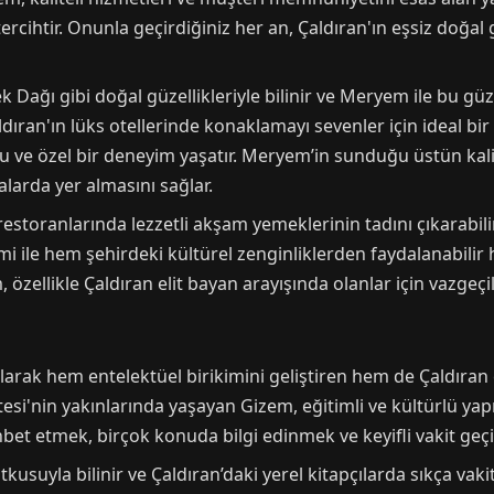
rcihtir. Onunla geçirdiğiniz her an, Çaldıran'ın eşsiz doğal g
Dağı gibi doğal güzellikleriyle bilinir ve Meryem ile bu güzell
ran'ın lüks otellerinde konaklamayı sevenler için ideal bir 
 ve özel bir deneyim yaşatır. Meryem’in sunduğu üstün kalit
alarda yer almasını sağlar.
restoranlarında lezzetli akşam yemeklerinin tadını çıkarabilir 
i ile hem şehirdeki kültürel zenginliklerden faydalanabilir h
 özellikle Çaldıran elit bayan arayışında olanlar için vazgeçil
alarak hem entelektüel birikimini geliştiren hem de Çaldıran
tesi'nin yakınlarında yaşayan Gizem, eğitimli ve kültürlü yap
hbet etmek, birçok konuda bilgi edinmek ve keyifli vakit g
usuyla bilinir ve Çaldıran’daki yerel kitapçılarda sıkça vakit