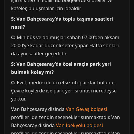
için sık tercih edilir. Bu bölgelerdeki oteller ve
kafeler, buluşmalar için idealdir.
S: Van Bahçesaray’da toplu taşıma saatleri
nasıl?
C:
Minibüs ve dolmuşlar, sabah 07:00’den akşam
20:00’ye kadar düzenli sefer yapar. Hafta sonları
da aynı saatler geçerlidir.
S: Van Bahçesaray’da özel araçla park yeri
bulmak kolay mı?
C:
Evet, merkezde ücretsiz otoparklar bulunur.
Çevre köylerde ise park yeri sıkıntısı neredeyse
yoktur.
Van Bahçesaray disinda
Van Gevaş bolgesi
profilleri de zengin secenekler sunmaktadir. Van
Bahçesaray disinda
Van İpekyolu bolgesi
profilleri de zengin secenekler sunmaktadir. Van