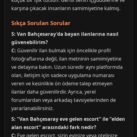
küçük bir ışık tutsun. Gerisi senin içgüdülerine ve
karşına çıkacak insanların samimiyetine kalmış.
Sıkça Sorulan Sorular
S: Van Bahçesaray'da bayan ilanlarına nasıl
güvenebilirim?
C:
Güvenilir ilan bulmak için öncelikle profil
fotoğraflarına değil, ilan metninin samimiyetine
ve detayına bakın. Uzun süredir aynı platformda
olan, iletişim için sadece uygulama numarası
veren ve kesinlikle ön ödeme talep etmeyen
ilanlar daha güvenilirdir. Ayrıca, yerel
forumlardan veya arkadaş tavsiyelerinden de
yararlanabilirsiniz.
S: "Van Bahçesaray eve gelen escort" ile "elden
alan escort" arasındaki fark nedir?
C:
Eve gelen escort, sizin evinize veya otelinize