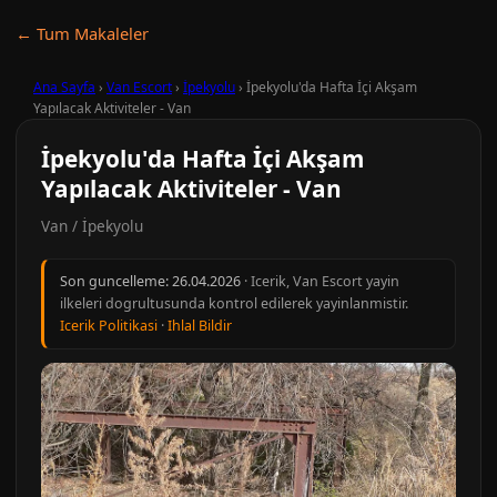
← Tum Makaleler
Ana Sayfa
›
Van Escort
›
İpekyolu
›
İpekyolu'da Hafta İçi Akşam
Yapılacak Aktiviteler - Van
İpekyolu'da Hafta İçi Akşam
Yapılacak Aktiviteler - Van
Van / İpekyolu
Son guncelleme:
26.04.2026
· Icerik, Van Escort yayin
ilkeleri dogrultusunda kontrol edilerek yayinlanmistir.
Icerik Politikasi
·
Ihlal Bildir