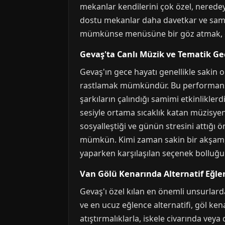
mekanlar kendilerini çok özel, nerede
dostu mekanlar daha davetkar ve sami
mümkünse menüsüne bir göz atmak, gece
Gevaş'ta Canlı Müzik ve Tematik Ge
Gevaş'ın gece hayatı genellikle sakin 
rastlamak mümkündür. Bu performanslar
şarkıların çalındığı samimi etkinlikle
sesiyle ortama sıcaklık katan müzisyenle
sosyalleştiği ve günün stresini attığı 
mümkün. Kimi zaman sakin bir akşam, ki
yaparken karşılaşılan seçenek bolluğunu
Van Gölü Kenarında Alternatif Eğle
Gevaş'ı özel kılan en önemli unsurlard
ve en ucuz eğlence alternatifi, göl ken
atıştırmalıklarla, iskele civarında ve