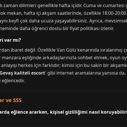
lı zaman dilimleri genellikle hafta içidir. Cuma ve cumartesi
Birçok mekan, hafta içi akşam saatlerinde, özellikle 18:00-20:
 aynı keyfi çok daha ucuza yaşayabilirsiniz. Ayrıca, mevsimse
neminde daha öğrenci dostu bir fiyat politikası izlenir.
i var mı?
dan ibaret değil. Özellikle Van Gölü kenarında sıralanmış ç
r manzara eşliğinde arkadaşlarınızla sohbet etmek, oyun o
anlayışı herkes için farklıdır; kimisi için bu sakin bir akşamk
Gevaş kaliteli escort
' gibi internet aramalarına yansısa da
 eğlencedir.
er ve SSS
da eğlence ararken, kişisel gizliliğimi nasıl koruyabili