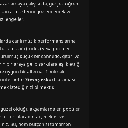
pazarlamaya çalışsa da, gerçek öğrenci
rıdan atmosferini gözlemlemek ve
ı engeller.
anlarda canlı müzik performanslarına
halk müziği (türkü) veya popüler
 kurulmuş küçük bir sahnede, gitarı ve
 bir araya gelip şarkılara eşlik ettiği,
evke uygun bir alternatif bulmak
 internette '
Gevaş eskort
' araması
ek istediğinizi bilmektir.
nın güzel olduğu akşamlarda en popüler
rketten alacağınız içecekler ve
rsiniz. Bu, hem bütçenizi tamamen