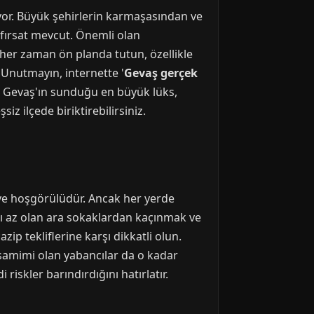
yor. Büyük şehirlerin karmaşasından ve
z fırsat mevcut. Önemli olan
 her zaman ön planda tutun, özellikle
 Unutmayın, internette '
Gevaş gerçek
ir. Gevaş'ın sunduğu en büyük lüks,
iz ilçede biriktirebilirsiniz.
r ve hoşgörülüdür. Ancak her yerde
sı az olan ara sokaklardan kaçınmak ve
ip tekliflerine karşı dikkatli olun.
 samimi olan yabancılar da o kadar
 riskler barındırdığını hatırlatır.