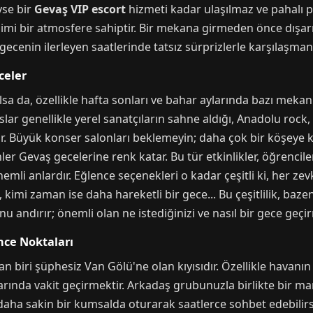
yse bir
Gevaş VIP escort
hizmeti kadar ulaşılmaz ve pahalı 
mi bir atmosfere sahiptir. Bir mekana girmeden önce dışa
nin ilerleyen saatlerinde tatsız sürprizlerle karşılaşmanız
celer
olsa da, özellikle hafta sonları ve bahar aylarında bazı mek
 genellikle yerel sanatçıların sahne aldığı, Anadolu rock, 
rdir. Büyük konser salonları beklemeyin; daha çok bir köşeye
r Gevaş gecelerine renk katar. Bu tür etkinlikler, öğrencilerin
önemli anlardır. Eğlence seçenekleri o kadar çeşitli ki, her z
mi zaman ise daha hareketli bir gece... Bu çeşitlilik, bazen
 andırır; önemli olan ne istediğinizi ve nasıl bir gece geçirm
nce Noktaları
an biri şüphesiz Van Gölü'ne olan kıyısıdır. Özellikle hava
arında vakit geçirmektir. Arkadaş grubunuzla birlikte bir ma
ya daha sakin bir kumsalda oturarak saatlerce sohbet edebili