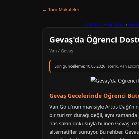
← Tum Makaleler
Ana Sayfa
›
Van Escort
›
Gevaş
Gevaş'da Öğrenci Dostu
Van / Gevaş
Son guncelleme:
10.05.2026
· Icerik, Van Escor
Gevaş Gecelerinde Öğrenci Bütç
Van Gölü'nün mavisiyle Artos Dağı'nın h
bir turizm durağı değil, aynı zamanda 
has sakin dokusuyla bilinen Gevaş, öze
alternatifler sunuyor. Bu rehber, Geva