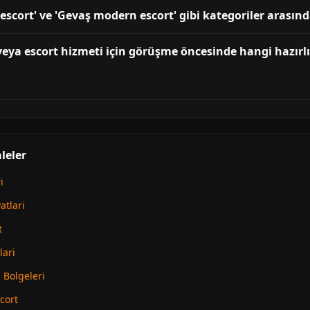
scort' ve 'Gevaş modern escort' gibi kategoriler arasınd
eya escort hizmeti için görüşme öncesinde hangi hazırlı
leler
i
atlari
t
lari
Bolgeleri
cort