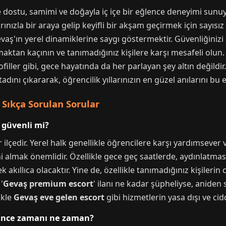
 dostu, samimi ve doğayla iç içe bir eğlence deneyimi sunu
ınızla bir araya gelip keyifli bir akşam geçirmek için sayısı
vaş'ın yerel dinamiklerine saygı göstermektir. Güvenliğinizi
aktan kaçının ve tanımadığınız kişilere karşı mesafeli olun.
rofiller gibi, gece hayatında da her parlayan şey altın değild
ını çıkararak, öğrencilik yıllarınızın en güzel anılarını bu eşs
Sıkça Sorulan Sorular
n güvenli mi?
r ilçedir. Yerel halk genellikle öğrencilere karşı yardımseve
i almak önemlidir. Özellikle gece geç saatlerde, aydınlatma
lıca olacaktır. Yine de, özellikle tanımadığınız kişilerin caz
'
Gevaş premium escort
' ilanı ne kadar şüpheliyse, aniden
ikle
Gevaş eve gelen escort
gibi hizmetlerin yasa dışı ve ciddi
ğlence zamanı ne zaman?