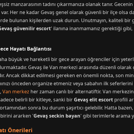
siz manzarasının tadını çıkarmanıza olanak tanır. Gecenin il
var. Her ne kadar Gevaş genel olarak güvenli bir ilçe olsa 
erde bulunan kişilerden uzak durun. Unutmayın, kaliteli bir 
Gevaş güvenilir escort
' ilanına inanmamanız gerektiği gibi,
ece Hayatı Bağlantısı
ha büyük ve hareketli bir gece arayan öğrenciler için yeterl
durmaktadır. Gevaş ile Van merkezi arasında düzenli olarak 
ıdır. Ancak dikkat edilmesi gereken en önemli nokta, son mini
ınızı önceden organize etmeniz veya sabahın ilk seferlerini
z,
Van merkez
her zaman canlı bir alternatiftir. Van merkezind
adece belirli bir kitleye, sanki bir
Gevaş elit escort
profili a
ortamından sonra bu durum şaşırtıcı gelebilir. Hatta bazen,
birini ararken '
Gevaş seckin bayan
' gibi terimlerle arama y
tı Önerileri