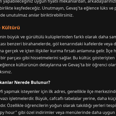
fi yapabileceğiniz uygun fiyatlı mekanlardan, arkadaşlarınızl
birlikte keşfedeceğiz. Unutmayın, Gevaş'ta eğlence lüks ve
 de unutulmaz anılar biriktirebilirsiniz.
 Kültürü
in büyük ve gürültülü kulüplerinden farklı olarak daha samim
tası benzeri birahanelerde, göl kenarındaki kafelerde veya do
gerçek ve içten ilişkiler kurma fırsatı anlamına gelir. İlçe h
 bir parçası gibi hissetmelerini sağlar. Bu kültür, gösterişten
 eğlence kültürünün detaylarına ve Gevaş'ta bir öğrenci olar
ksınız.
ekanlar Nerede Bulunur?
i yapmak isteyenler için ilk adres, genellikle ilçe merkezind
zı işletmelerdir. Büyük, cafcaflı tabelalar yerine, daha kü
dır. Özellikle öğrencilerin yoğun olarak takıldığı yerleri tes
py hour" gibi özel indirimler veya menülerinde daha uygun fiy