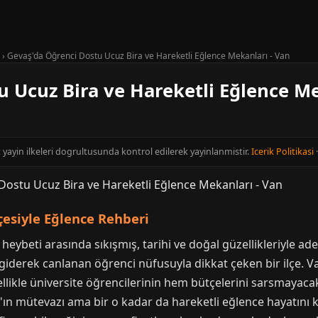
›
Gevaş'da Öğrenci Dostu Ucuz Bira ve Hareketli Eğlence Mekanları - Van
 Ucuz Bira ve Hareketli Eğlence Me
t yayin ilkeleri dogrultusunda kontrol edilerek yayinlanmistir.
Icerik Politikasi
esiyle Eğlence Rehberi
eybeti arasında sıkışmış, tarihi ve doğal güzellikleriyle ad
giderek canlanan öğrenci nüfusuyla dikkat çeken bir ilçe. V
llikle üniversite öğrencilerinin hem bütçelerini sarsmayacak 
ş'ın mütevazı ama bir o kadar da hareketli eğlence hayatını 