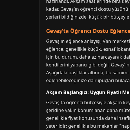
hazırlandı. Akşam saatlerinde bira key
kadar, Gevaş'ın öğrenci dostu yüzünü 
yerleri bildiğinizde, küçük bir bütçeyle
Gevaş'ta Öğrenci Dostu Eğlence
Gevaş'ın eğlence anlayışı, Van merkezin
eğlence, genellikle küçük, esnaf lokan
için bu durum, daha az harcayarak daha 
kendilerini yabancı gibi değil, Gevaş'ın
Aşağıdaki başlıklar altında, bu samimi
eğlenebileceğinize dair ipuçları bulaca
Akşam Başlangıcı: Uygun Fiyatlı M
Gevaş'ta öğrenci bütçesiyle akşam keyf
şeridine yakın konumlanan daha müteva
genellikle fiyat konusunda daha insaflı
yeterlidir; genellikle bu mekanlar "hap